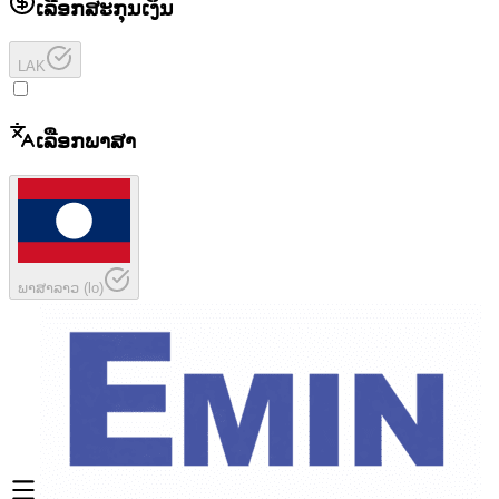
ເລືອກສະກຸນເງິນ
LAK
ເລືອກພາສາ
ພາສາລາວ
(
lo
)