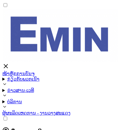
ໜ້າຫຼັກ
ການບັນຈຸ
ກ່ຽວກັບພວກເຮົາ
ຂ່າວສານ-ເວທີ
ບໍລິການ
ຜູ້ຜະລິດ
ເຫດການ - ງານວາງສະແດງ