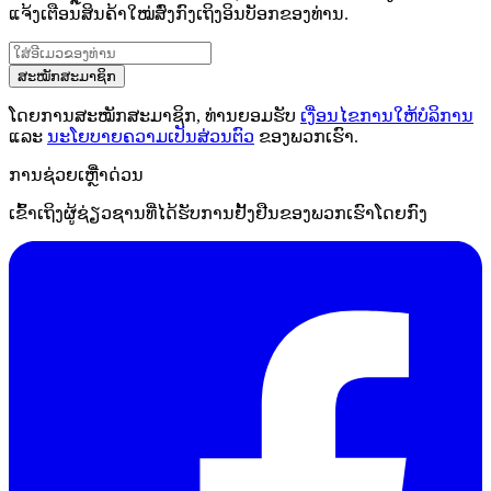
ແຈ້ງເຕືອນສິນຄ້າໃໝ່ສົ່ງກົງເຖິງອິນບັອກຂອງທ່ານ.
ສະໝັກສະມາຊິກ
ໂດຍການສະໝັກສະມາຊິກ, ທ່ານຍອມຮັບ
ເງື່ອນໄຂການໃຫ້ບໍລິການ
ແລະ
ນະໂຍບາຍຄວາມເປັນສ່ວນຕົວ
ຂອງພວກເຮົາ.
ການຊ່ວຍເຫຼືໍາດ່ວນ
ເຂົ້າເຖິງຜູ້ຊ່ຽວຊານທີ່ໄດ້ຮັບການຢັ້ງຢືນຂອງພວກເຮົາໂດຍກົງ