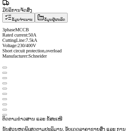
ມີບໍລິການຈັດສົ່ງ
ຂໍ້ມູນຈຳເພາະ
ຂໍ້ມູນຜູ້ຜະລິດ
3
phase
MCCB
Rated current
:
50A
Cutting
Line
:
7.5
kA
Voltage
:
230/400V
Short circuit protection
,
overload
Manufacturer
:
Schneider
ຕິດຕາມຂ່າວສານ ແລະ ຂໍ້ສະເໜີ
ຮັບສ່ວນຫຼຸດພິເສດຕາມປະລິມານ, ອັບເດດລາຄາຂາຍສົ່ງ ແລະ ການ