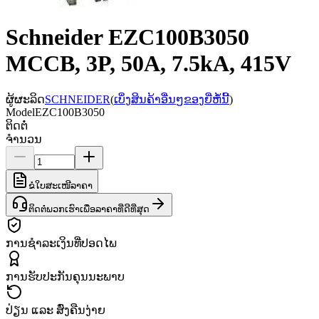
Schneider EZC100B3050
MCCB, 3P, 50A, 7.5kA, 415V
ຜູ້ຜະລິດ
SCHNEIDER
(
ເບິ່ງສິນຄ້າອື່ນໆຂອງຍີ່ຫໍ້ນີ້
)
Model
EZC100B3050
ຕິດຕໍ່
ຈຳນວນ
ຂໍໃບສະເໜີລາຄາ
ຕິດຕໍ່ພວກເຮົາເພື່ອລາຄາທີ່ດີທີ່ສຸດ
ການຊຳລະເງິນທີ່ປອດໄພ
ການຮັບປະກັນຄຸນນະພາບ
ປ່ຽນ ແລະ ສົ່ງຄືນງ່າຍ