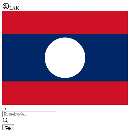
LAK
lo