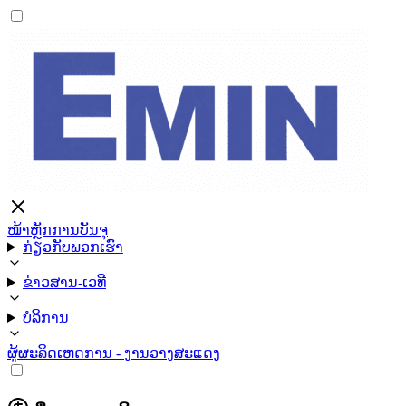
ໜ້າຫຼັກ
ການບັນຈຸ
ກ່ຽວກັບພວກເຮົາ
ຂ່າວສານ-ເວທີ
ບໍລິການ
ຜູ້ຜະລິດ
ເຫດການ - ງານວາງສະແດງ