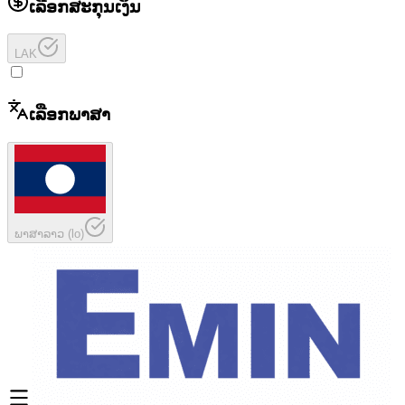
ເລືອກສະກຸນເງິນ
LAK
ເລືອກພາສາ
ພາສາລາວ
(
lo
)