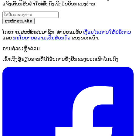
ແຈ້ງເຕືອນສິນຄ້າໃໝ່ສົ່ງກົງເຖິງອິນບັອກຂອງທ່ານ.
ສະໝັກສະມາຊິກ
ໂດຍການສະໝັກສະມາຊິກ, ທ່ານຍອມຮັບ
ເງື່ອນໄຂການໃຫ້ບໍລິການ
ແລະ
ນະໂຍບາຍຄວາມເປັນສ່ວນຕົວ
ຂອງພວກເຮົາ.
ການຊ່ວຍເຫຼືໍາດ່ວນ
ເຂົ້າເຖິງຜູ້ຊ່ຽວຊານທີ່ໄດ້ຮັບການຢັ້ງຢືນຂອງພວກເຮົາໂດຍກົງ