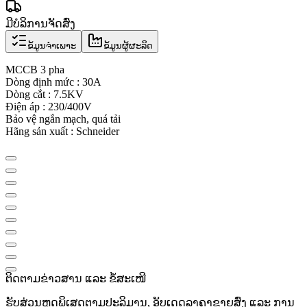
ມີບໍລິການຈັດສົ່ງ
ຂໍ້ມູນຈຳເພາະ
ຂໍ້ມູນຜູ້ຜະລິດ
MCCB 3 pha
Dòng định mức : 30A
Dòng cắt : 7.5KV
Điện áp : 230/400V
Bảo vệ ngắn mạch, quá tải
Hãng sản xuất : Schneider
ຕິດຕາມຂ່າວສານ ແລະ ຂໍ້ສະເໜີ
ຮັບສ່ວນຫຼຸດພິເສດຕາມປະລິມານ, ອັບເດດລາຄາຂາຍສົ່ງ ແລະ ການ