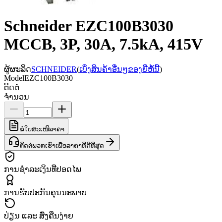
Schneider EZC100B3030
MCCB, 3P, 30A, 7.5kA, 415V
ຜູ້ຜະລິດ
SCHNEIDER
(
ເບິ່ງສິນຄ້າອື່ນໆຂອງຍີ່ຫໍ້ນີ້
)
Model
EZC100B3030
ຕິດຕໍ່
ຈຳນວນ
ຂໍໃບສະເໜີລາຄາ
ຕິດຕໍ່ພວກເຮົາເພື່ອລາຄາທີ່ດີທີ່ສຸດ
ການຊຳລະເງິນທີ່ປອດໄພ
ການຮັບປະກັນຄຸນນະພາບ
ປ່ຽນ ແລະ ສົ່ງຄືນງ່າຍ