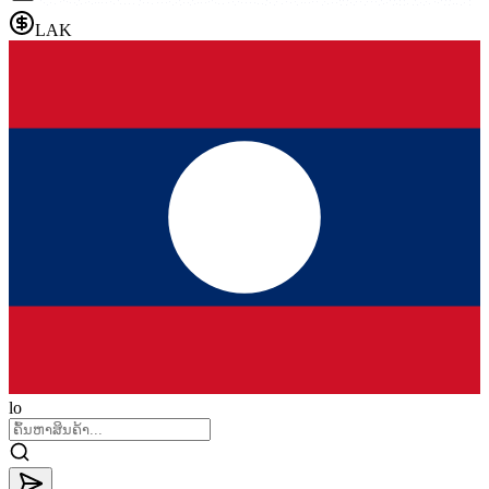
LAK
lo