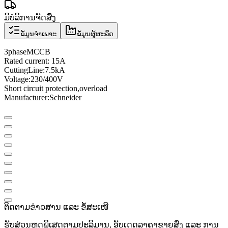
ມີບໍລິການຈັດສົ່ງ
ຂໍ້ມູນຈຳເພາະ
ຂໍ້ມູນຜູ້ຜະລິດ
3
phase
MCCB
Rated current
: 15A
Cutting
Line
:
7.5
kA
Voltage
:
230/400V
Short circuit protection
,
overload
Manufacturer
:
Schneider
ຕິດຕາມຂ່າວສານ ແລະ ຂໍ້ສະເໜີ
ຮັບສ່ວນຫຼຸດພິເສດຕາມປະລິມານ, ອັບເດດລາຄາຂາຍສົ່ງ ແລະ ການ