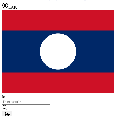
LAK
lo