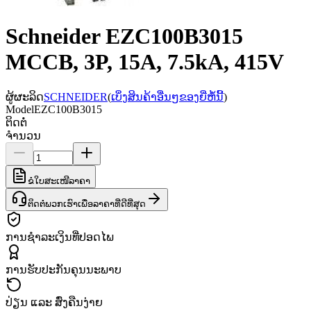
Schneider EZC100B3015
MCCB, 3P, 15A, 7.5kA, 415V
ຜູ້ຜະລິດ
SCHNEIDER
(
ເບິ່ງສິນຄ້າອື່ນໆຂອງຍີ່ຫໍ້ນີ້
)
Model
EZC100B3015
ຕິດຕໍ່
ຈຳນວນ
ຂໍໃບສະເໜີລາຄາ
ຕິດຕໍ່ພວກເຮົາເພື່ອລາຄາທີ່ດີທີ່ສຸດ
ການຊຳລະເງິນທີ່ປອດໄພ
ການຮັບປະກັນຄຸນນະພາບ
ປ່ຽນ ແລະ ສົ່ງຄືນງ່າຍ