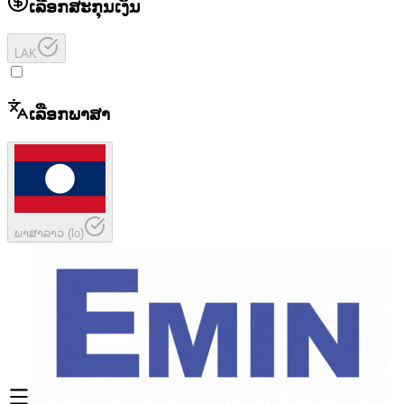
ເລືອກສະກຸນເງິນ
LAK
ເລືອກພາສາ
ພາສາລາວ
(
lo
)