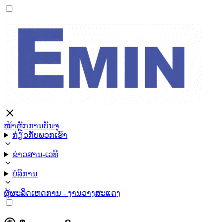
ໜ້າຫຼັກ
ການບັນຈຸ
ກ່ຽວກັບພວກເຮົາ
ຂ່າວສານ-ເວທີ
ບໍລິການ
ຜູ້ຜະລິດ
ເຫດການ - ງານວາງສະແດງ