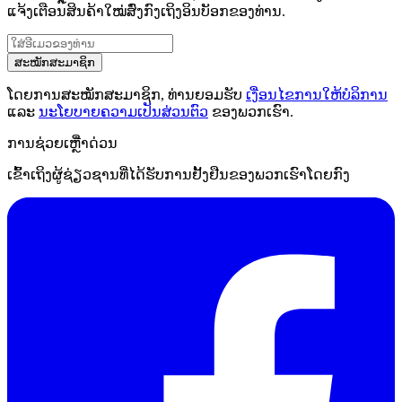
ແຈ້ງເຕືອນສິນຄ້າໃໝ່ສົ່ງກົງເຖິງອິນບັອກຂອງທ່ານ.
ສະໝັກສະມາຊິກ
ໂດຍການສະໝັກສະມາຊິກ, ທ່ານຍອມຮັບ
ເງື່ອນໄຂການໃຫ້ບໍລິການ
ແລະ
ນະໂຍບາຍຄວາມເປັນສ່ວນຕົວ
ຂອງພວກເຮົາ.
ການຊ່ວຍເຫຼືໍາດ່ວນ
ເຂົ້າເຖິງຜູ້ຊ່ຽວຊານທີ່ໄດ້ຮັບການຢັ້ງຢືນຂອງພວກເຮົາໂດຍກົງ