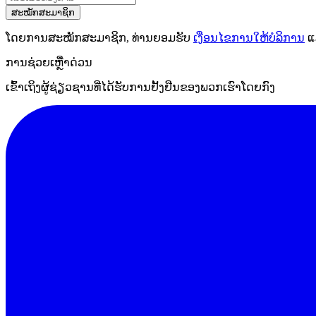
ສະໝັກສະມາຊິກ
ໂດຍການສະໝັກສະມາຊິກ, ທ່ານຍອມຮັບ
ເງື່ອນໄຂການໃຫ້ບໍລິການ
ແ
ການຊ່ວຍເຫຼືໍາດ່ວນ
ເຂົ້າເຖິງຜູ້ຊ່ຽວຊານທີ່ໄດ້ຮັບການຢັ້ງຢືນຂອງພວກເຮົາໂດຍກົງ