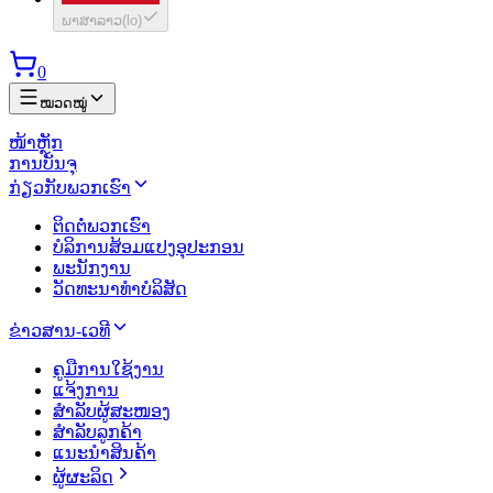
ພາສາລາວ
(
lo
)
0
ໝວດໝູ່
ໜ້າຫຼັກ
ການບັນຈຸ
ກ່ຽວກັບພວກເຮົາ
ຕິດຕໍ່ພວກເຮົາ
ບໍລິການສ້ອມແປງອຸປະກອນ
ພະນັກງານ
ວັດທະນາທຳບໍລິສັດ
ຂ່າວສານ-ເວທີ
ຄູມືການໃຊ້ງານ
ແຈ້ງການ
ສຳລັບຜູ້ສະໜອງ
ສຳລັບລູກຄ້າ
ແນະນຳສິນຄ້າ
ຜູ້ຜະລິດ