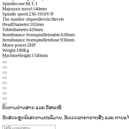
Spindle
cone
:
M.T.3
Major
axis travel
:
140mm
Spindle speed
:
230-1910
V
/
P
The number of
speed
levels
:
9
levels
Head
Diameter
:
102mm
Table
diameter
:
420
mm
Item
distance from
spindle
to
table
:
630
mm
Item
distance from
spindle
to
base
:
930
mm
Motor power
:
2HP
Weight
:
190
Kg
Machine
Height
:
1540mm
ຕິດຕາມຂ່າວສານ ແລະ ຂໍ້ສະເໜີ
ຮັບສ່ວນຫຼຸດພິເສດຕາມປະລິມານ, ອັບເດດລາຄາຂາຍສົ່ງ ແລະ ການແຈ້ງເ