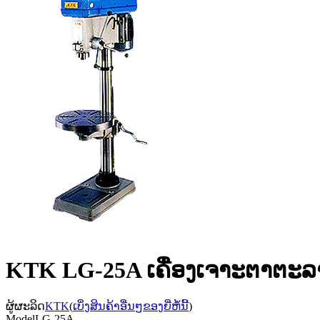
KTK LG-25A ເຄື່ອງເຈາະຕາຕະລ
ຜູ້ຜະລິດ
KTK
(
ເບິ່ງສິນຄ້າອື່ນໆຂອງຍີ່ຫໍ້ນີ້
)
Model
LG-25A