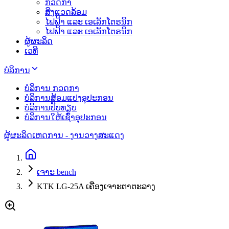
ກວດກາ
ສິງແວດລ້ອມ
ໄຟຟ້າ ແລະ ເອເລັກໂຕຣນິກ
ໄຟຟ້າ ແລະ ເອເລັກໂຕຣນິກ
ຜູ້ຜະລິດ
ເວທີ
ບໍລິການ
ບໍລິການ ກວດກາ
ບໍລິການສ້ອມແປງອຸປະກອນ
ບໍລິການປັບທຽບ
ບໍລິການໃຫ້ເຊົ່າອຸປະກອນ
ຜູ້ຜະລິດ
ເຫດການ - ງານວາງສະແດງ
ເຈາະ bench
KTK LG-25A ເຄື່ອງເຈາະຕາຕະລາງ