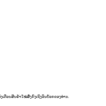
ຕືອນສິນຄ້າໃໝ່ສົ່ງກົງເຖິງອິນບັອກຂອງທ່ານ.