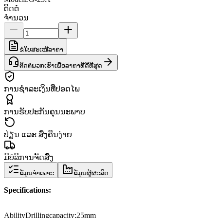
ຕິດຕໍ່
ຈຳນວນ
ຂໍໃບສະເໜີລາຄາ
ຕິດຕໍ່ພວກເຮົາເພື່ອລາຄາທີ່ດີທີ່ສຸດ
ການຊຳລະເງິນທີ່ປອດໄພ
ການຮັບປະກັນຄຸນນະພາບ
ປ່ຽນ ແລະ ສົ່ງຄືນງ່າຍ
ມີບໍລິການຈັດສົ່ງ
ຂໍ້ມູນຈຳເພາະ
ຂໍ້ມູນຜູ້ຜະລິດ
Specifications
:
Ability
Drilling
capacity:
25
mm