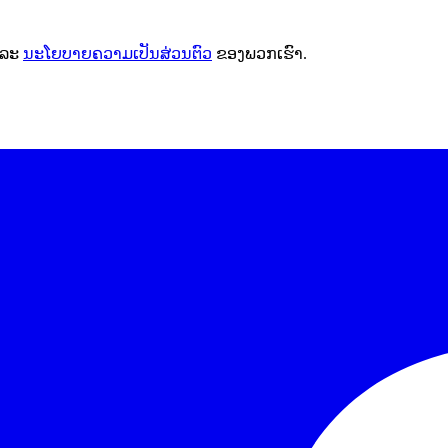
ລະ
ນະໂຍບາຍຄວາມເປັນສ່ວນຕົວ
ຂອງພວກເຮົາ.