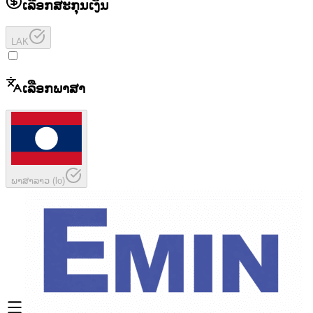
ເລືອກສະກຸນເງິນ
LAK
ເລືອກພາສາ
ພາສາລາວ
(
lo
)