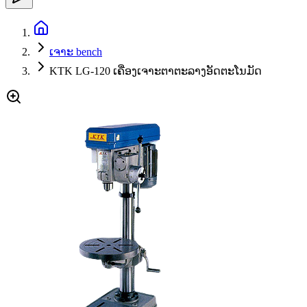
ເຈາະ bench
KTK LG-120 ເຄື່ອງເຈາະຕາຕະລາງອັດຕະໂນມັດ