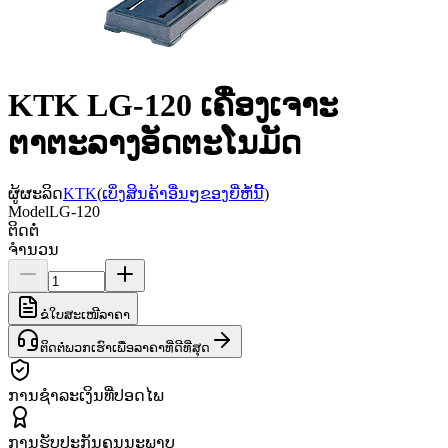
KTK LG-120 ເຄື່ອງເຈາະ
ຕາຕະລາງອັດຕະໂນມັດ
ຜູ້ຜະລິດ
KTK
(
ເບິ່ງສິນຄ້າອື່ນໆຂອງຍີ່ຫໍ້ນີ້
)
Model
LG-120
ຕິດຕໍ່
ຈຳນວນ
ຂໍໃບສະເໜີລາຄາ
ຕິດຕໍ່ພວກເຮົາເພື່ອລາຄາທີ່ດີທີ່ສຸດ
ການຊຳລະເງິນທີ່ປອດໄພ
ການຮັບປະກັນຄຸນນະພາບ