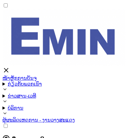
ໜ້າຫຼັກ
ການບັນຈຸ
ກ່ຽວກັບພວກເຮົາ
ຂ່າວສານ-ເວທີ
ບໍລິການ
ຜູ້ຜະລິດ
ເຫດການ - ງານວາງສະແດງ