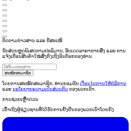
ຕິດຕາມຂ່າວສານ ແລະ ຂໍ້ສະເໜີ
ຮັບສ່ວນຫຼຸດພິເສດຕາມປະລິມານ, ອັບເດດລາຄາຂາຍສົ່ງ ແລະ ການ
ແຈ້ງເຕືອນສິນຄ້າໃໝ່ສົ່ງກົງເຖິງອິນບັອກຂອງທ່ານ.
ສະໝັກສະມາຊິກ
ໂດຍການສະໝັກສະມາຊິກ, ທ່ານຍອມຮັບ
ເງື່ອນໄຂການໃຫ້ບໍລິການ
ແລະ
ນະໂຍບາຍຄວາມເປັນສ່ວນຕົວ
ຂອງພວກເຮົາ.
ການຊ່ວຍເຫຼືໍາດ່ວນ
ເຂົ້າເຖິງຜູ້ຊ່ຽວຊານທີ່ໄດ້ຮັບການຢັ້ງຢືນຂອງພວກເຮົາໂດຍກົງ