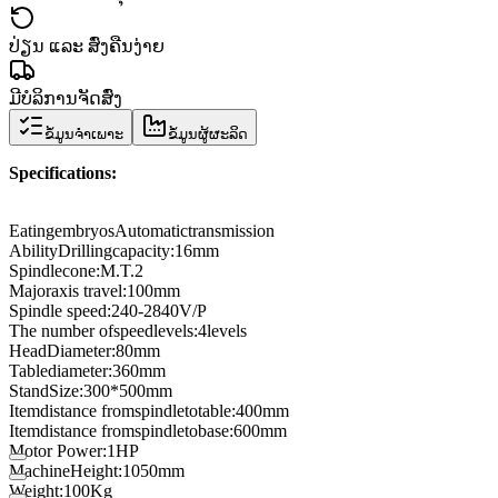
ປ່ຽນ ແລະ ສົ່ງຄືນງ່າຍ
ມີບໍລິການຈັດສົ່ງ
ຂໍ້ມູນຈຳເພາະ
ຂໍ້ມູນຜູ້ຜະລິດ
Specifications
:
Eating
embryos
Automatic
transmission
Ability
Drilling
capacity:
16
mm
Spindle
cone
:
M.T.2
Major
axis travel
:
100mm
Spindle speed
:
240-2840
V
/
P
The number of
speed
levels
:
4
levels
Head
Diameter
:
80mm
Table
diameter
:
360
mm
Stand
Size
:
300
*
500
mm
Item
distance from
spindle
to
table
:
400
mm
Item
distance from
spindle
to
base
:
600mm
Motor Power
:
1HP
Machine
Height
:
1050
mm
Weight
:
100
Kg