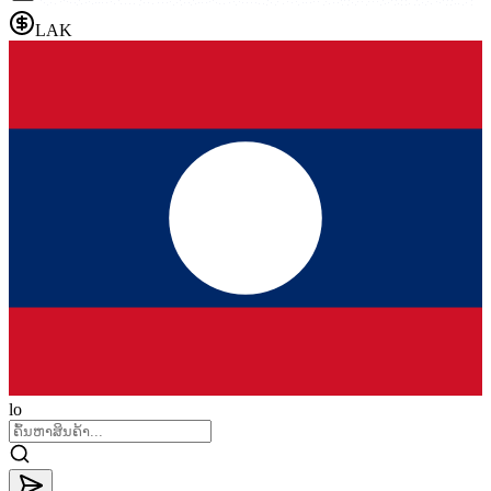
LAK
lo