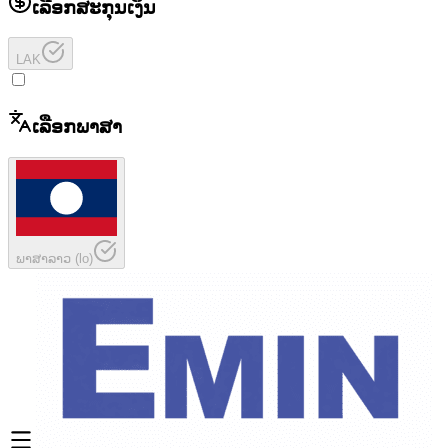
ເລືອກສະກຸນເງິນ
LAK
ເລືອກພາສາ
ພາສາລາວ
(
lo
)