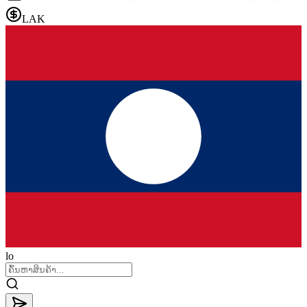
LAK
lo