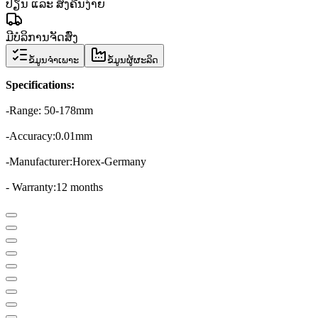
ປ່ຽນ ແລະ ສົ່ງຄືນງ່າຍ
ມີບໍລິການຈັດສົ່ງ
ຂໍ້ມູນຈຳເພາະ
ຂໍ້ມູນຜູ້ຜະລິດ
Specifications
:
-
Range
: 50-
178mm
-
Accuracy:
0.01
mm
-
Manufacturer:
Horex
-
Germany
- Warranty:
12 months