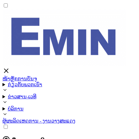
ໜ້າຫຼັກ
ການບັນຈຸ
ກ່ຽວກັບພວກເຮົາ
ຂ່າວສານ-ເວທີ
ບໍລິການ
ຜູ້ຜະລິດ
ເຫດການ - ງານວາງສະແດງ