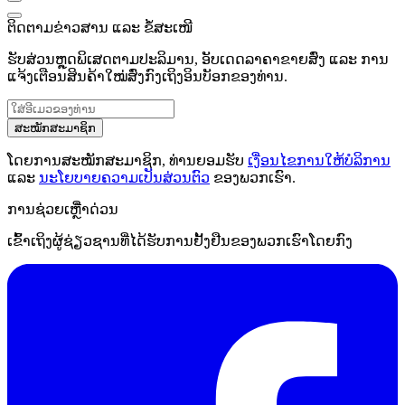
ຕິດຕາມຂ່າວສານ ແລະ ຂໍ້ສະເໜີ
ຮັບສ່ວນຫຼຸດພິເສດຕາມປະລິມານ, ອັບເດດລາຄາຂາຍສົ່ງ ແລະ ການ
ແຈ້ງເຕືອນສິນຄ້າໃໝ່ສົ່ງກົງເຖິງອິນບັອກຂອງທ່ານ.
ສະໝັກສະມາຊິກ
ໂດຍການສະໝັກສະມາຊິກ, ທ່ານຍອມຮັບ
ເງື່ອນໄຂການໃຫ້ບໍລິການ
ແລະ
ນະໂຍບາຍຄວາມເປັນສ່ວນຕົວ
ຂອງພວກເຮົາ.
ການຊ່ວຍເຫຼືໍາດ່ວນ
ເຂົ້າເຖິງຜູ້ຊ່ຽວຊານທີ່ໄດ້ຮັບການຢັ້ງຢືນຂອງພວກເຮົາໂດຍກົງ