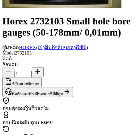
Horex 2732103 Small hole bore
gauges (50-178mm/ 0,01mm)
ຜູ້ຜະລິດ
HOREX
(
ເບິ່ງສິນຄ້າອື່ນໆຂອງຍີ່ຫໍ້ນີ້
)
Model
2732103
ຕິດຕໍ່
ຈຳນວນ
ຂໍໃບສະເໜີລາຄາ
ຕິດຕໍ່ພວກເຮົາເພື່ອລາຄາທີ່ດີທີ່ສຸດ
ການຊຳລະເງິນທີ່ປອດໄພ
ການຮັບປະກັນຄຸນນະພາບ