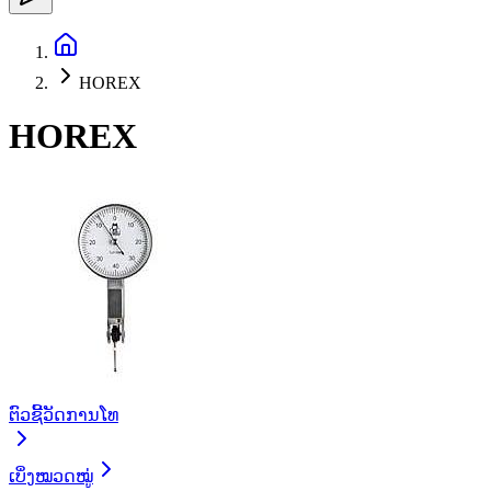
HOREX
HOREX
ຕົວຊີ້ວັດການໂທ
ເບິ່ງໝວດໝູ່