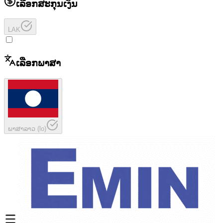
ເລືອກສະກຸນເງິນ
LAK
ເລືອກພາສາ
ພາສາລາວ
(
lo
)