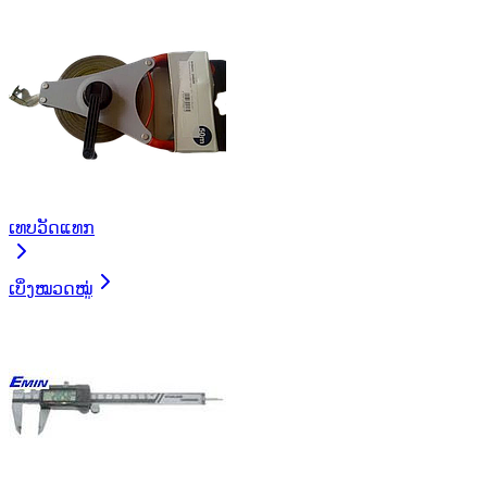
ເທບວັດແທກ
ເບິ່ງໝວດໝູ່