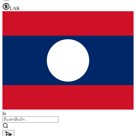
LAK
lo