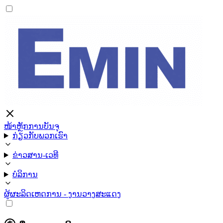
ໜ້າຫຼັກ
ການບັນຈຸ
ກ່ຽວກັບພວກເຮົາ
ຂ່າວສານ-ເວທີ
ບໍລິການ
ຜູ້ຜະລິດ
ເຫດການ - ງານວາງສະແດງ