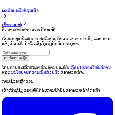
ຜະລິດຕະພັນທີ່ຢຸດເຊົາ
ເບິ່ງໝວດໝູ່
ຕິດຕາມຂ່າວສານ ແລະ ຂໍ້ສະເໜີ
ຮັບສ່ວນຫຼຸດພິເສດຕາມປະລິມານ, ອັບເດດລາຄາຂາຍສົ່ງ ແລະ ການ
ແຈ້ງເຕືອນສິນຄ້າໃໝ່ສົ່ງກົງເຖິງອິນບັອກຂອງທ່ານ.
ສະໝັກສະມາຊິກ
ໂດຍການສະໝັກສະມາຊິກ, ທ່ານຍອມຮັບ
ເງື່ອນໄຂການໃຫ້ບໍລິການ
ແລະ
ນະໂຍບາຍຄວາມເປັນສ່ວນຕົວ
ຂອງພວກເຮົາ.
ການຊ່ວຍເຫຼືໍາດ່ວນ
ເຂົ້າເຖິງຜູ້ຊ່ຽວຊານທີ່ໄດ້ຮັບການຢັ້ງຢືນຂອງພວກເຮົາໂດຍກົງ