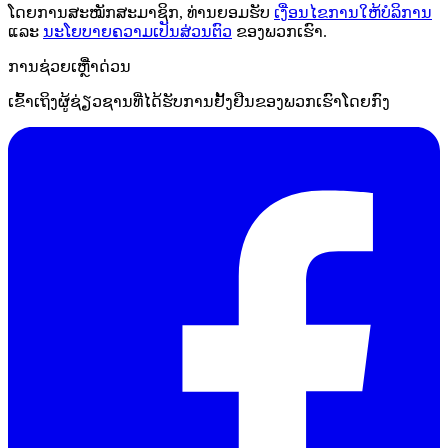
ໂດຍການສະໝັກສະມາຊິກ, ທ່ານຍອມຮັບ
ເງື່ອນໄຂການໃຫ້ບໍລິການ
ແລະ
ນະໂຍບາຍຄວາມເປັນສ່ວນຕົວ
ຂອງພວກເຮົາ.
ການຊ່ວຍເຫຼືໍາດ່ວນ
ເຂົ້າເຖິງຜູ້ຊ່ຽວຊານທີ່ໄດ້ຮັບການຢັ້ງຢືນຂອງພວກເຮົາໂດຍກົງ