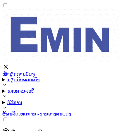
ໜ້າຫຼັກ
ການບັນຈຸ
ກ່ຽວກັບພວກເຮົາ
ຂ່າວສານ-ເວທີ
ບໍລິການ
ຜູ້ຜະລິດ
ເຫດການ - ງານວາງສະແດງ