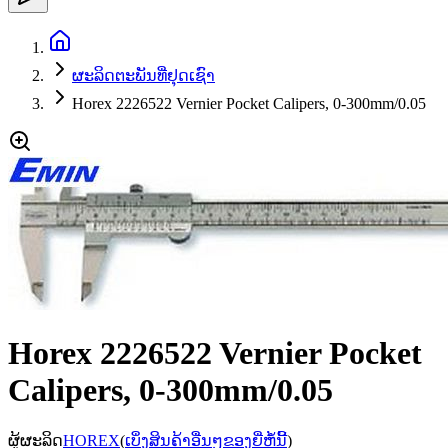
ຜະລິດຕະພັນທີ່ຢຸດເຊົາ
Horex 2226522 Vernier Pocket Calipers, 0-300mm/0.05
Horex 2226522 Vernier Pocket
Calipers, 0-300mm/0.05
ຜູ້ຜະລິດ
HOREX
(
ເບິ່ງສິນຄ້າອື່ນໆຂອງຍີ່ຫໍ້ນີ້
)