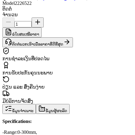
Model
2226522
ຕິດຕໍ່
ຈຳນວນ
ຂໍໃບສະເໜີລາຄາ
ຕິດຕໍ່ພວກເຮົາເພື່ອລາຄາທີ່ດີທີ່ສຸດ
ການຊຳລະເງິນທີ່ປອດໄພ
ການຮັບປະກັນຄຸນນະພາບ
ປ່ຽນ ແລະ ສົ່ງຄືນງ່າຍ
ມີບໍລິການຈັດສົ່ງ
ຂໍ້ມູນຈຳເພາະ
ຂໍ້ມູນຜູ້ຜະລິດ
Specifications
:
-
Range
:
0-
300mm
,