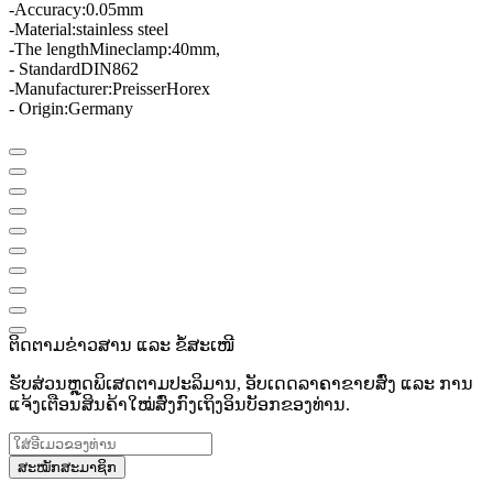
-
Accuracy:
0.05
mm
-
Material
:
stainless steel
-
The length
Mine
clamp
:
40mm
,
- Standard
DIN
862
-
Manufacturer
:
Preisser
Horex
- Origin
:
Germany
ຕິດຕາມຂ່າວສານ ແລະ ຂໍ້ສະເໜີ
ຮັບສ່ວນຫຼຸດພິເສດຕາມປະລິມານ, ອັບເດດລາຄາຂາຍສົ່ງ ແລະ ການ
ແຈ້ງເຕືອນສິນຄ້າໃໝ່ສົ່ງກົງເຖິງອິນບັອກຂອງທ່ານ.
ສະໝັກສະມາຊິກ