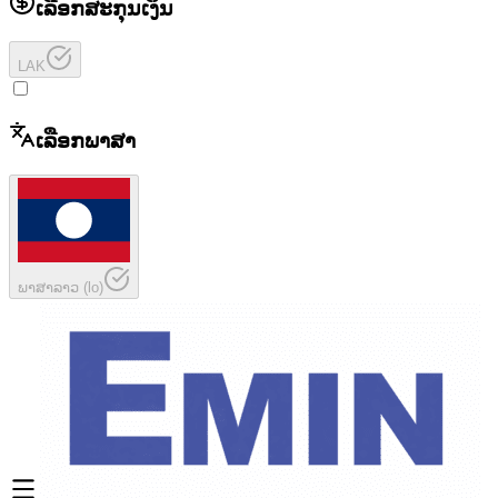
ເລືອກສະກຸນເງິນ
LAK
ເລືອກພາສາ
ພາສາລາວ
(
lo
)