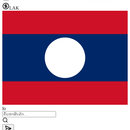
LAK
lo