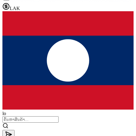
LAK
lo