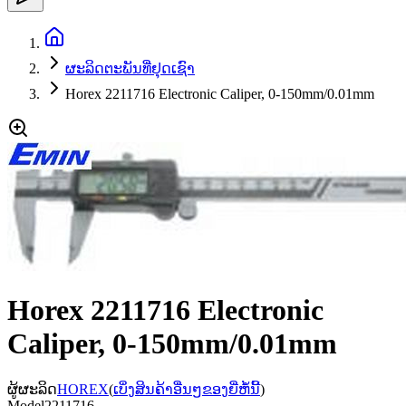
ຜະລິດຕະພັນທີ່ຢຸດເຊົາ
Horex 2211716 Electronic Caliper, 0-150mm/0.01mm
Horex 2211716 Electronic
Caliper, 0-150mm/0.01mm
ຜູ້ຜະລິດ
HOREX
(
ເບິ່ງສິນຄ້າອື່ນໆຂອງຍີ່ຫໍ້ນີ້
)
Model
2211716