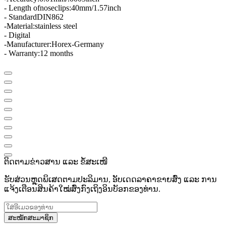
- Length of
nose
clips
:
40mm/1.57inch
- Standard
DIN
862
-
Material
:
stainless steel
- Digital
-
Manufacturer:
Horex
-
Germany
- Warranty:
12 months
ຕິດຕາມຂ່າວສານ ແລະ ຂໍ້ສະເໜີ
ຮັບສ່ວນຫຼຸດພິເສດຕາມປະລິມານ, ອັບເດດລາຄາຂາຍສົ່ງ ແລະ ການ
ແຈ້ງເຕືອນສິນຄ້າໃໝ່ສົ່ງກົງເຖິງອິນບັອກຂອງທ່ານ.
ສະໝັກສະມາຊິກ