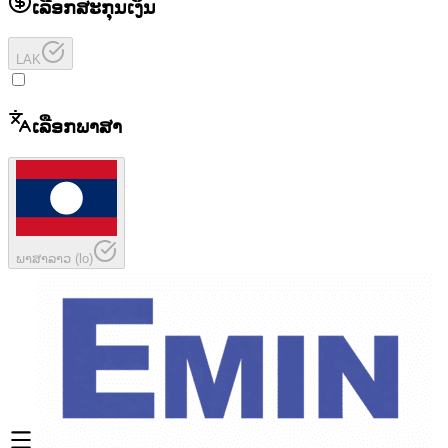
ເລືອກສະກຸນເງິນ
LAK
ເລືອກພາສາ
ພາສາລາວ
(
lo
)