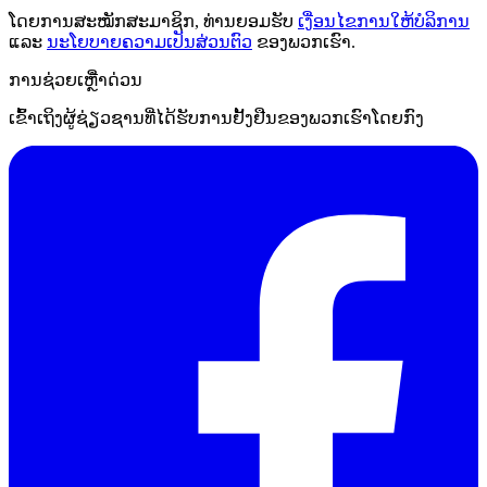
ໂດຍການສະໝັກສະມາຊິກ, ທ່ານຍອມຮັບ
ເງື່ອນໄຂການໃຫ້ບໍລິການ
ແລະ
ນະໂຍບາຍຄວາມເປັນສ່ວນຕົວ
ຂອງພວກເຮົາ.
ການຊ່ວຍເຫຼືໍາດ່ວນ
ເຂົ້າເຖິງຜູ້ຊ່ຽວຊານທີ່ໄດ້ຮັບການຢັ້ງຢືນຂອງພວກເຮົາໂດຍກົງ