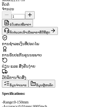
ຕິດຕໍ່
ຈຳນວນ
ຂໍໃບສະເໜີລາຄາ
ຕິດຕໍ່ພວກເຮົາເພື່ອລາຄາທີ່ດີທີ່ສຸດ
ການຊຳລະເງິນທີ່ປອດໄພ
ການຮັບປະກັນຄຸນນະພາບ
ປ່ຽນ ແລະ ສົ່ງຄືນງ່າຍ
ມີບໍລິການຈັດສົ່ງ
ຂໍ້ມູນຈຳເພາະ
ຂໍ້ມູນຜູ້ຜະລິດ
Specifications
:
-
Range
:
0-
150mm
-
Accuracy:
0.01
mm/.0005inch