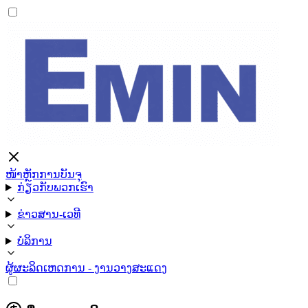
ໜ້າຫຼັກ
ການບັນຈຸ
ກ່ຽວກັບພວກເຮົາ
ຂ່າວສານ-ເວທີ
ບໍລິການ
ຜູ້ຜະລິດ
ເຫດການ - ງານວາງສະແດງ