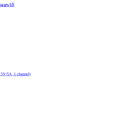
ງແຜນໄດ້
15V/5A, 1 channel)