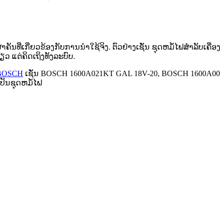
ນສຳຄັນທີ່ເກີ່ຍວຂ້ອງກັບການນຳໃຊ້ຈິງ. ຕົວຢ່າງເຊັ່ນ ຊຸດຫມໍ້ໄຟສຳລັບເ
ຽວ ແຕ່ຄິດເຖິງທັງລະບົບ.
BOSCH
ເຊັ່ນ BOSCH 1600A021KT GAL 18V-20, BOSCH 1600A002
ປັນຊຸດຫມໍ້ໄຟ