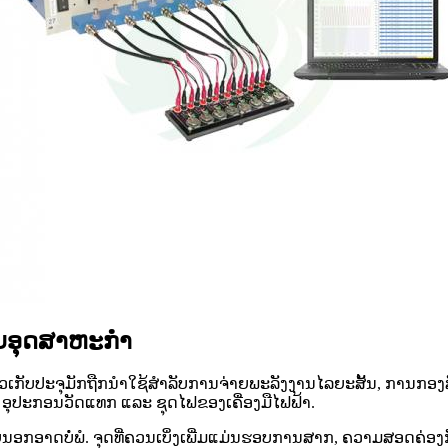
ົບອຸດສາຫະກຳ
ົວເກັບປະຈຸມັກຖືກນຳໃຊ້ສຳລັບການຈ່າຍພະລັງງານໄລຍະສັ້ນ, ການກອງສັນ
, ອຸປະກອນວັດແທກ ແລະ ຊຸດໄຟຂອງເຄື່ອງມືໄຟຟ້າ.
ພາຍນອກອາດບໍ່ພໍ. ຈຸດທີ່ຄວນເບິ່ງເພີ່ມແມ່ນຮອບການສາກ, ຄວາມສອດ