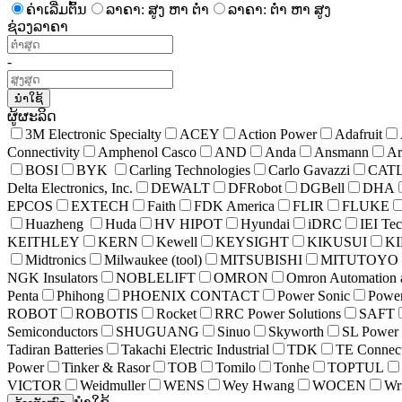
ຄ່າເລີ່ມຕົ້ນ
ລາຄາ: ສູງ ຫາ ຕໍ່າ
ລາຄາ: ຕໍ່າ ຫາ ສູງ
ຊ່ວງລາຄາ
-
ນຳໃຊ້
ຜູ້ຜະລິດ
3M Electronic Specialty
ACEY
Action Power
Adafruit
Connectivity
Amphenol Casco
AND
Anda
Ansmann
Ar
BOSI
BYK
Carling Technologies
Carlo Gavazzi
CAT
Delta Electronics, Inc.
DEWALT
DFRobot
DGBell
DHA
EPCOS
EXTECH
Faith
FDK America
FLIR
FLUKE
Huazheng
Huda
HV HIPOT
Hyundai
iDRC
IEI Te
KEITHLEY
KERN
Kewell
KEYSIGHT
KIKUSUI
K
Midtronics
Milwaukee (tool)
MITSUBISHI
MITUTOYO
NGK Insulators
NOBLELIFT
OMRON
Omron Automation 
Penta
Phihong
PHOENIX CONTACT
Power Sonic
Power
ROBOT
ROBOTIS
Rocket
RRC Power Solutions
SAFT
Semiconductors
SHUGUANG
Sinuo
Skyworth
SL Power
Tadiran Batteries
Takachi Electric Industrial
TDK
TE Connect
Power
Tinker & Rasor
TOB
Tomilo
Tonhe
TOPTUL
VICTOR
Weidmuller
WENS
Wey Hwang
WOCEN
Wr