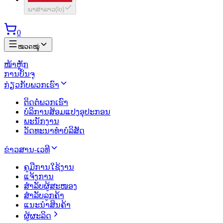
ພາສາລາວ
(
lo
)
0
ໝວດໝູ່
ໜ້າຫຼັກ
ການບັນຈຸ
ກ່ຽວກັບພວກເຮົາ
ຕິດຕໍ່ພວກເຮົາ
ບໍລິການສ້ອມແປງອຸປະກອນ
ພະນັກງານ
ວັດທະນາທຳບໍລິສັດ
ຂ່າວສານ-ເວທີ
ຄູມືການໃຊ້ງານ
ແຈ້ງການ
ສຳລັບຜູ້ສະໜອງ
ສຳລັບລູກຄ້າ
ແນະນຳສິນຄ້າ
ຜູ້ຜະລິດ