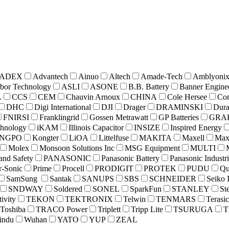
ADEX
Advantech
Ainuo
Altech
Amade-Tech
Amblyoni
bor Technology
ASLI
ASONE
B.B. Battery
Banner Engine
L
CCS
CEM
Chauvin Arnoux
CHINA
Cole Hersee
Cor
DHC
Digi International
DJI
Drager
DRAMINSKI
Dura
FNIRSI
Franklingrid
Gossen Metrawatt
GP Batteries
GRA
chnology
iKAM
Illinois Capacitor
INSIZE
Inspired Energy
INGPO
Kongter
LiOA
Littelfuse
MAKITA
Maxell
Maxi
Molex
Monsoon Solutions Inc
MSG Equipment
MULTI
and Safety
PANASONIC
Panasonic Battery
Panasonic Industr
-Sonic
Prime
Procell
PRODIGIT
PROTEK
PUDU
Qu
SamSung
Santak
SANUPS
SBS
SCHNEIDER
Seiko 
SNDWAY
Soldered
SONEL
SparkFun
STANLEY
St
ivity
TEKON
TEKTRONIX
Telwin
TENMARS
Terasi
Toshiba
TRACO Power
Triplett
Tripp Lite
TSURUGA
T
indu
Wuhan
YATO
YUP
ZEAL