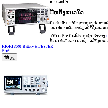
ບໍລິການເມື່ອຈຳເປັນປ່ຽນຫຼືຂະຫຍາຍລະບົບ.
ກຸ່ມສິນຄ້າໃນໝວດນີ້ມີຫຍັງແນວໃດ
ໝວດນີ້ບໍ່ໄດ້ຈຳກັດຢູ່ພຽງຕົວຫມໍ້ໄຟເທົ່ານັ້ນ, ແຕ່ຍັງຄອບຄຸມອຸປະກອ
ລະບົບສຳຮອງ. ມຸມມອງແບບນີ້ຊ່ວຍໃຫ້ການຄົ້ນຫາບໍ່ຫຼຸດຢູ່ທີ່ຊິ້ນສ່ວນດ
ຖ້າຈຸດປະສົງຂອງທ່ານແມ່ນການໃຊ້ໃນເຄື່ອງມືໄຟຟ້າ, ກຸ່ມສິນຄ້າຂອງ
BOSCH Pin(14.4V 1.5Ah) ສະທ້ອນໃຫ້ເຫັນວ່າໃນຕະຫຼາດມີທັງແບບເ
HIOKI 3561 Battery HiTESTER
ຕິດຕໍ່
ເພີ່ມ