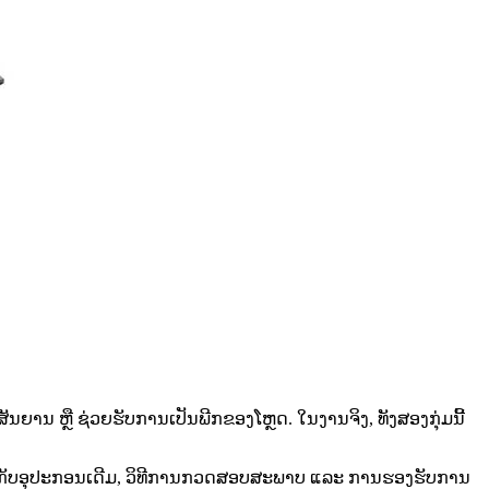
ຍານ ຫຼື ຊ່ວຍຮັບການເປັນພີກຂອງໂຫຼດ. ໃນງານຈິງ, ທັງສອງກຸ່ມນີ້
ຄ່ອງກັບອຸປະກອນເດີມ, ວິທີການກວດສອບສະພາບ ແລະ ການຮອງຮັບການ