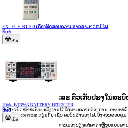
EXTECH BT100 ເຄື່ອງທົດສອບຄວາມອາດສາມາດຫມໍ້ໄຟ
ຕິດຕໍ່
ເພີ່ມ
ບົດບາດຂອງຫມໍ້ໄຟ ແລະ ຕົວເກັບປະຈຸໃນລະບ
Hioki BT3563 BATTERY HiTESTER
ຫມໍ້ໄຟເຮັດໜ້າທີ່ເກັບພະລັງງານໄວ້ໃຊ້ຕາມຄວາມຕ້ອງການ, ຂະນະທີ່ຕ
ຕິດຕໍ່
ມັກຢູ່ໃນ ecosystem ດຽວກັນ ເຊັ່ນ ລະບົບສຳຮອງໄຟ, ວົງຈອນຄວບຄຸມ
ເພີ່ມ
ສຳລັບຜູ້ຈັດຊື້ ຫຼື ວິສະວະກອນ, ການມອງພຽງແຕ່ລາຄາຫຼືຮູບແບບ