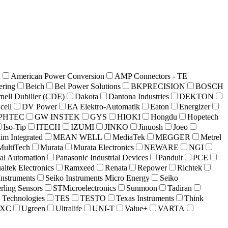
x
American Power Conversion
AMP Connectors - TE
ering
Beich
Bel Power Solutions
BKPRECISION
BOSCH
nell Dubilier (CDE)
Dakota
Dantona Industries
DEKTON
cell
DV Power
EA Elektro-Automatik
Eaton
Energizer
PHTEC
GW INSTEK
GYS
HIOKI
Hongdu
Hopetech
Iso-Tip
ITECH
IZUMI
JINKO
Jinuosh
Joeo
m Integrated
MEAN WELL
MediaTek
MEGGER
Metrel
MultiTech
Murata
Murata Electronics
NEWARE
NGI
ial Automation
Panasonic Industrial Devices
Panduit
PCE
altek Electronics
Ramxeed
Renata
Repower
Richtek
Instruments
Seiko Instruments Micro Energy
Seiko
erling Sensors
STMicroelectronics
Sunmoon
Tadiran
c Technologies
TES
TESTO
Texas Instruments
Think
XC
Ugreen
Ultralife
UNI-T
Value+
VARTA