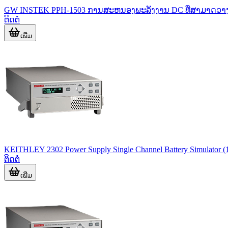
GW INSTEK PPH-1503 ການສະຫນອງພະລັງງານ DC ທີ່ສາມາດວາ
ຕິດຕໍ່
ເພີ່ມ
KEITHLEY 2302 Power Supply Single Channel Battery Simulator (
ຕິດຕໍ່
ເພີ່ມ