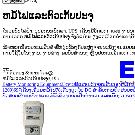
ນຳໃຊ້
ລ້າງທັງໝົດ
ຫມໍ້ໄຟແລະຕົວເກັບປະຈຸ
ໃນລະບົບໄຟຟ້າ, ອຸປະກອນພົກພາ, UPS, ເຄື່ອງມືວັດແທກ ແລະ ງານອ
ການເລືອກ
ຫມໍ້ໄຟແລະຕົວເກັບປະຈຸ
ຈຶ່ງບໍ່ແມ່ນພຽງແຕ່ເລືອກຄ່າແຮ
ໜ້າໝວດນີ້ຮວບຮວມສິນຄ້າທີ່ກ່ຽວຂ້ອງກັບແຫຼ່ງຈ່າຍພະລັງງານແບ
ການໃຊ້ໃນໂຮງງານ, ງານຊ່າງ, ລະບົບສຳຮອງ ຫຼື ອຸປະກອນວັດແທກ, ກ
ຕົວຕອງ & ການຈັດລຽງ
ຫມໍ້ໄຟແລະຕົວເກັບປະຈຸ
3,195
Battery Monitoring Equipment
23
ການທົດສອບວົງຈອນສັ້ນຂອງຫມໍ້ໄຟ
1209)
697
ເຄື່ອງເຊື່ອມຫມໍ້ໄຟ
78
ເຄື່ອງດູດໄຟ DC ສໍາລັບການທົດສອບຫມ
ທົດສອບຜົນກະທົບ
9
ແບດເຕີລີ່ເຄື່ອງກອບເປັນຈໍານວນແລະເຄື່ອງເກຣດ
5