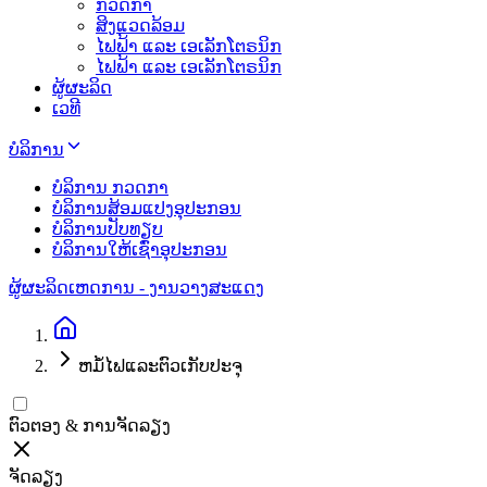
ກວດກາ
ສິງແວດລ້ອມ
ໄຟຟ້າ ແລະ ເອເລັກໂຕຣນິກ
ໄຟຟ້າ ແລະ ເອເລັກໂຕຣນິກ
ຜູ້ຜະລິດ
ເວທີ
ບໍລິການ
ບໍລິການ ກວດກາ
ບໍລິການສ້ອມແປງອຸປະກອນ
ບໍລິການປັບທຽບ
ບໍລິການໃຫ້ເຊົ່າອຸປະກອນ
ຜູ້ຜະລິດ
ເຫດການ - ງານວາງສະແດງ
ຫມໍ້ໄຟແລະຕົວເກັບປະຈຸ
ຕົວຕອງ & ການຈັດລຽງ
ຈັດລຽງ