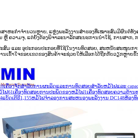
ຸດສາຫະກຳຈຳນວນຫຼາຍ, ແຫຼ່ງພະລັງງານສຳຮອງທີ່ເໝາະສົມມີຜົນຕໍ່ທັງ
ງດັນ ຫຼື ຄວາມຈຸ, ແຕ່ຍັງຕ້ອງພິຈາລະນາລັກສະນະການນຳໃຊ້, ການສ
ບສະສົມ ແລະ ອຸປະກອນປະກອບທີ່ໃຊ້ໃນງານທົດສອບ, ສະຫນັບສະໜູນການ
ານເຂົ້າໃຈຂອບເຂດຂອງສິນຄ້າຈະຊ່ວຍໃຫ້ເລືອກໄດ້ຖືກກັບວຽກຫຼາຍຂຶ້
18
ເຄື່ອງຈັກສໍາລັບການຜະລິດແລະການທົດສອບສໍາລັບຫມໍ້ໄຟແລະ capaci
ໍ້ໄຟ
61
ເຄື່ອງທົດສອບການປະພຶດຂອງຫມໍ້ໄຟ
1
ເຄື່ອງທົດສອບຄວາມຕ້ານ
4
ແບັດເຕີຣີ
1,155
ຫມໍ້ໄຟຈໍາລອງການສະຫນອງພະລັງງານ DC
148
ຫ້ອງທ