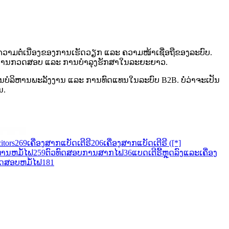
ຄວາມຕໍ່ເນື່ອງຂອງການເຮັດວຽກ ແລະ ຄວາມໜ້າເຊື່ອຖືຂອງລະບົບ.
າກ, ການກວດສອບ ແລະ ການບຳລຸງຮັກສາໃນລະຍະຍາວ.
ບໍລິຫານພະລັງງານ ແລະ ການທົດແທນໃນລະບົບ B2B. ບໍ່ວ່າຈະເປັນ
ນ.
tors
269
ເຄື່ອງສາກແບັດເຕີຣີ
206
ເຄື່ອງສາກແບັດເຕີຣີ ([*]
ທານຫມໍ້ໄຟ
259
ຕົວທົດສອບການສາກໄຟ
36
ແບດເຕີຣີ້ຫຼຸດລົງແລະເຄື່ອງ
ົດສອບຫມໍ້ໄຟ
181