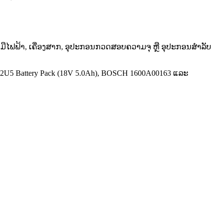
ຄື່ອງມືໄຟຟ້າ, ເຄື່ອງສາກ, ອຸປະກອນກວດສອບຄວາມຈຸ ຫຼື ອຸປະກອນສຳລັບ
U5 Battery Pack (18V 5.0Ah), BOSCH 1600A00163 ແລະ