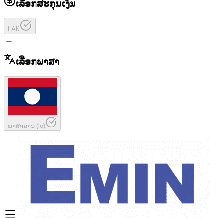
ເລືອກສະກຸນເງິນ
LAK
ເລືອກພາສາ
ພາສາລາວ
(
lo
)