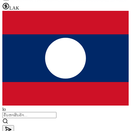
LAK
lo