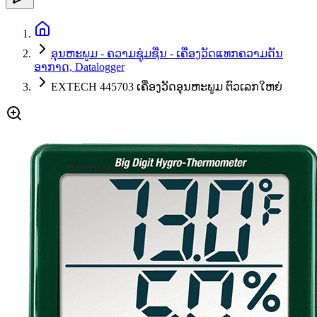
ອຸນຫະພູມ - ຄວາມຊຸ່ມຊື່ນ - ເຄື່ອງວັດແທກຄວາມດັນ
ອາກາດ, Datalogger
EXTECH 445703 ເຄື່ອງວັດອຸນຫະພູມ ຕົວເລກໃຫຍ່