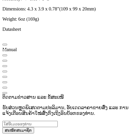
Dimensions: 4.3 x 3.9 x 0.78”(109 x 99 x 20mm)
Weight: 6oz (169g)
Datasheet
Manual
ຕິດຕາມຂ່າວສານ ແລະ ຂໍ້ສະເໜີ
ຮັບສ່ວນຫຼຸດພິເສດຕາມປະລິມານ, ອັບເດດລາຄາຂາຍສົ່ງ ແລະ ການ
ແຈ້ງເຕືອນສິນຄ້າໃໝ່ສົ່ງກົງເຖິງອິນບັອກຂອງທ່ານ.
ສະໝັກສະມາຊິກ