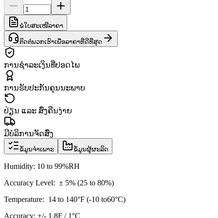
ຂໍໃບສະເໜີລາຄາ
ຕິດຕໍ່ພວກເຮົາເພື່ອລາຄາທີ່ດີທີ່ສຸດ
ການຊຳລະເງິນທີ່ປອດໄພ
ການຮັບປະກັນຄຸນນະພາບ
ປ່ຽນ ແລະ ສົ່ງຄືນງ່າຍ
ມີບໍລິການຈັດສົ່ງ
ຂໍ້ມູນຈຳເພາະ
ຂໍ້ມູນຜູ້ຜະລິດ
Humidity: 10 to 99%RH
Accuracy Level: ± 5% (25 to 80%)
Temperature: 14 to 140°F (-10 to60°C)
Accuracy: +/- 1.8F / 1°C