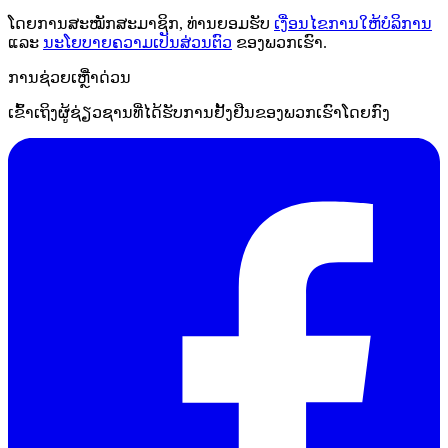
ໂດຍການສະໝັກສະມາຊິກ, ທ່ານຍອມຮັບ
ເງື່ອນໄຂການໃຫ້ບໍລິການ
ແລະ
ນະໂຍບາຍຄວາມເປັນສ່ວນຕົວ
ຂອງພວກເຮົາ.
ການຊ່ວຍເຫຼືໍາດ່ວນ
ເຂົ້າເຖິງຜູ້ຊ່ຽວຊານທີ່ໄດ້ຮັບການຢັ້ງຢືນຂອງພວກເຮົາໂດຍກົງ