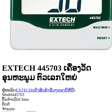
EXTECH 445703 ເຄື່ອງວັດ
ອຸນຫະພູມ ຕົວເລກໃຫຍ່
ຜູ້ຜະລິດ
EXTECH
(
ເບິ່ງສິນຄ້າອື່ນໆຂອງຍີ່ຫໍ້ນີ້
)
Model
445703
ຕົ້ນກຳເນີດ
China
ຕິດຕໍ່
ຈຳນວນ