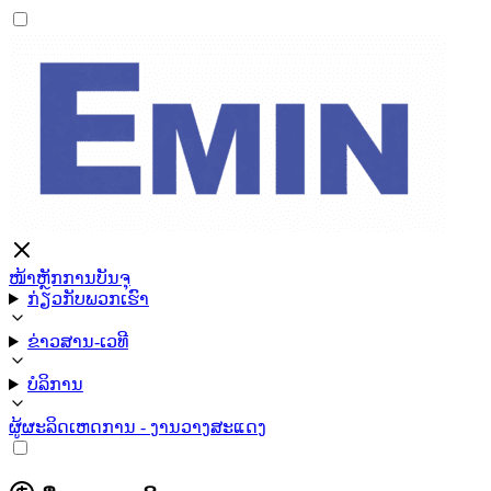
ໜ້າຫຼັກ
ການບັນຈຸ
ກ່ຽວກັບພວກເຮົາ
ຂ່າວສານ-ເວທີ
ບໍລິການ
ຜູ້ຜະລິດ
ເຫດການ - ງານວາງສະແດງ