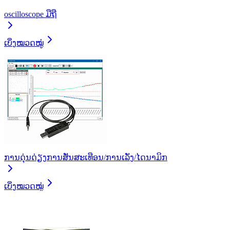
oscilloscope ມືຖື
ເບິ່ງໝວດໝູ່
ການດຸ່ນດ່ຽງການສັ່ນສະເທືອນ/ການເລັ່ງ/ໄດນາມິກ
ເບິ່ງໝວດໝູ່