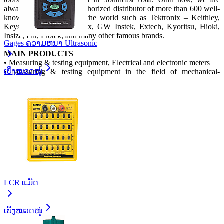
always proud to be the authorized distributor of more than 600 well-
known manufacturers in the world such as Tektronix – Keithley,
Keysight, Chauvin-Arnoux, GW Instek, Extech, Kyoritsu, Hioki,
Insize, Flir, Protek, and many other famous brands.
Gages ຄວາມຫນາ Ultrasonic
MAIN PRODUCTS
•
Measuring & testing equipment, Electrical and electronic meters
ເບິ່ງໝວດໝູ່
•
Measuring & testing equipment in the field of mechanical-
construction
•
Environmental Instruments
•
Laboratory equipment
•
Automation equipment
•
etc.
LCR ແມັດ
ເບິ່ງໝວດໝູ່