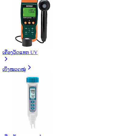
ເຄື່ອງວັດແທກ UV
ເບິ່ງໝວດໝູ່