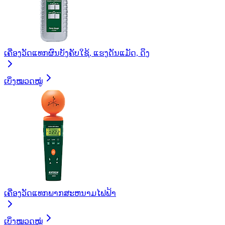
ເຄື່ອງວັດແທກຜົນບັງຄັບໃຊ້, ແຮງດັນແມັດ, ດຶງ
ເບິ່ງໝວດໝູ່
ເຄື່ອງວັດແທກພາກສະຫນາມໄຟຟ້າ
ເບິ່ງໝວດໝູ່