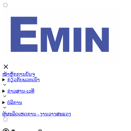
ໜ້າຫຼັກ
ການບັນຈຸ
ກ່ຽວກັບພວກເຮົາ
ຂ່າວສານ-ເວທີ
ບໍລິການ
ຜູ້ຜະລິດ
ເຫດການ - ງານວາງສະແດງ