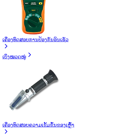
ເຄື່ອງທົດສອບການປ້ອງກັນອິນເຊັວ
ເບິ່ງໝວດໝູ່
ເຄື່ອງທົດສອບຄວາມເຂັ້ມຂົ້ນຂອງເຫຼົ້າ