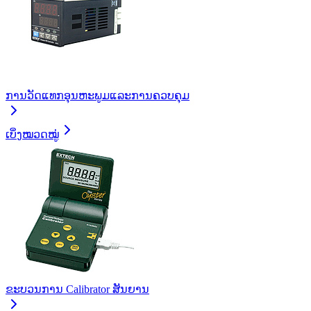
ການວັດແທກອຸນຫະພູມແລະການຄວບຄຸມ
ເບິ່ງໝວດໝູ່
ຂະບວນການ Calibrator ສັນຍານ