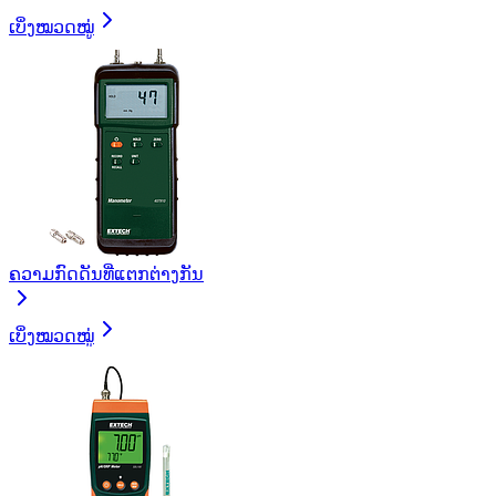
ເບິ່ງໝວດໝູ່
ຄວາມກົດດັນທີ່ແຕກຕ່າງກັນ
ເບິ່ງໝວດໝູ່