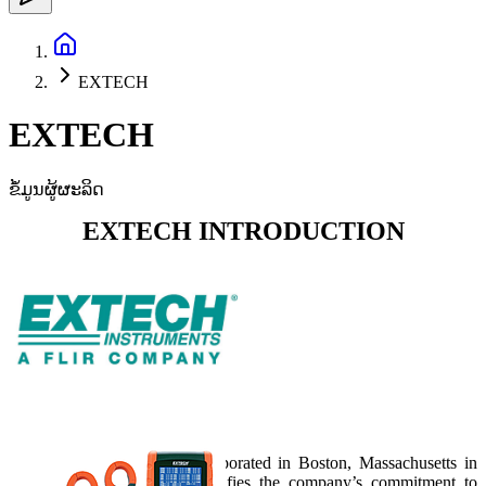
EXTECH
EXTECH
ຂໍ້ມູນຜູ້ຜະລິດ
EXTECH INTRODUCTION
Our History:
Extech Instruments was incorporated in Boston, Massachusetts in
1971. The name Extech signifies the company’s commitment to