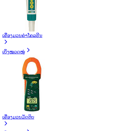
ເຄື່ອງມວນຄ່າໂຄລຣີນ
ເບິ່ງໝວດໝູ່
ເຄື່ອງມວນມັດຕິບ