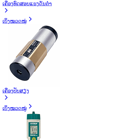
ເຄື່ອງທົດສອບແຮງດັນຕໍ່າ
ເບິ່ງໝວດໝູ່
ເຄື່ອງປັບສຽງ
ເບິ່ງໝວດໝູ່