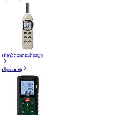
ເຄື່ອງວັດແທກລະດັບສຽງ
ເບິ່ງໝວດໝູ່