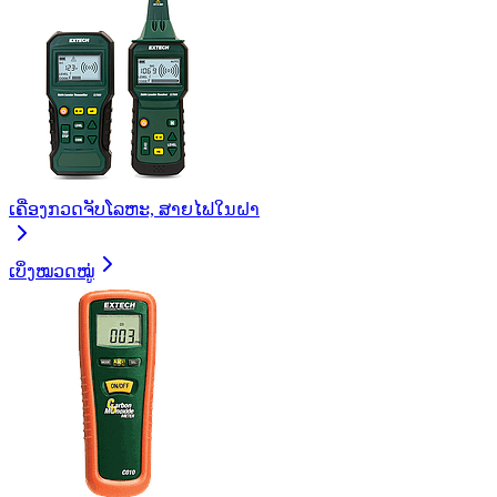
ເຄື່ອງກວດຈັບໂລຫະ, ສາຍໄຟໃນຝາ
ເບິ່ງໝວດໝູ່