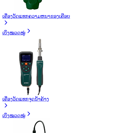
ເຄື່ອງວັດແທກຄວາມຫນາຂອງເຄືອບ
ເບິ່ງໝວດໝູ່
ເຄື່ອງວັດແທກຈຸດນ້ຳຄ້າງ
ເບິ່ງໝວດໝູ່