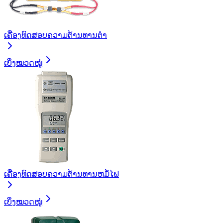
ເຄື່ອງທົດສອບຄວາມຕ້ານທານຕໍ່າ
ເບິ່ງໝວດໝູ່
ເຄື່ອງທົດສອບຄວາມຕ້ານທານຫມໍ້ໄຟ
ເບິ່ງໝວດໝູ່