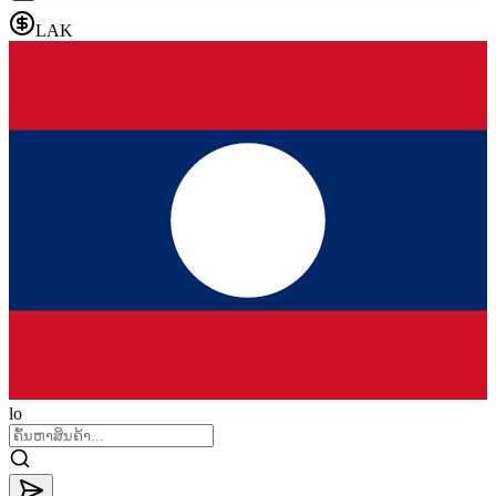
LAK
lo