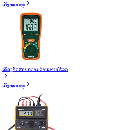
ເບິ່ງໝວດໝູ່
ເຄື່ອງທົດສອບຄວາມຕ້ານທານຕໍ່ໂລກ
ເບິ່ງໝວດໝູ່