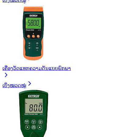
ເບິ່ງໝວດໝູ່
ເຄື່ອງວັດແທກຄວາມດັນແບບພົກພາ
ເບິ່ງໝວດໝູ່