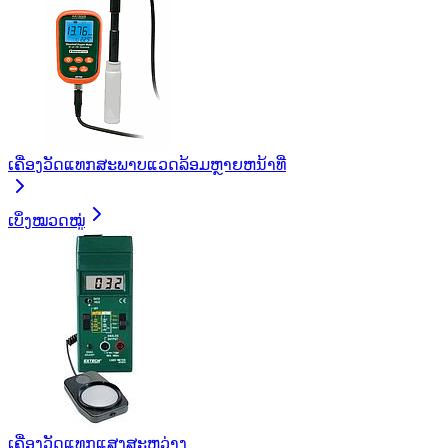
ເຄື່ອງວັດແທກສະພາບແວດລ້ອມຫຼາຍຫນ້າທີ່
ເບິ່ງໝວດໝູ່
ເຄື່ອງວັດແທກແສງສະຫວ່າງ