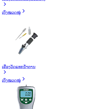
ເບິ່ງໝວດໝູ່
ເຄື່ອງວັດແທກນໍ້າຕານ
ເບິ່ງໝວດໝູ່