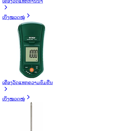
ເຄື່ອງວັດແທກການນໍາ
ເບິ່ງໝວດໝູ່
ເຄື່ອງວັດແທກຄວາມຂົມຂື່ນ
ເບິ່ງໝວດໝູ່