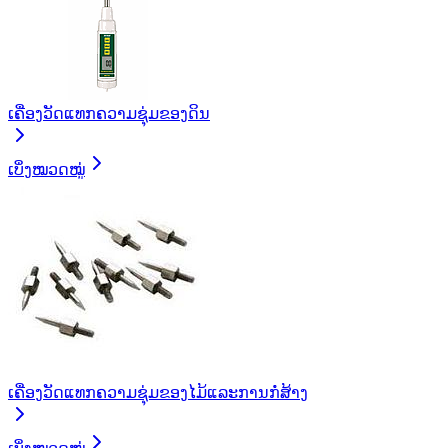
ເຄື່ອງວັດແທກຄວາມຊຸ່ມຂອງດິນ
ເບິ່ງໝວດໝູ່
ເຄື່ອງວັດແທກຄວາມຊຸ່ມຂອງໄມ້ແລະການກໍ່ສ້າງ