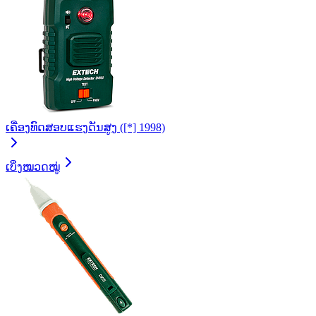
ເຄື່ອງທົດສອບແຮງດັນສູງ ([*] 1998)
ເບິ່ງໝວດໝູ່