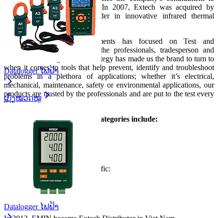
EXcellence in TECHnology. In 2007, Extech was acquired by
FLIR Systems, a global leader in innovative infrared thermal
imaging solutions.
Since 1971, Extech Instruments has focused on Test and
Measurement tools built for the professionals, tradesperson and
DIY’ers. Our single source strategy has made us the brand to turn to
when it comes to tools that help prevent, identify and troubleshoot
Datalogger ໄຟຟ້າ
problems in a plethora of applications; whether it’s electrical,
mechanical, maintenance, safety or environmental applications, our
products are trusted by the professionals and are put to the test every
ເບິ່ງໝວດໝູ່
day.
Extech’s numerous product categories include:
•
Visual Inspection:
•
Electrical & Electronics:
•
Environmental, Lab & Scientific:
•
Industrial Automation
Datalogger ໄຟຟ້າ