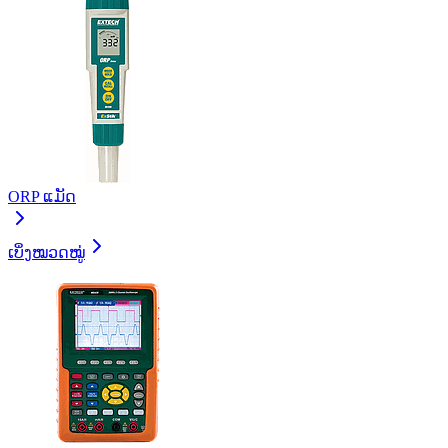
ORP ແມັດ
ເບິ່ງໝວດໝູ່