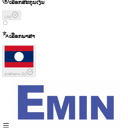
ເລືອກສະກຸນເງິນ
LAK
ເລືອກພາສາ
ພາສາລາວ
(
lo
)