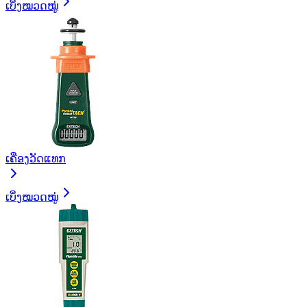
ເບິ່ງໝວດໝູ່
ເຄື່ອງວັດແທກ
ເບິ່ງໝວດໝູ່