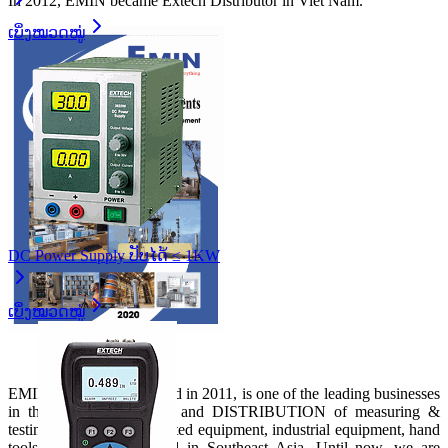
In 2012, EMIN became Extech Distributor in Viet Nam.
ເບິ່ງໝວດໝູ່
DC Power Supply ປັບໄດ້ ≤ 1KW
ເບິ່ງໝວດໝູ່
EMIN GROUP established in 2011, is one of the leading businesses
in the field of IMPORT and DISTRIBUTION of measuring &
testing equipment, automated equipment, industrial equipment, hand
tools, etc in Vietnam and in Southeast Asia. Until now, we are