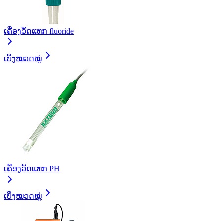
ເຄື່ອງວັດແທກ fluoride
ເບິ່ງໝວດໝູ່
ເຄື່ອງວັດແທກ PH
ເບິ່ງໝວດໝູ່