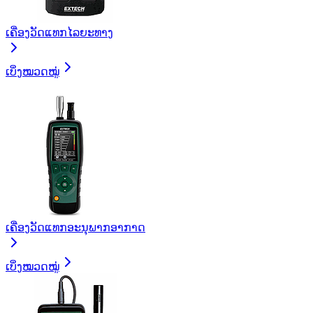
ເຄື່ອງວັດແທກໄລຍະທາງ
ເບິ່ງໝວດໝູ່
ເຄື່ອງວັດແທກອະນຸພາກອາກາດ
ເບິ່ງໝວດໝູ່