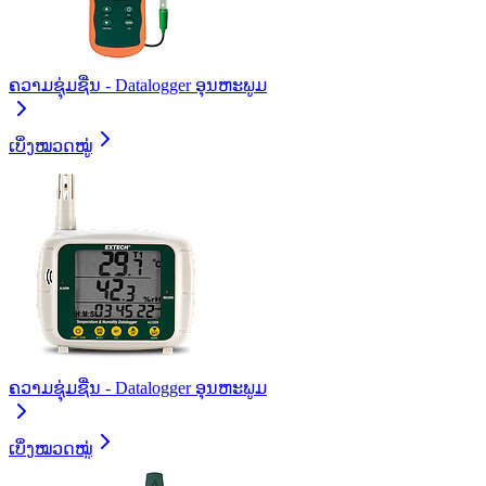
ຄວາມຊຸ່ມຊື່ນ - Datalogger ອຸນຫະພູມ
ເບິ່ງໝວດໝູ່
ຄວາມຊຸ່ມຊື່ນ - Datalogger ອຸນຫະພູມ
ເບິ່ງໝວດໝູ່