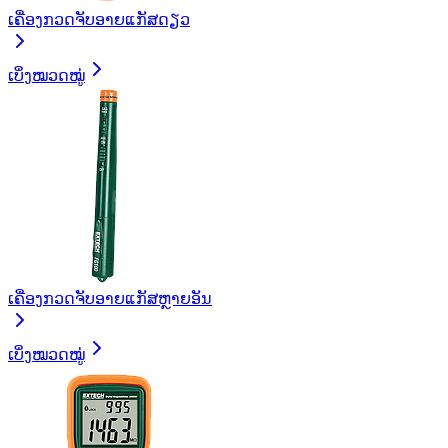
ເຄື່ອງກວດຈັບອາຍແກັສດຽວ
ເບິ່ງໝວດໝູ່
ເຄື່ອງກວດຈັບອາຍແກັສຫຼາຍອັນ
ເບິ່ງໝວດໝູ່