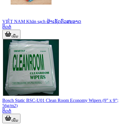
VIỆT NAM Khăn sạch ຜ້າເຊັດຕົວສະອາດ
ຕິດຕໍ່
ເພີ່ມ
Bosch Static BSC-U01 Clean Room Economy Wipers (9” x 9”;
56g/m2)
ຕິດຕໍ່
ເພີ່ມ