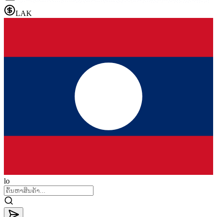
LAK
lo