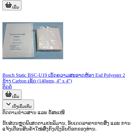
ເພີ່ມ
Bosch Static BSC-U19 ເຮັດຄວາມສະອາດຫ້ອງ Esd Polyester 2
ຂ້າງ Carbon ເຊັດ (140gms, 4” x 4”)
ຕິດຕໍ່
ເພີ່ມ
ເບິ່ງເພີ່ມເຕີມ
ຕິດຕາມຂ່າວສານ ແລະ ຂໍ້ສະເໜີ
ຮັບສ່ວນຫຼຸດພິເສດຕາມປະລິມານ, ອັບເດດລາຄາຂາຍສົ່ງ ແລະ ການ
ແຈ້ງເຕືອນສິນຄ້າໃໝ່ສົ່ງກົງເຖິງອິນບັອກຂອງທ່ານ.