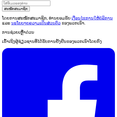
ສະໝັກສະມາຊິກ
ໂດຍການສະໝັກສະມາຊິກ, ທ່ານຍອມຮັບ
ເງື່ອນໄຂການໃຫ້ບໍລິການ
ແລະ
ນະໂຍບາຍຄວາມເປັນສ່ວນຕົວ
ຂອງພວກເຮົາ.
ການຊ່ວຍເຫຼືໍາດ່ວນ
ເຂົ້າເຖິງຜູ້ຊ່ຽວຊານທີ່ໄດ້ຮັບການຢັ້ງຢືນຂອງພວກເຮົາໂດຍກົງ