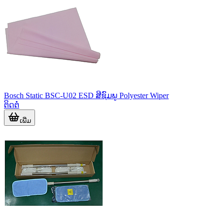
Bosch Static BSC-U02 ESD ສີຊົມພູ Polyester Wiper
ຕິດຕໍ່
ເພີ່ມ