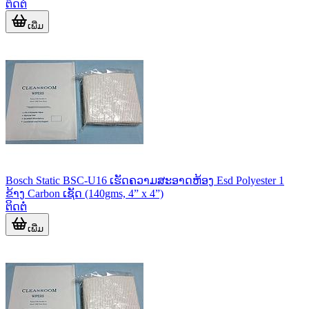
ຕິດຕໍ່
ເພີ່ມ
Bosch Static BSC-U16 ເຮັດຄວາມສະອາດຫ້ອງ Esd Polyester 1
ຂ້າງ Carbon ເຊັດ (140gms, 4” x 4”)
ຕິດຕໍ່
ເພີ່ມ