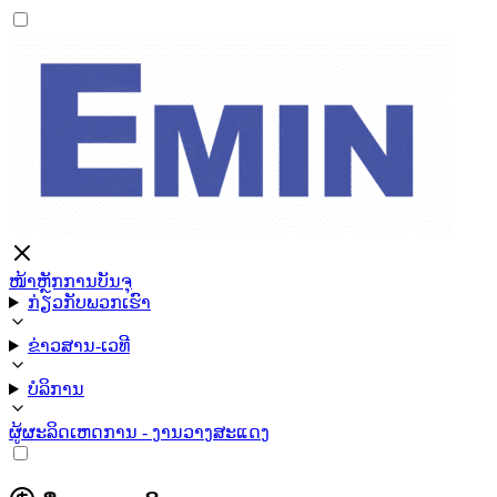
ໜ້າຫຼັກ
ການບັນຈຸ
ກ່ຽວກັບພວກເຮົາ
ຂ່າວສານ-ເວທີ
ບໍລິການ
ຜູ້ຜະລິດ
ເຫດການ - ງານວາງສະແດງ