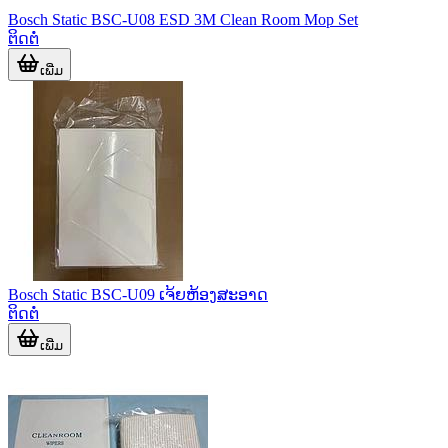
Bosch Static BSC-U08 ESD 3M Clean Room Mop Set
ຕິດຕໍ່
ເພີ່ມ
Bosch Static BSC-U09 ເຈ້ຍຫ້ອງສະອາດ
ຕິດຕໍ່
ເພີ່ມ