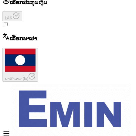
ເລືອກສະກຸນເງິນ
LAK
ເລືອກພາສາ
ພາສາລາວ
(
lo
)