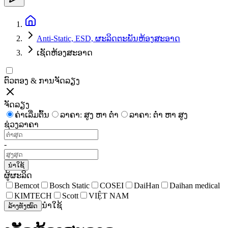
Anti-Static, ESD, ຜະລິດຕະພັນຫ້ອງສະອາດ
ເຊັດຫ້ອງສະອາດ
ຕົວຕອງ & ການຈັດລຽງ
ຈັດລຽງ
ຄ່າເລີ່ມຕົ້ນ
ລາຄາ: ສູງ ຫາ ຕໍ່າ
ລາຄາ: ຕໍ່າ ຫາ ສູງ
ຊ່ວງລາຄາ
-
ນຳໃຊ້
ຜູ້ຜະລິດ
Bemcot
Bosch Static
COSEI
DaiHan
Daihan medical
KIMTECH
Scott
VIỆT NAM
ນຳໃຊ້
ລ້າງທັງໝົດ