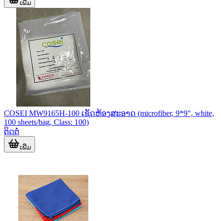
ເພີ່ມ
COSEI MW9165H-100 ເຊັດຫ້ອງສະອາດ (microfiber, 9*9", white,
100 sheets/bag, Class: 100)
ຕິດຕໍ່
ເພີ່ມ