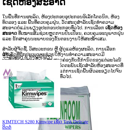
ເຊັດຫ້ອງສະອາດ
ໃນພື້ນທີ່ການຜະລິດ, ຫ້ອງປະກອບອຸປະກອນອິເລັກໂຕຣນິກ, ຫ້ອງ
ທົດລອງ ແລະ ພື້ນທີ່ຄວບຄຸມຝຸ່ນ, ວັດສະດຸສໍາລັບເຊັດທໍາຄວາມ
ສະອາດບໍ່ແມ່ນພຽງອຸປະກອນປະກອບທົ່ວໄປ. ການເລືອກ
ເຊັດຫ້ອງ
ສະອາດ
ທີ່ເໝາະສົມຊ່ວຍຫຼຸດການປົ່ນເປື້ອນ, ຄວບຄຸມອະນຸພາກຝຸ່ນ
ແລະ ຮັກສາຄຸນນະພາບຂອງຂັ້ນຕອນງານໃຫ້ສະໝໍ້າເສມ.
ສໍາລັບຜູ້ຈັດຊື້, ວິສະວະກອນ ຫຼື ຜູ້ດູແລຫ້ອງຜະລິດ, ການເລືອກ
ຜ້າເຊັດທີ່ຖືກປະເພດຈະຊ່ວຍໃຫ້ງານທໍາຄວາມສະອາດມີ
ຕົວຕອງ & ການຈັດລຽງ
ປະສິດທິພາບຫຼາຍຂຶ້ນ ແລະ ສອດຄ່ອງກັບຂໍ້ກໍານົດຂອງແຕ່ລະໄລນ໌
ງານ. ໜ້າໝວດນີ້ຮວບຮວມຜະລິດຕະພັນເຊັດສໍາລັບຫ້ອງສະອາດທີ່
ນໍາໃຊ້ໄດ້ຫຼາຍສະພາບວຽກ ຕັ້ງແຕ່ການເຊັດພື້ນຜິວລະອຽດໄປຈົນ
ເຖິງວຽກບໍລິການຄວາມສະອາດທົ່ວໄປ.
KIMTECH S280 Kimwipe ເຊັດ Task Delicate
ຕິດຕໍ່