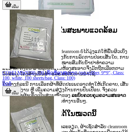
ເພີ່ມ
ບົດບາດຂອງຜ້າເຊັດໃນສະພາບແວດລ້ອມ
ຫ້ອງສະອາດ
ວຽກເຊັດທໍາຄວາມສະອາດໃນ cleanroom ບໍ່ໄດ້ມຸ່ງແຕ່ໃຫ້ພື້ນຜິວເບິ່ງ
ສະອາດເທົ່ານັ້ນ, ແຕ່ຍັງກ່ຽວຂ້ອງກັບການລົດການປ່ອຍເສັ້ນໃຍ, ການ
ຄວບຄຸມອະນຸພາກ ແລະ ຄວາມເໝາະສົມກັບນ້ໍາຢາທໍາຄວາມ
ສະອາດ. ດັ່ງນັ້ນ ຜ້າເຊັດທີ່ໃຊ້ໃນຫ້ອງສະອາດຈຶ່ງມັກຖືກເລືອກຕາມ
COSEI MW9200-100 ເຊັດຫ້ອງສະອາດ (microfiber, 9*9", Class:
ວັດສະດຸ, ໂຄງສ້າງເນື້ອຜ້າ ແລະ ລະດັບການນໍາໃຊ້.
100, white, 100 sheets/bag, Class: 100)
ຕິດຕໍ່
ໃນບາງກໍລະນີ ການເລືອກຜ້າທີ່ຜິດປະເພດອາດທໍາໃຫ້ເກີດຄາບ, ເສັ້ນ
ໃຍຕິດຜິວງານ ຫຼື ເພີ່ມຄວາມສ່ຽງດ້ານການປົ່ນເປື້ອນ. ຈຶ່ງຄວນ
ເພີ່ມ
ພິຈາລະນາຜ້າເຊັດເປັນສ່ວນໜຶ່ງຂອງ
ລະບົບຄວບຄຸມຄວາມສະອາດ
ຮ່ວມກັບອຸປະກອນ ແລະ ວິທີການທໍາງານອື່ນໆ.
ປະເພດຜ້າເຊັດທີ່ພົບໄດ້ໃນໝວດນີ້
ໃນໝວດນີ້ມີທັງຜ້າເຊັດແບບເນື້ອລະອຽດ, ຜ້າເຊັດສໍາລັບ cleanroom