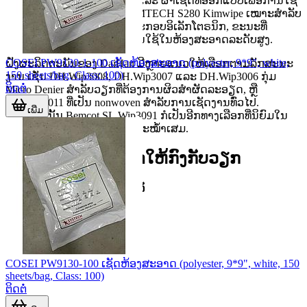
ລະດັບສູງ, ຜ້າເຊັດ nonwoven ແລະ ຜ້າເຊັດທີ່ອອກແບບເພື່ອການໃຊ້
ງານສະເພາະ. ຕົວຢ່າງເຊັ່ນ KIMTECH S280 Kimwipe ເໝາະສໍາລັບ
ວຽກເຊັດອ່ອນລະມຸນໃນການປະກອບອິເລັກໂຕຣນິກ, ຂະນະທີ່
KIMTECH Y2.42131 ເນັ້ນການໃຊ້ໃນຫ້ອງສະອາດລະດັບສູງ.
COSEI PW9120-1-100 ເຊັດຫ້ອງສະອາດ (polyester, 9*9", white,
ຝັ່ງຜະລິດຕະພັນຂອງ DaiHan ມີຫຼາຍແນວໃຫ້ເລືອກຕາມລັກສະນະ
150 sheets/bag, Class: 100)
ງານ ເຊັ່ນ DH.Wip3008, DH.Wip3007 ແລະ DH.Wip3006 ກຸ່ມ
ຕິດຕໍ່
Micro Denier ສໍາລັບວຽກທີ່ຕ້ອງການຜິວສຳຜັດລະອຽດ, ຫຼື
DH.Wip3011 ທີ່ເປັນ nonwoven ສໍາລັບການເຊັດງານທົ່ວໄປ.
ເພີ່ມ
ນອກຈາກນັ້ນ Bemcot SL.Wip3091 ກໍເປັນອີກທາງເລືອກທີ່ນິຍົມໃນ
ງານທີ່ຕ້ອງການຄວາມສະອາດສະໝໍ້າເສມ.
ເລືອກຜ້າເຊັດແນວໃດໃຫ້ກົງກັບວຽກ
ເກນພື້ນຖານທີ່ຄວນເບິ່ງກ່ອນຄື
ລັ
COSEI PW9130-100 ເຊັດຫ້ອງສະອາດ (polyester, 9*9", white, 150
sheets/bag, Class: 100)
ຕິດຕໍ່