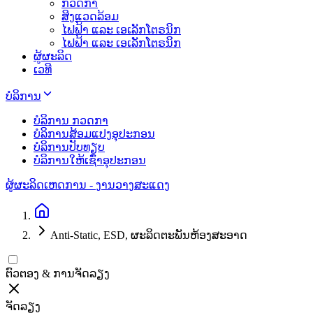
ກວດກາ
ສິງແວດລ້ອມ
ໄຟຟ້າ ແລະ ເອເລັກໂຕຣນິກ
ໄຟຟ້າ ແລະ ເອເລັກໂຕຣນິກ
ຜູ້ຜະລິດ
ເວທີ
ບໍລິການ
ບໍລິການ ກວດກາ
ບໍລິການສ້ອມແປງອຸປະກອນ
ບໍລິການປັບທຽບ
ບໍລິການໃຫ້ເຊົ່າອຸປະກອນ
ຜູ້ຜະລິດ
ເຫດການ - ງານວາງສະແດງ
Anti-Static, ESD, ຜະລິດຕະພັນຫ້ອງສະອາດ
ຕົວຕອງ & ການຈັດລຽງ
ຈັດລຽງ