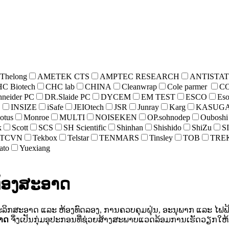
 Thelong
AMETEK CTS
AMPTEC RESEARCH
ANTISTAT
C Biotech
CHC lab
CHINA
Cleanwrap
Cole parmer
CO
hneider PC
DR.Slaide PC
DYCEM
EM TEST
ESCO
Es
g
INSIZE
iSafe
JEIOtech
JSR
Junray
Karg
KASUG
otus
Monroe
MULTI
NOISEKEN
OP.sohnodep
Ouboshi
k
Scott
SCS
SH Scientific
Shinhan
Shishido
ShiZu
S
TCVN
Tekbox
Telstar
TENMARS
Tinsley
TOB
TRE
ato
Yuexiang
ຫ້ອງສະອາດ
ກສະອາດ ແລະ ຫ້ອງທົດລອງ, ການຄວບຄຸມຝຸ່ນ, ອະນຸພາກ ແລະ ໄຟຟ້າສ
ອາດ
ຈຶ່ງເປັນກຸ່ມອຸປະກອນທີ່ຊ່ວຍສ້າງສະພາບແວດລ້ອມການເຮັດວຽກໃຫ້