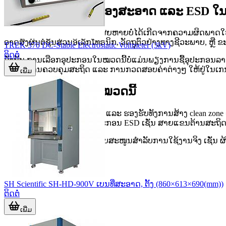
ບົດບາດຂອງລະບົບຫ້ອງສະອາດ ແລະ ESD ໃ
ໃນຫຼາຍອຸດສາຫະກໍາ, ຄວາມເສຍຫາຍບໍ່ໄດ້ເກີດຈາກຄວາມຜິດພາດໃຫຍ່ເທ
ອາດສົ່ງຜົນຕໍ່ຊິ້ນສ່ວນອິເລັກໂທຣນິກ, ວັດຖຸຕົວຢ່າງທາງຊີວະພາບ, ຫຼື
TREK 370 DC-Stable Electrostatic Voltmeter (3kV)
ຕິດຕໍ່
ດັ່ງນັ້ນ ການເລືອກອຸປະກອນໃນໝວດນີ້ບໍ່ແມ່ນພຽງການຊື້ອຸປະກອນລາ
ເປື້ອນ, ການຄວບຄຸມສະຖິດ ແລະ ການກວດສອບຄ່າຕ່າງໆ ໃຫ້ຢູ່ໃນເກນທ
ເພີ່ມ
ກຸ່ມອຸປະກອນຫຼັກໃນໝວດນີ້
ໝວດສິນຄ້ານີ້ມີຂອບເຂດກວ້າງ ແລະ ຮອງຮັບທັງການສ້າງ clean zone
ເຄື່ອງກອງອາກາດ, ພ້ອມທັງອຸປະກອນ ESD ເຊັ່ນ ສາຍແຂນຕ້ານສະຖິດ, m
ນອກຈາກນັ້ນ ຍັງມີສິນຄ້າສະໜັບສະໜູນສຳລັບການໃຊ້ງານຈິງ ເຊັ່ນ ຜ້
ສິນຄ້າຄົບລະບ
SH Scientific SH-HD-900V ເບນທີ່ສະອາດ, ຕັ້ງ (860×613×690(mm))
ຕິດຕໍ່
ເພີ່ມ