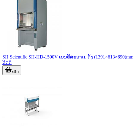
SH Scientific SH-HD-1500V ເບນທີ່ສະອາດ, ຕັ້ງ (1391×613×690(mm
ຕິດຕໍ່
ເພີ່ມ