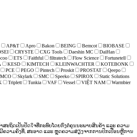
AP&T
Apro
Bakon
BEING
Bemcot
BIOBASE
SEI
CRYSTE
CXG Tools
Daeshin MC
DaiHan
ocoo
ETS
Faithful
filtratech
Flow Science
Fortunetell
A
KESD
KIMTECH
KLEINWACHTER
KOTEBONK
PCE
PEGO
Pintech
Proskit
PROSTAT
Qeepo
IMCO
Skylark
SMC
Speeko
SPIROX
Static Solutions
K
Triplett
Tunkia
VAF
Vessel
VIỆT NAM
Warmbier
ະຖິດເປັນປັດໃຈທີ່ກະທົບໂດຍກົງຕໍ່ຄຸນນະພາບສິນຄ້າ ແລະ ຄວາມ
ມີຄວາມຄົງທີ່, ສະອາດ ແລະ ຫຼຸດຄວາມສ່ຽງຈາກການປົກເປື້ອນຫຼືການ