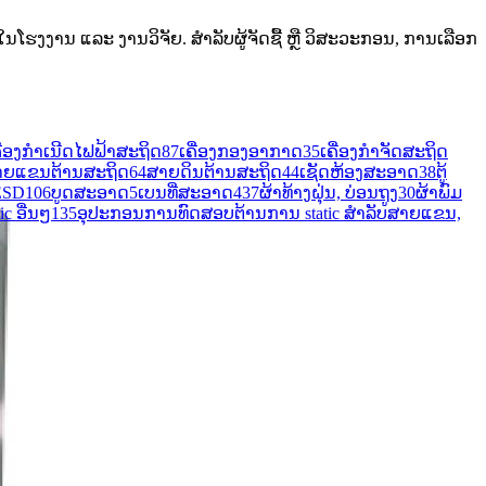
ໂຮງງານ ແລະ ງານວິຈັຍ. ສຳລັບຜູ້ຈັດຊື້ ຫຼື ວິສະວະກອນ, ການເລືອກ
ງກໍາເນີດໄຟຟ້າສະຖິດ
87
ເຄື່ອງກອງອາກາດ
35
ເຄື່ອງກໍາຈັດສະຖິດ
າຍແຂນຕ້ານສະຖິດ
64
ສາຍດິນຕ້ານສະຖິດ
44
ເຊັດຫ້ອງສະອາດ
38
ຕູ້
ESD
106
ບູດສະອາດ
5
ເບນທີ່ສະອາດ
437
ຜ້າທ້າງຝຸ່ນ, ບ່ອນຖູງ
30
ຜ້າພົມ
c ອື່ນໆ​
135
ອຸປະກອນການທົດສອບຕ້ານການ static ສໍາລັບສາຍແຂນ,