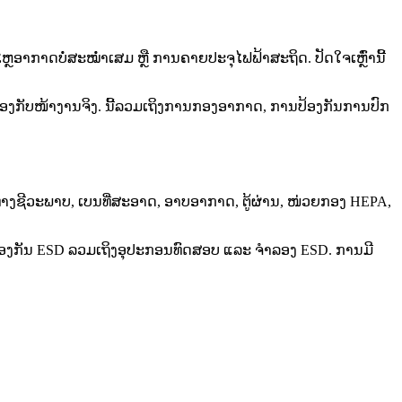
າກາດບໍ່ສະໝ່ຳເສມ ຫຼື ການຄາຍປະຈຸໄຟຟ້າສະຖິດ. ປັດໃຈເຫຼົ່ານີ້
ອງກັບໜ້າງານຈິງ. ນີ້ລວມເຖິງການກອງອາກາດ, ການປ້ອງກັນການປົກ
ທາງຊີວະພາບ, ເບນທີ່ສະອາດ, ອາບອາກາດ, ຕູ້ຜ່ານ, ໜ່ວຍກອງ HEPA,
່ອງປ້ອງກັນ ESD ລວມເຖິງອຸປະກອນທົດສອບ ແລະ ຈຳລອງ ESD. ການມີ