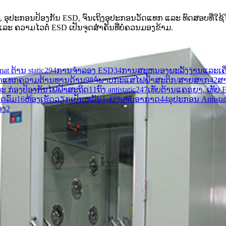
 ອຸປະກອນປ້ອງກັນ ESD, ຈົນເຖິງອຸປະກອນວັດແທກ ແລະ ທົດສອບທີ່ໃຊ້ໃນ
 ຄວາມໄວຕໍ່ ESD ເປັນຈຸດສຳຄັນທີ່ບໍ່ຄວນມອງຂ້າມ.
mat ຕ້ານ static
294
ການຈຳລອງ ESD
34
ການສະຫນອງພະລັງງານແລະເຄື່ອ
ວັດແທກຄວາມຕ້ານທານດ້ານ
98
ຈໍພາບກະແສໄຟຟ້າສະຕິກ/ສາຍສາກ
42
ສ
ະ ກ່ອງປ້ອງກັນໄຟຟ້າສະຖິດ
11
ຖົງ antistatic
247
ເທັບຕ້ານແຄຣຍາ, ເທັບ 
ດລົມ
16
ຫ້ອງເຮັດວຽກເປັນຫມັນ
1,423
ອາບອາກາດ
44
ອຸ​ປະ​ກອນ Antistati
ອງ
2