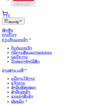
ພາສາລາວ
(
lo
)
0
ໝວດໝູ່
ໜ້າຫຼັກ
ການບັນຈຸ
ກ່ຽວກັບພວກເຮົາ
ຕິດຕໍ່ພວກເຮົາ
ບໍລິການສ້ອມແປງອຸປະກອນ
ພະນັກງານ
ວັດທະນາທຳບໍລິສັດ
ຂ່າວສານ-ເວທີ
ຄູມືການໃຊ້ງານ
ແຈ້ງການ
ສຳລັບຜູ້ສະໜອງ
ສຳລັບລູກຄ້າ
ແນະນຳສິນຄ້າ
ຜູ້ຜະລິດ