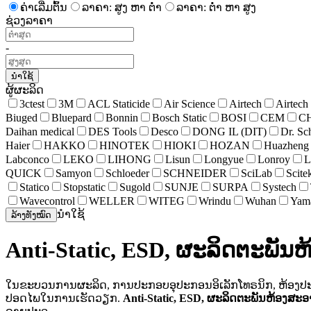
ຄ່າເລີ່ມຕົ້ນ
ລາຄາ: ສູງ ຫາ ຕໍ່າ
ລາຄາ: ຕໍ່າ ຫາ ສູງ
ຊ່ວງລາຄາ
-
ນຳໃຊ້
ຜູ້ຜະລິດ
3ctest
3M
ACL Staticide
Air Science
Airtech
Airtech
Biuged
Bluepard
Bonnin
Bosch Static
BOSI
CEM
CH
Daihan medical
DES Tools
Desco
DONG IL (DIT)
Dr. Sc
Haier
HAKKO
HINOTEK
HIOKI
HOZAN
Huazhen
Labconco
LEKO
LIHONG
Lisun
Longyue
Lonroy
L
QUICK
Samyon
Schloeder
SCHNEIDER
SciLab
Scite
Statico
Stopstatic
Sugold
SUNJE
SURPA
Systech
Wavecontrol
WELLER
WITEG
Wrindu
Wuhan
Yam
ນຳໃຊ້
ລ້າງທັງໝົດ
Anti-Static, ESD, ຜະລິດຕະພັນ
ໃນຂະບວນການຜະລິດ, ການປະກອບອຸປະກອນອິເລັກໂທຣນິກ, ຫ້ອງປະລິ
ປອດໄພໃນການເຮັດວຽກ.
Anti-Static, ESD, ຜະລິດຕະພັນຫ້ອງສະ