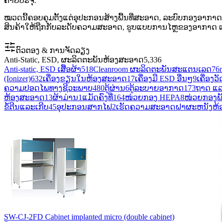
ຄາຍປະຈຸ.
ໝວດນີ້ຄອບຄຸມຕັ້ງແຕ່ອຸປະກອນສ້າງພື້ນທີ່ສະອາດ, ລະບົບກອງອາກາດ,
ສິນຄ້າໃຫ້ຖືກກັບລະດັບຄວາມສະອາດ, ຮູບແບບການໄຫຼຂອງອາກາດ ແລະ
ຕົວຕອງ & ການຈັດລຽງ
Anti-Static, ESD, ຜະລິດຕະພັນຫ້ອງສະອາດ
5,336
Anti-static, ESD ເສື້ອຜ້າ
518
Cleanroom ຜະລິດຕະພັນສະແຕນເລດ
76
(Ionizer)
632
ເຄື່ອງຂຽນໃນຫ້ອງສະອາດ
17
ເຄື່ອງມື ESD ອື່ນໆ
9
ເຄື່ອງ
ຄວາມປອດໄພທາງຊີວະພາບ
480
ຕູ້ຜ່ານ
6
ຕູ້ລະບາຍອາກາດ
173
ຖາດ ແລ
ຫ້ອງສະອາດ
13
ຜ້າມ່ານ
1
ແມັດຄົງທີ່
164
ໜ່ວຍກອງ HEPA
8
ໜ່ວຍກອງພັ
ຂໍ້ຕີນແລະເກີບ
45
ອຸປະກອນສາກໄຟ
2
ເຮັດຄວາມສະອາດຝາຜະຫນັງຫ້
SW-CJ-2FD Cabinet implanted micro (double cabinet)