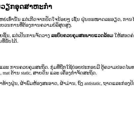
ນວຽກອຸດສາຫະກໍາ
ົ່ານັ້ນ ແຕ່ເກີດຈາກປັດໃຈນ້ອຍໆ ເຊັ່ນ ຝຸ່ນຂະໜາດລະອຽດ, ການໄຫຼອ
 ຂະບວນການທີ່ຕ້ອງການຄວາມບໍລິສຸດສູງ.
ຍຊິ້ນ, ແຕ່ເປັນການຈັດວາງ
ລະບົບຄວບຄຸມສະພາບແວດລ້ອມ
ໃຫ້ສອດຄ່
ີ່ຮັບໄດ້.
 ແລະ ການຄວບຄຸມສະຖິດ. ກຸ່ມທີ່ຖືກໃຊ້ບ່ອຍປະກອບມີ ຕູ້ຄວາມປອດໄພ
at ຕ້ານ static, ສາຍດິນ ແລະ ເຄື່ອງກໍາຈັດສະຖິດ.
າທ້າງຝຸ່ນ, ຜ້າພົມຫ້ອງສະອາດ, ຜ້າມ່ານ, ຖົງ antistatic, ຖາດແລະກ