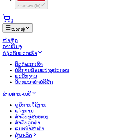
ພາສາລາວ
(
lo
)
0
ໝວດໝູ່
ໜ້າຫຼັກ
ການບັນຈຸ
ກ່ຽວກັບພວກເຮົາ
ຕິດຕໍ່ພວກເຮົາ
ບໍລິການສ້ອມແປງອຸປະກອນ
ພະນັກງານ
ວັດທະນາທຳບໍລິສັດ
ຂ່າວສານ-ເວທີ
ຄູມືການໃຊ້ງານ
ແຈ້ງການ
ສຳລັບຜູ້ສະໜອງ
ສຳລັບລູກຄ້າ
ແນະນຳສິນຄ້າ
ຜູ້ຜະລິດ