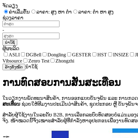
ຈັດລຽງ
ຄ່າເລີ່ມຕົ້ນ
ລາຄາ: ສູງ ຫາ ຕໍ່າ
ລາຄາ: ຕໍ່າ ຫາ ສູງ
ຊ່ວງລາຄາ
-
ນຳໃຊ້
ຜູ້ຜະລິດ
ASLI
DGBell
Dongling
GESTER
HST
INSIZE
J
Vibsource
Zenro Test
Zhongzhi
ນຳໃຊ້
ລ້າງທັງໝົດ
ການທົດສອບການສັ່ນສະເທືອນ
ໃນວຽກງານພັດທະນາສິນຄ້າ, ການອອກແບບບັນຈຸພັນ ແລະ ການກວດສອບ
ສະເທືອນ
ຊ່ວຍໃຫ້ທີມງານປະເມີນວ່າສິນຄ້າ, ຊຸດປະກອບ ຫຼື ບັນຈຸພັນ
ສຳລັບຜູ້ໃຊ້ງານໃນລະດັບ B2B, ການເລືອກລະບົບທົດສອບບໍ່ແມ່ນມອງແ
ຈິງ. ໜ້າໝວດນີ້ຈຶ່ງເໝາະສຳລັບຜູ້ທີ່ກຳລັງຫາອຸປະກອນເພື່ອງານທ