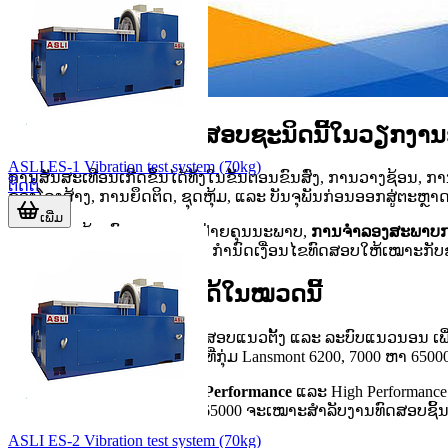
ບົດບາດຂອງການທົດສອບຊະນິດນີ້ໃນວຽກງາ
ASLI ES-1 Vibration test system (70kg)
ການສັ່ນສະເທືອນເກີດຂຶ້ນໄດ້ທັງໃນຂັ້ນຕອນຂົນສົ່ງ, ການວາງຊ້ອນ, ກ
ຕິດຕໍ່
ຂອງໂຄງສ້າງ, ການຍຶດຕິດ, ຊຸດຫຸ້ມ, ແລະ ບັນຈຸພັນກ່ອນອອກສູ່ຕະຫຼາດ
ເພີ່ມ
ໃນມຸມຂອງຫ້ອງທົດລອງ ແລະ ຝ່າຍຄຸນນະພາບ,
ການຈຳລອງສະພາບກາ
ເລືອກວັດສະດຸກັນກະແທກ ແລະ ກຳນົດເງື່ອນໄຂທົດສອບໃຫ້ເໝາະກັບຊ
ຮູບແບບລະບົບທີ່ພົບໄດ້ໃນໝວດນີ້
ໃນໝວດນີ້ຈະເຫັນທັງລະບົບທົດສອບແນວຕັ້ງ ແລະ ລະບົບແນວນອນ ເພື່ອຮອ
ເຄື່ອນໄຫວດ້ານຂ້າງ, ໃນຂະນະທີ່ກຸ່ມ Lansmont 6200, 7000 ຫາ 6
ບາງຮຸ່ນມີທາງເລືອກ
Standard Performance
ແລະ High Performance 
Lansmont 28000, 56000 ແລະ 65000 ຈະເໝາະສຳລັບງານທົດສອບຊິ້ນງາ
ASLI ES-2 Vibration test system (70kg)