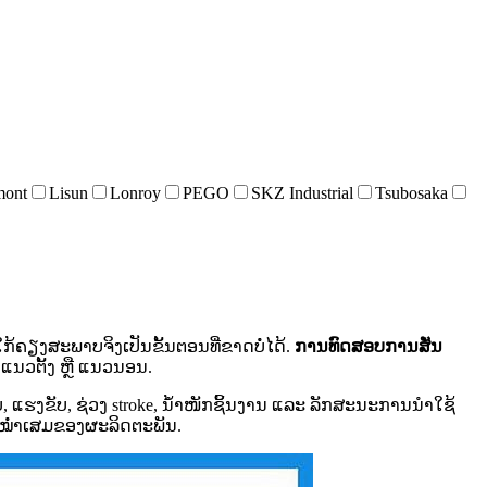
mont
Lisun
Lonroy
PEGO
SKZ Industrial
Tsubosaka
ຽງສະພາບຈິງເປັນຂັ້ນຕອນທີ່ຂາດບໍ່ໄດ້.
ການທົດສອບການສັ່ນ
ນແນວຕັ້ງ ຫຼື ແນວນອນ.
, ແຮງຂັບ, ຊ່ວງ stroke, ນ້ຳໜັກຊິ້ນງານ ແລະ ລັກສະນະການນຳໃຊ້
ສະໝ່ຳເສມຂອງຜະລິດຕະພັນ.