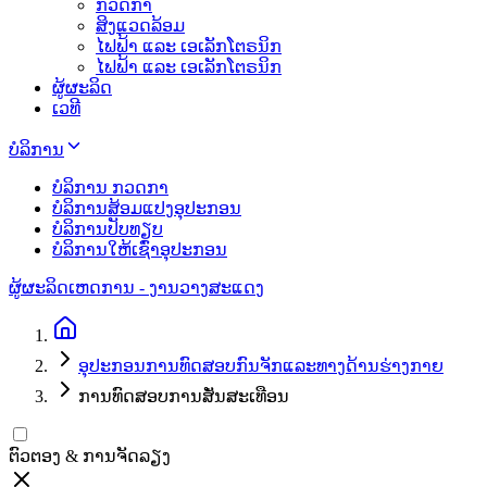
ກວດກາ
ສິງແວດລ້ອມ
ໄຟຟ້າ ແລະ ເອເລັກໂຕຣນິກ
ໄຟຟ້າ ແລະ ເອເລັກໂຕຣນິກ
ຜູ້ຜະລິດ
ເວທີ
ບໍລິການ
ບໍລິການ ກວດກາ
ບໍລິການສ້ອມແປງອຸປະກອນ
ບໍລິການປັບທຽບ
ບໍລິການໃຫ້ເຊົ່າອຸປະກອນ
ຜູ້ຜະລິດ
ເຫດການ - ງານວາງສະແດງ
ອຸປະກອນການທົດສອບກົນຈັກແລະທາງດ້ານຮ່າງກາຍ
ການທົດສອບການສັ່ນສະເທືອນ
ຕົວຕອງ & ການຈັດລຽງ