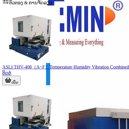
ຕົວຕອງ & ການຈັດລຽງ
ASLI THV-408（A~F）Temperature Humidity Vibration Combined 
ຕິດຕໍ່
ເພີ່ມ