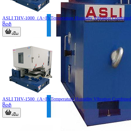
ASLI THV-1000（A~F) Temperature Humidity Vibration Combined
ຕິດຕໍ່
ເພີ່ມ
ASLI THV-1500（A~F) Temperature Humidity Vibration Combined
ຕິດຕໍ່
ເພີ່ມ