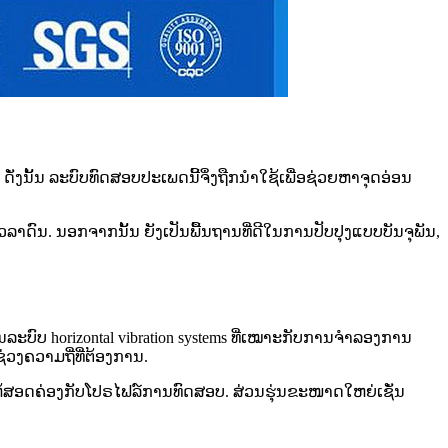
່ງນັ້ນ ລະບົບທົດສອບປະເພດນີ້ຈຶ່ງຖືກນຳໃຊ້ເພື່ອຊ່ວຍຫາຈຸດອ່ອນ
ດົນ. ນອກຈາກນັ້ນ ຍັງເປັນພື້ນຖານທີ່ດີໃນການປັບປຸງແບບບັນຈຸພັນ,
ລະບົບ horizontal vibration systems ທີ່ເໝາະກັບການຈຳລອງການ
ວງຄວາມຖີ່ທີ່ຕ້ອງການ.
ີ່ໃຫ້ສອດຄ່ອງກັບໂປຣໄຟລ໌ການທົດສອບ. ສ່ວນຮຸ່ນຂະໜາດໃຫຍ່ເຊັ່ນ