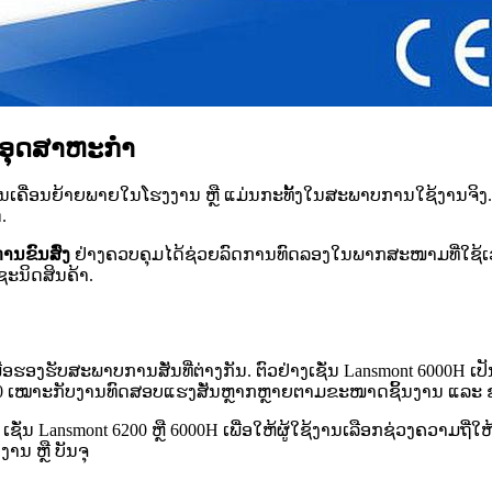
ນອຸດສາຫະກຳ
ານເຄື່ອນຍ້າຍພາຍໃນໂຮງງານ ຫຼື ແມ່ນກະທັ້ງໃນສະພາບການໃຊ້ງານຈິງ. ດັ
.
ນຂົນສົ່ງ
ຢ່າງຄວບຄຸມໄດ້ຊ່ວຍລົດການທົດລອງໃນພາກສະໜາມທີ່ໃຊ້ເວລາ
ະນິດສິນຄ້າ.
ງຮັບສະພາບການສັ່ນທີ່ຕ່າງກັນ. ຕົວຢ່າງເຊັ່ນ Lansmont 6000H ເປັນ
5000 ເໝາະກັບງານທົດສອບແຮງສັ່ນຫຼາກຫຼາຍຕາມຂະໜາດຊິ້ນງານ ແລະ ຊ່
ເຊັ່ນ Lansmont 6200 ຫຼື 6000H ເພື່ອໃຫ້ຜູ້ໃຊ້ງານເລືອກຊ່ວງຄວາມຖ
ນ ຫຼື ບັນຈຸ