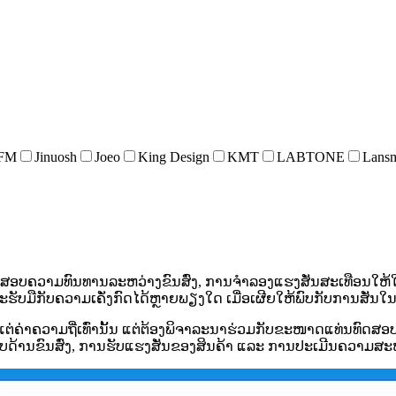
FM
Jinuosh
Joeo
King Design
KMT
LABTONE
Lans
ຄວາມທົນທານລະຫວ່າງຂົນສົ່ງ, ການຈຳລອງແຮງສັ່ນສະເທືອນໃຫ້ໃກ້ຄ
ຈະຮັບມືກັບຄວາມເຄັ່ງກົດໄດ້ຫຼາຍພຽງໃດ ເມື່ອເຜີຍໃຫ້ພົບກັບການສັ່ນໃ
ຕ່ຄ່າຄວາມຖີ່ເທົ່ານັ້ນ ແຕ່ຕ້ອງພິຈາລະນາຮ່ວມກັບຂະໜາດແທ່ນທົດສອບ
ົດສອບດ້ານຂົນສົ່ງ, ການຮັບແຮງສັ່ນຂອງສິນຄ້າ ແລະ ການປະເມີນຄວາມ