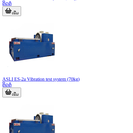
ຕິດຕໍ່
ເພີ່ມ
ASLI ES-2a Vibration test system (70kg)
ຕິດຕໍ່
ເພີ່ມ