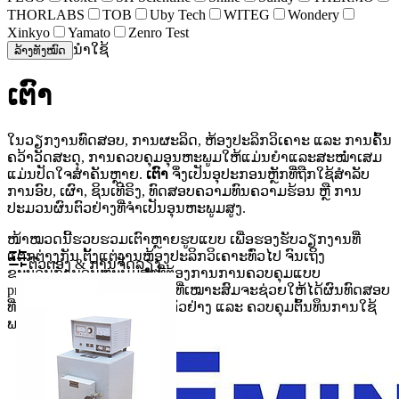
THORLABS
TOB
Uby Tech
WITEG
Wondery
Xinkyo
Yamato
Zenro Test
ນຳໃຊ້
ລ້າງທັງໝົດ
ເຕົາ
ໃນວຽກງານທົດສອບ, ການຜະລິດ, ຫ້ອງປະລິກວິເຄາະ ແລະ ການຄົ້ນ
ຄວ້າວັດສະດຸ, ການຄວບຄຸມອຸນຫະພູມໃຫ້ແມ່ນຍຳແລະສະໝ່ຳເສມ
ແມ່ນປັດໃຈສຳຄັນຫຼາຍ.
ເຕົາ
ຈຶ່ງເປັນອຸປະກອນຫຼັກທີ່ຖືກໃຊ້ສຳລັບ
ການອົບ, ເຜົາ, ຊິນເທີຣິງ, ທົດສອບຄວາມທົນຄວາມຮ້ອນ ຫຼື ການ
ປະມວນຜົນຕົວຢ່າງທີ່ຈຳເປັນອຸນຫະພູມສູງ.
ໜ້າໝວດນີ້ຮວບຮວມເຕົາຫຼາຍຮູບແບບ ເພື່ອຮອງຮັບວຽກງານທີ່
ແຕກຕ່າງກັນ ຕັ້ງແຕ່ງານຫ້ອງປະລິກວິເຄາະທົ່ວໄປ ຈົນເຖິງ
ຕົວຕອງ & ການຈັດລຽງ
ຂະບວນການອຸນຫະພູມສູງທີ່ຕ້ອງການການຄວບຄຸມແບບ
programmable. ການເລືອກຮຸ່ນທີ່ເໝາະສົມຈະຊ່ວຍໃຫ້ໄດ້ຜົນທົດສອບ
ທີ່ໜ້າເຊື່ອຖື, ລົດຄວາມສ່ຽງຕໍ່ຕົວຢ່າງ ແລະ ຄວບຄຸມຕົ້ນທຶນການໃຊ້
ພະລັງງານໄດ້ດີຂຶ້ນ.