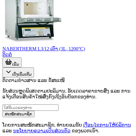
NABERTHERM L3/12 ເຕົາ (3L, 1200°C)
ຕິດຕໍ່
ເພີ່ມ
ເບິ່ງເພີ່ມເຕີມ
ຕິດຕາມຂ່າວສານ ແລະ ຂໍ້ສະເໜີ
ຮັບສ່ວນຫຼຸດພິເສດຕາມປະລິມານ, ອັບເດດລາຄາຂາຍສົ່ງ ແລະ ການ
ແຈ້ງເຕືອນສິນຄ້າໃໝ່ສົ່ງກົງເຖິງອິນບັອກຂອງທ່ານ.
ສະໝັກສະມາຊິກ
ໂດຍການສະໝັກສະມາຊິກ, ທ່ານຍອມຮັບ
ເງື່ອນໄຂການໃຫ້ບໍລິການ
ແລະ
ນະໂຍບາຍຄວາມເປັນສ່ວນຕົວ
ຂອງພວກເຮົາ.