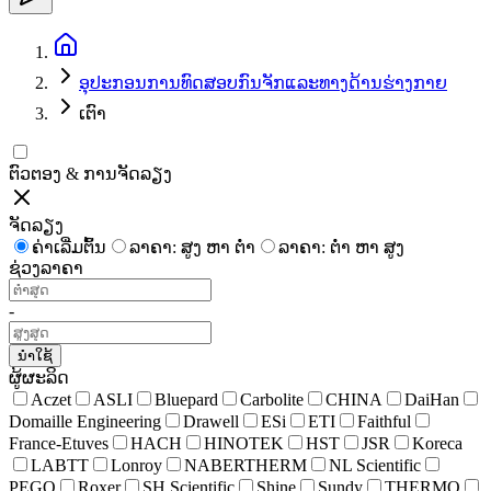
ອຸປະກອນການທົດສອບກົນຈັກແລະທາງດ້ານຮ່າງກາຍ
ເຕົາ
ຕົວຕອງ & ການຈັດລຽງ
ຈັດລຽງ
ຄ່າເລີ່ມຕົ້ນ
ລາຄາ: ສູງ ຫາ ຕໍ່າ
ລາຄາ: ຕໍ່າ ຫາ ສູງ
ຊ່ວງລາຄາ
-
ນຳໃຊ້
ຜູ້ຜະລິດ
Aczet
ASLI
Bluepard
Carbolite
CHINA
DaiHan
Domaille Engineering
Drawell
ESi
ETI
Faithful
France-Etuves
HACH
HINOTEK
HST
JSR
Koreca
LABTT
Lonroy
NABERTHERM
NL Scientific
PEGO
Roxer
SH Scientific
Shine
Sundy
THERMO