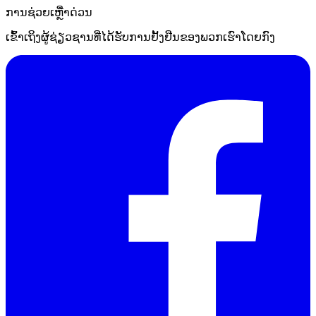
ການຊ່ວຍເຫຼືໍາດ່ວນ
ເຂົ້າເຖິງຜູ້ຊ່ຽວຊານທີ່ໄດ້ຮັບການຢັ້ງຢືນຂອງພວກເຮົາໂດຍກົງ