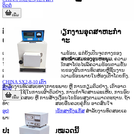
ຕິດຕໍ່
ເພີ່ມ
ບົດບາດຂອງເຕົາໃນວຽກງານອຸດສາຫະກຳ
ແລະຫ້ອງປະລິກວິເຄາະ
ເຕົາບໍ່ໄດ້ມີໜ້າທີ່ພຽງແຕ່ໃຫ້ຄວາມຮ້ອນ, ແຕ່ຍັງເປັນຈຸດກາງຂອງ
ຂະບວນການທີ່ຕ້ອງການ
ຄວາມສະໝ່ຳເສມຂອງອຸນຫະພູມ
, ຄວາມ
ໄວໃນການອຸ່ນຮ້ອນ ແລະ ການຮັກສາໂປຣໄຟລ໌ຄວາມຮ້ອນຕາມຂັ້ນ
ຕອນ. ໃນຫຼາຍກໍລະນີ ຄຸນນະພາບຂອງຜົນການທົດສອບຫຼືຊິ້ນງານ
ສຳເລັດຈະຂຶ້ນກັບການກະຈາຍຄວາມຮ້ອນພາຍໃນຫ້ອງເຕົາໂດຍກົງ.
CHINA SX2-8-10 ເຕົາ
ສຳລັບງານທົດສອບທາງກາຍະພາບ ຫຼື ການກຽມຕົວຢ່າງ, ເຕົາອາດ
ຕິດຕໍ່
ຖືກນຳໄປໃຊ້ໃນການເຜົາຕົວຢ່າງ, ການກຳຈັດສານລະເຫີຍ, ການອົບ
ເພີ່ມ
ຫຼັງການທົດສອບ ຫຼື ການສ້າງເງື່ອນໄຂຮ້ອນສູງຕາມມາດຕະຖານ. ຖ້າ
ທ່ານກຳລັງປະເມີນລະບົບທົດສອບອື່ນຄວບຄູ່ກັນ ອາດສົນໃຈ
ອຸປະກອນທົດສອບແລະບຳລຸງຮັກສາຖັງແກັສ
ສຳລັບງານທົດສອບເຉ
ພາະທາງ.
ປະເພດເຕົາທີ່ພົບໃນໝວດນີ້