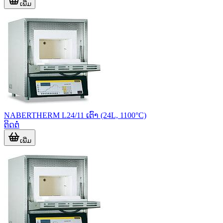
ເພີ່ມ
NABERTHERM L24/11 ເຕົາ (24L, 1100°C)
ຕິດຕໍ່
ເພີ່ມ