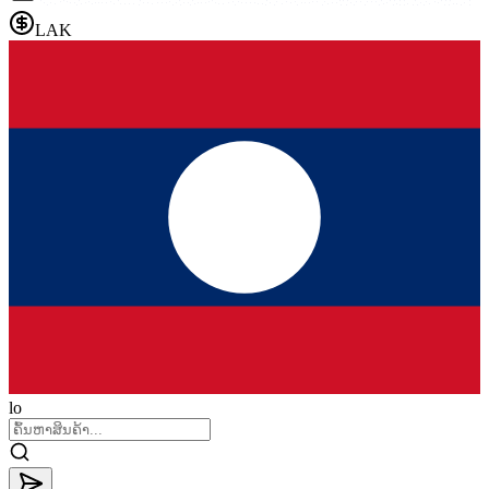
LAK
lo