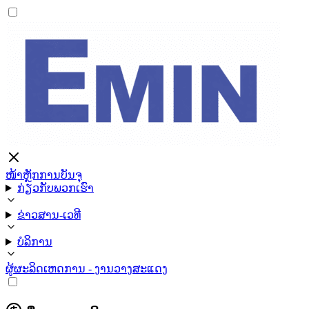
ໜ້າຫຼັກ
ການບັນຈຸ
ກ່ຽວກັບພວກເຮົາ
ຂ່າວສານ-ເວທີ
ບໍລິການ
ຜູ້ຜະລິດ
ເຫດການ - ງານວາງສະແດງ