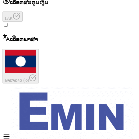
ເລືອກສະກຸນເງິນ
LAK
ເລືອກພາສາ
ພາສາລາວ
(
lo
)