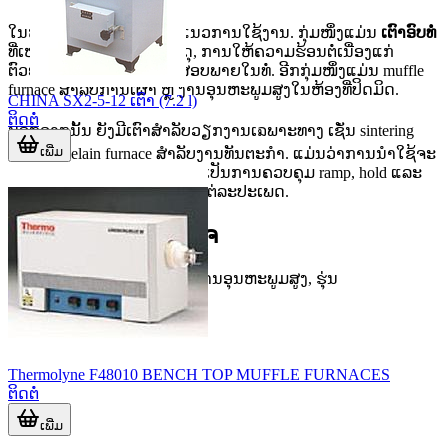
ໃນໝວດນີ້ພົບເຫັນໄດ້ຫຼາຍແນວການໃຊ້ງານ. ກຸ່ມໜຶ່ງແມ່ນ
ເຕົາອົບທໍ່
ທີ່ເໝາະກັບວຽກງານວັດສະດຸ, ການໃຫ້ຄວາມຮ້ອນຕໍ່ເນື່ອງແກ່
ຕົວຢ່າງຮູບແທ່ງ ຫຼື ການທົດສອບພາຍໃນທໍ່. ອີກກຸ່ມໜຶ່ງແມ່ນ muffle
furnace ສຳລັບການເຜົາ ຫຼື ງານອຸນຫະພູມສູງໃນຫ້ອງທີ່ປິດມິດ.
CHINA SX2-5-12 ເຕົາ (7.2 l)
ຕິດຕໍ່
ນອກຈາກນັ້ນ ຍັງມີເຕົາສຳລັບວຽກງານເຉພາະທາງ ເຊັ່ນ sintering
ເພີ່ມ
ແລະ porcelain furnace ສຳລັບງານທັນຕະກຳ. ແມ່ນວ່າການນຳໃຊ້ຈະ
ຕ່າງກັນ ແຕ່ຫົວໃຈສຳຄັນຍັງຄົງເປັນການຄວບຄຸມ ramp, hold ແລະ
cooling ໃຫ້ເໝາະກັບວັດສະດຸແຕ່ລະປະເພດ.
ຕົວຢ່າງຮຸ່ນທີ່ນ່າສົນໃຈ
ຫາກຕ້ອງການເຕົາອົບທໍ່ສຳລັບງານອຸນຫະພູມສູງ, ຮຸ່ນ
Thermolyne F48010 BENCH TOP MUFFLE FURNACES
ຕິດຕໍ່
ເພີ່ມ