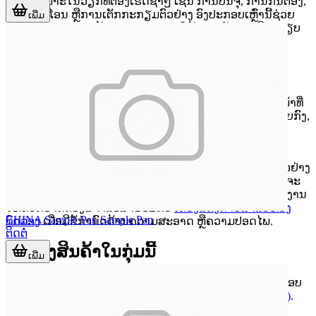
ໂດຍສະເພາະໃນວຽກທີ່ຕ້ອງເຮັດຊ້ຳໆ ເຊັ່ນ ການບັນຈຸ, ການກັ່ນຕອງ,
ການຖ່າຍໂອນ ຫຼືການເຕັກກະກຽມຕົວຢ່າງ ອົງປະກອບເຫຼົ່ານີ້ຊ່ວຍ
ເພີ່ມ
ຫຼຸດການສະດຸດຂອງຂັ້ນຕອນ ແລະຊ່ວຍໃຫ້ການເຮັດງານມີລະບຽບ
ຫຼາຍຂຶ້ນ.
ການນຳໃຊ້ທີ່ພົບໄດ້ໃນການກຽມຕົວຢ່າງ
ໃນສະພາບແວດລ້ອມຫ້ອງແລັບ ອຸປະກອນປະກອບອາດມີຫຼາຍໜ້າທີ່
ຕາມຂັ້ນຕອນທີ່ນຳໄປໃຊ້. ບາງລາຍການໃຊ້ສຳຜັດກັບຕົວຢ່າງໂດຍກົງ,
ບາງລາຍການຊ່ວຍໃນການຂົນຍ້າຍ, ຈັດລຽງ ຫຼືປົກປ້ອງການປົນ
ເປື້ອນ.
ຫາກການເຮັດງານເນັ້ນການ homogenization ຫຼືການຈັດການຕົວຢ່າງ
ແບບກັ່ນຕອງ ການເລືອກອຸປະກອນທີ່ຮອງຮັບຂັ້ນຕອນນັ້ນໂດຍກົງຈະ
ຊ່ວຍໃຫ້ວຽກງ່າຍຂຶ້ນ. ໃນບາງກໍລະນີ ການຈັດສະພາບການເຮັດງານ
ໃຫ້ຄົບກໍອາດຕ້ອງພິຈາລະນາຮ່ວມກັບ
ເຄື່ອງແຕ່ງກາຍສຳລັບຫ້ອງ
CHINA Sample Pan Sample Pan
ທົດລອງ
ເມື່ອມີຂໍ້ກຳນົດດ້ານຄວາມສະອາດ ຫຼືຄວາມປອດໄພ.
ຕິດຕໍ່
ຕົວຢ່າງສິນຄ້າໃນກຸ່ມນີ້
ເພີ່ມ
ຫນຶ່ງໃນລາຍການທີ່ສະທ້ອນໃຫ້ເຫັນບົດບາດຂອງອຸປະກອນປະກອບ
ໄດ້ຊັດເຈນ ຄື
Interscience BagFilter P ຖົງກອງກັບດ້ານ (400 mL)
.
ຜະລິດຕະພັນປະເພດນີ້ເໝາະກັບຂັ້ນຕອນການກຽມຕົວຢ່າງທີ່