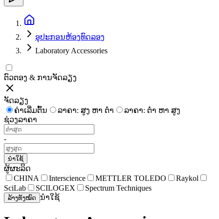
ອຸປະກອນຫ້ອງທົດລອງ
Laboratory Accessories
ຕົວຕອງ & ການຈັດລຽງ
ຈັດລຽງ
ຄ່າເລີ່ມຕົ້ນ
ລາຄາ: ສູງ ຫາ ຕໍ່າ
ລາຄາ: ຕໍ່າ ຫາ ສູງ
ຊ່ວງລາຄາ
-
ນຳໃຊ້
ຜູ້ຜະລິດ
CHINA
Interscience
METTLER TOLEDO
Raykol
SciLab
SCILOGEX
Spectrum Techniques
ນຳໃຊ້
ລ້າງທັງໝົດ