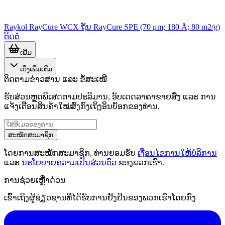
Raykol RayCure WCX ຖັນ RayCure SPE (70 μm; 180 Å; 80 m2/g)
ຕິດຕໍ່
ເພີ່ມ
ເບິ່ງເພີ່ມເຕີມ
ຕິດຕາມຂ່າວສານ ແລະ ຂໍ້ສະເໜີ
ຮັບສ່ວນຫຼຸດພິເສດຕາມປະລິມານ, ອັບເດດລາຄາຂາຍສົ່ງ ແລະ ການ
ແຈ້ງເຕືອນສິນຄ້າໃໝ່ສົ່ງກົງເຖິງອິນບັອກຂອງທ່ານ.
ສະໝັກສະມາຊິກ
ໂດຍການສະໝັກສະມາຊິກ, ທ່ານຍອມຮັບ
ເງື່ອນໄຂການໃຫ້ບໍລິການ
ແລະ
ນະໂຍບາຍຄວາມເປັນສ່ວນຕົວ
ຂອງພວກເຮົາ.
ການຊ່ວຍເຫຼືໍາດ່ວນ
ເຂົ້າເຖິງຜູ້ຊ່ຽວຊານທີ່ໄດ້ຮັບການຢັ້ງຢືນຂອງພວກເຮົາໂດຍກົງ