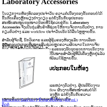
Laboratory Accessories
ໃນວຽກງານຫ້ອງທົດລອງປະຈຳວັນ ຄວາມຕໍ່ເນື່ອງຂອງຂັ້ນຕອນບໍ່ໄດ້
ຂຶ້ນກັບເຄື່ອງຫຼັກພຽງຢ່າງດຽວ ແຕ່ຍັງຂຶ້ນກັບອຸປະກອນ
ສະໜັບສະໜູນຂະໜາດນ້ອຍທີ່ໃຊ້ຄວບຄູ່ກັນ.
Laboratory
Accessories
ຈຶ່ງເປັນກຸ່ມສິນຄ້າທີ່ຊ່ວຍໃຫ້ການຈັດການຕົວຢ່າງ, ການ
ກຽມຕົວຢ່າງ ແລະ workflow ປະຈຳວັນເຮັດໄດ້ລື່ນໄຫຼຫຼາຍຂຶ້ນ.
ສຳລັບຜູ້ຈັດຊື້, ນັກວິເຄາະ ແລະຜູ້ຄຸ້ມຄອງຫ້ອງແລັບ ການເລືອກ
ອຸປະກອນປະກອບທີ່ເໝາະສົມຊ່ວຍຫຼຸດຄວາມຜິດພາດໃນການຈັບ
ຕົວຕອງ & ການຈັດລຽງ
ຕ້ອງ, ປັບໃຫ້ຂັ້ນຕອນສະອາດຂຶ້ນ ແລະຮອງຮັບຮູບແບບການເຮັດງານ
ຈິງໃນຫ້ອງທົດລອງ. ໜ້າດັດຊະນີນີ້ເໝາະສຳລັບຜູ້ທີ່ມີເຄື່ອງຫຼັກຢູ່ແລ້ວ
ແລະຕ້ອງການເຕີມເຕັມລະບົບໃຫ້ພ້ອມໃຊ້ຫຼາຍຂຶ້ນ.
ບົດບາດຂອງອຸປະກອນປະກອບໃນຫ້ອງ
ທົດລອງ
ອຸປະກອນກຸ່ມນີ້ມັກເປັນຈຸດເຊື່ອມລະຫວ່າງຕົວຢ່າງ, ຜູ້ປະຕິບັດງານ
ແລະເຄື່ອງມືຫຼັກ. ໃນຫຼາຍ workflow ຜົນງານທີ່ສະໝ່ຳເສມບໍ່ໄດ້
ມາຈາກສະເພາະສະເປັກຂອງເຄື່ອງຫຼັກ ແຕ່ຍັງຂຶ້ນກັບຄວາມ
ເໝາະສົມຂອງອຸປະກອນປະກອບທີ່ໃຊ້ຮ່ວມກັນ.
Interscience BagFilter P ຖົງກອງກັບດ້ານ (400 mL)
ຕິດຕໍ່