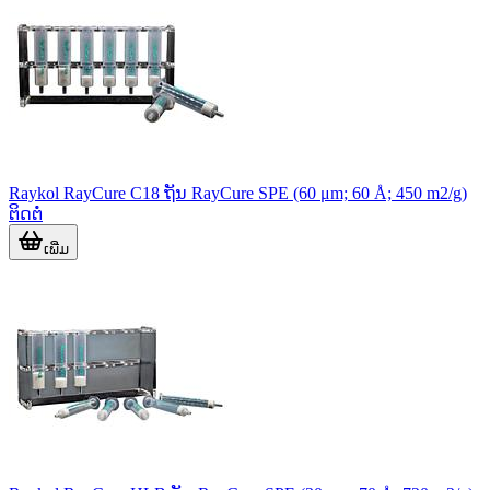
Raykol RayCure C18 ຖັນ RayCure SPE (60 μm; 60 Å; 450 m2/g)
ຕິດຕໍ່
ເພີ່ມ