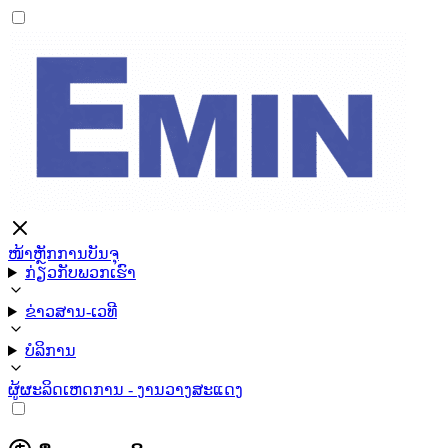
ໜ້າຫຼັກ
ການບັນຈຸ
ກ່ຽວກັບພວກເຮົາ
ຂ່າວສານ-ເວທີ
ບໍລິການ
ຜູ້ຜະລິດ
ເຫດການ - ງານວາງສະແດງ