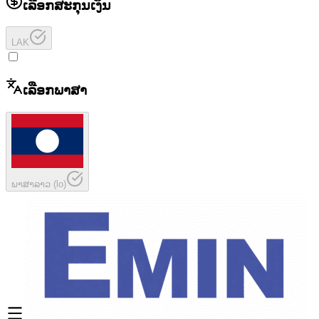
ເລືອກສະກຸນເງິນ
LAK
ເລືອກພາສາ
ພາສາລາວ
(
lo
)