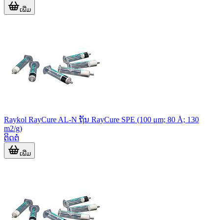
ເພີ່ມ
Raykol RayCure AL-N ຖັນ RayCure SPE (100 μm; 80 Å; 130
m2/g)
ຕິດຕໍ່
ເພີ່ມ