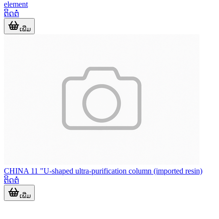
element
ຕິດຕໍ່
ເພີ່ມ
CHINA 11 "U-shaped ultra-purification column (imported resin)
ຕິດຕໍ່
ເພີ່ມ