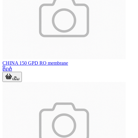
ຕ້ອງການຖົງກັ່ນຕອງ ແລະນຳໃຊ້ຄວບຄູ່ກັບ laboratory blender.
ຈາກຂໍ້ມູນທີ່ມີ ລາຍການນີ້ມີຮູບແບບກອງດ້ານຂ້າງ, ໂຄງສ
CHINA 150 GPD RO membrane
ຕິດຕໍ່
ເພີ່ມ