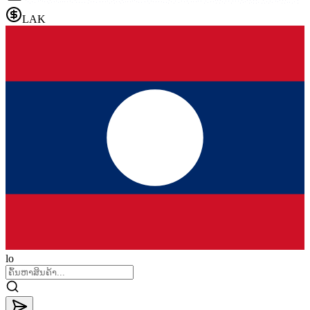
LAK
lo