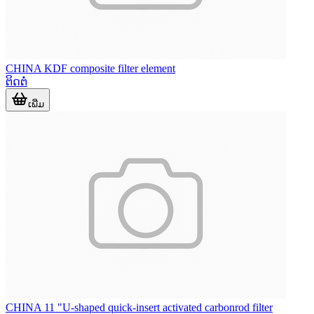
CHINA KDF composite filter element
ຕິດຕໍ່
ເພີ່ມ
CHINA 11 "U-shaped quick-insert activated carbonrod filter