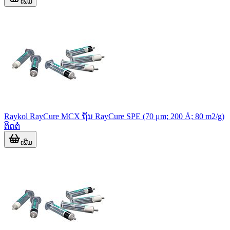
ເພີ່ມ
Raykol RayCure MCX ຖັນ RayCure SPE (70 μm; 200 Å; 80 m2/g)
ຕິດຕໍ່
ເພີ່ມ