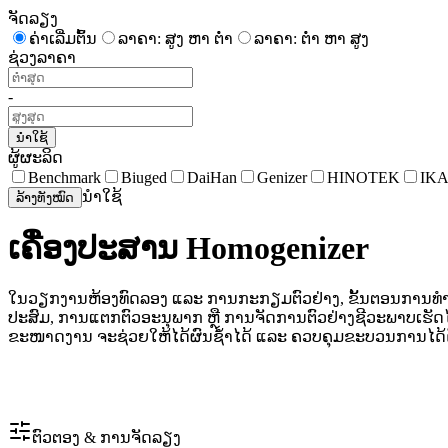
ຈັດລຽງ
ຄ່າເລີ່ມຕົ້ນ
ລາຄາ: ສູງ ຫາ ຕໍ່າ
ລາຄາ: ຕໍ່າ ຫາ ສູງ
ຊ່ວງລາຄາ
-
ນຳໃຊ້
ຜູ້ຜະລິດ
Benchmark
Biuged
DaiHan
Genizer
HINOTEK
IK
ນຳໃຊ້
ລ້າງທັງໝົດ
ເຄື່ອງປະສານ Homogenizer
ໃນວຽກງານຫ້ອງທົດລອງ ແລະ ການກະກຽມຕົວຢ່າງ, ຂັ້ນຕອນການທຳໃ
ປະສົມ, ການແຕກຕົວອະນຸພາກ ຫຼື ການຈັດການຕົວຢ່າງຊີວະພາບເຮັດໄດ
ຂະໜາດງານ ຈະຊ່ວຍໃຫ້ໄດ້ຜົນຊ້ຳໄດ້ ແລະ ຄວບຄຸມຂະບວນການໄດ້ດ
ຕົວຕອງ & ການຈັດລຽງ