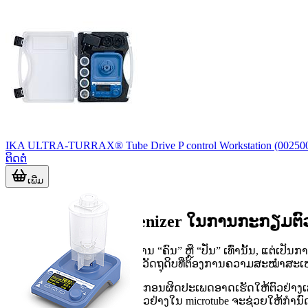
IKA ULTRA-TURRAX® Tube Drive P control Workstation (0025005
ຕິດຕໍ່
ເພີ່ມ
ບົດບາດຂອງ homogenizer ໃນການກະກຽມຕົວ
homogenizer ບໍ່ໄດ້ໃຊ້ພຽງແຕ່ການ “ຄົນ” ຫຼື “ປັ່ນ” ເທົ່ານັ້ນ, ແຕ່
ອາຫານ, ຢາ ແລະ ງານທົດສອບວັດຖຸດິບທີ່ຕ້ອງການຄວາມສະໝ່ຳສະເໝ
ໃນຫຼາຍກໍລະນີ, ການເລືອກອຸປະກອນຜິດປະເພດອາດເຮັດໃຫ້ຕົວຢ່າງເສຍຄ
ເຢື່ອ, suspension, emulsion ຫຼື ຕົວຢ່າງໃນ microtube ຈະຊ່ວຍໃຫ້ກຳນົດໄ