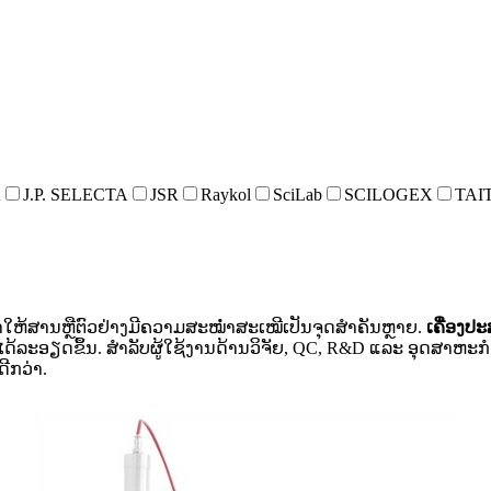
A
J.P. SELECTA
JSR
Raykol
SciLab
SCILOGEX
TAI
ຫ້ສານຫຼືຕົວຢ່າງມີຄວາມສະໝ່ຳສະເໝີເປັນຈຸດສຳຄັນຫຼາຍ.
ເຄື່ອງປ
້ລະອຽດຂຶ້ນ. ສຳລັບຜູ້ໃຊ້ງານດ້ານວິຈັຍ, QC, R&D ແລະ ອຸດສາຫະກຳ
ີກວ່າ.