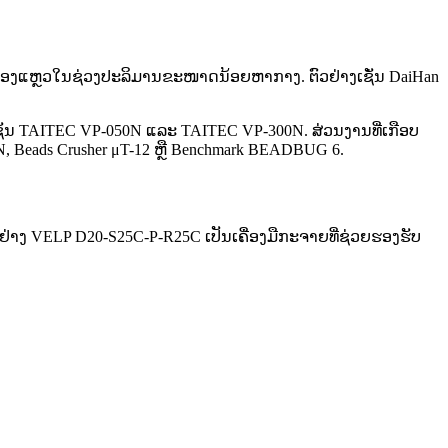
ແຫຼວໃນຊ່ວງປະລິມານຂະໜາດນ້ອຍຫາກາງ. ຕົວຢ່າງເຊັ່ນ DaiHan
 ເຊັ່ນ TAITEC VP-050N ແລະ TAITEC VP-300N. ສ່ວນງານທີ່ເກືອບ
01N, Beads Crusher μT-12 ຫຼື Benchmark BEADBUG 6.
ຕົວຢ່າງ VELP D20-S25C-P-R25C ເປັນເຄື່ອງມືກະຈາຍທີ່ຊ່ວຍຮອງຮັບ