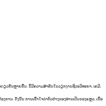
ນເນື້ອດຽວກັນຫຼາຍຂຶ້ນ. ນີ້ມີຄວາມສຳຄັນໃນວຽກງານຊີວະວິທະຍາ, ເຄມີ,
ານ. ດັ່ງນັ້ນ ການເຂົ້າໃຈວ່າຕົວຢ່າງຂອງທ່ານເປັນຂອງແຫຼວ, ເນື້ອ