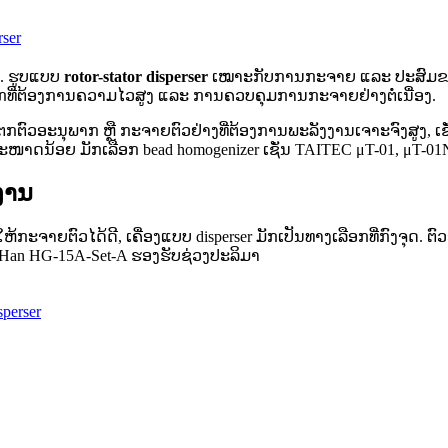
ser
. ຮູບແບບ
rotor-stator disperser
ເໝາະກັບການກະຈາຍ ແລະ ປະສົມຂອງ
ກທີ່ຕ້ອງການຄວາມໄວສູງ ແລະ ການຄວບຄຸມການກະຈາຍຢ່າງຕໍ່ເນື່ອງ.
ຍແຕກຕົວອະນຸພາກ ຫຼື ກະຈາຍຕົວຢ່າງທີ່ຕ້ອງການພະລັງງານເຈາະຈົງສູງ,
່າງຂະໜາດນ້ອຍ ມັກເລືອກ bead homogenizer ເຊັ່ນ TAITEC μT-01, μT-
ງານ
ຫ້ກະຈາຍຕົວໄດ້ດີ, ເຄື່ອງແບບ disperser ມັກເປັນທາງເລືອກທີ່ກົງຈຸດ. 
aiHan HG-15A-Set-A ຮອງຮັບຊ່ວງປະລິມາ
perser