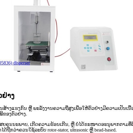
836) disperser
ຢ່າງ
ເປັນການສ້າງແຮງກົນ ຫຼື ພະລັງງານຄວາມຖີ່ສູງເພື່ອໃຫ້ຕົວຢ່າງມີຄວາມເປັ
ີຂອງຕົວຢ່າງ.
ຸນນະພາບ, ເກີດຄວາມຮ້ອນເກີນ, ຫຼື ບໍ່ໄດ້ຂະໜາດອະນຸພາກຕາມທີ່ຕ້ອງກ
ດ້ຖືກວ່າຄວນໃຊ້ລະບົບ rotor-stator, ultrasonic ຫຼື bead-based.