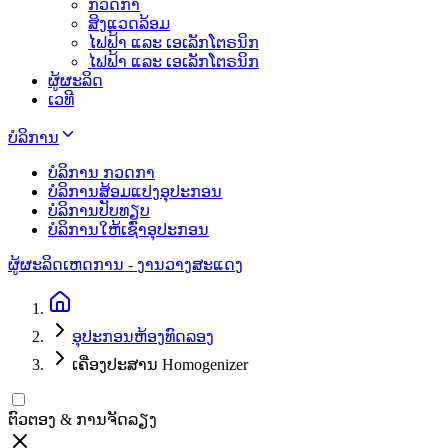
ກວດກາ
ສິງແວດລ້ອມ
ໄຟຟ້າ ແລະ ເອເລັກໂຕຣນິກ
ໄຟຟ້າ ແລະ ເອເລັກໂຕຣນິກ
ຜູ້ຜະລິດ
ເວທີ
ບໍລິການ
ບໍລິການ ກວດກາ
ບໍລິການສ້ອມແປງອຸປະກອນ
ບໍລິການປັບທຽບ
ບໍລິການໃຫ້ເຊົ່າອຸປະກອນ
ຜູ້ຜະລິດ
ເຫດການ - ງານວາງສະແດງ
ອຸປະກອນຫ້ອງທົດລອງ
ເຄື່ອງປະສານ Homogenizer
ຕົວຕອງ & ການຈັດລຽງ