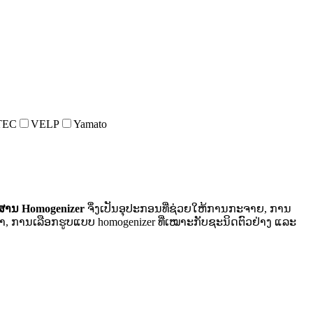
TEC
VELP
Yamato
ະສານ Homogenizer
ຈຶ່ງເປັນອຸປະກອນທີ່ຊ່ວຍໃຫ້ການກະຈາຍ, ການ
, ການເລືອກຮູບແບບ homogenizer ທີ່ເໝາະກັບຊະນິດຕົວຢ່າງ ແລະ