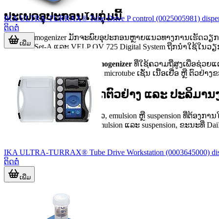
ປະເພດອຸປະກອນໃນກຸ່ມນີ້
IKA ULTRA-TURRAX® Tube Drive P control (0025005981) disper
ຕິດຕໍ່
ໃນກຸ່ມ homogenizer ມັກຈະພົບອຸປະກອນຫຼາຍແນວທາງການເຮັດວຽກ
ເພີ່ມ
HG-15A-Set-A ແລະ VELP OV 725 Digital System ຖືກນຳໃຊ້ໃນວຽ
ອີກກຸ່ມໜຶ່ງແມ່ນ
ultrasonic homogenizer
ທີ່ໃຊ້ຄວາມຖີ່ສູງເພື່ອຊ່ວ
ເກີດກັບການບົດແຕກຕົວຢ່າງໃນ microtube ເຊັ່ນ ເນື້ອເຢື່ອ ຫຼື ຕົວຢ
ການເລືອກຕາມຊະນິດຕົວຢ່າງ ແລະ ປະລິມານ
ຫາກທ່ານເຮັດວຽກກັບຂອງແຫຼວ, emulsion ຫຼື suspension ທີ່ຕ້ອງການໃ
ວຽກທີ່ເນັ້ນການລະອຽດຂອງ emulsion ແລະ suspension, ຂະນະທີ່ D
IKA ULTRA-TURRAX® Tube Drive Workstation (0003645000) dis
ຕິດຕໍ່
ເພີ່ມ