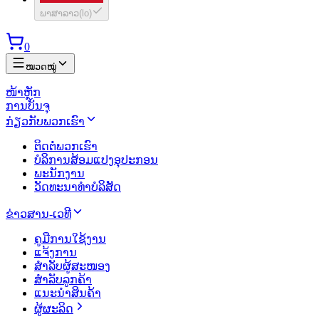
ພາສາລາວ
(
lo
)
0
ໝວດໝູ່
ໜ້າຫຼັກ
ການບັນຈຸ
ກ່ຽວກັບພວກເຮົາ
ຕິດຕໍ່ພວກເຮົາ
ບໍລິການສ້ອມແປງອຸປະກອນ
ພະນັກງານ
ວັດທະນາທຳບໍລິສັດ
ຂ່າວສານ-ເວທີ
ຄູມືການໃຊ້ງານ
ແຈ້ງການ
ສຳລັບຜູ້ສະໜອງ
ສຳລັບລູກຄ້າ
ແນະນຳສິນຄ້າ
ຜູ້ຜະລິດ