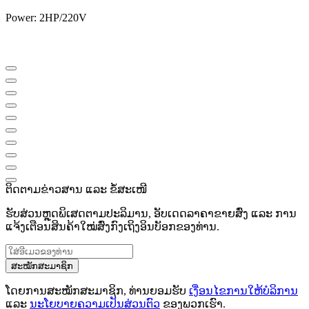
Power: 2HP/220V
ຕິດຕາມຂ່າວສານ ແລະ ຂໍ້ສະເໜີ
ຮັບສ່ວນຫຼຸດພິເສດຕາມປະລິມານ, ອັບເດດລາຄາຂາຍສົ່ງ ແລະ ການ
ແຈ້ງເຕືອນສິນຄ້າໃໝ່ສົ່ງກົງເຖິງອິນບັອກຂອງທ່ານ.
ສະໝັກສະມາຊິກ
ໂດຍການສະໝັກສະມາຊິກ, ທ່ານຍອມຮັບ
ເງື່ອນໄຂການໃຫ້ບໍລິການ
ແລະ
ນະໂຍບາຍຄວາມເປັນສ່ວນຕົວ
ຂອງພວກເຮົາ.