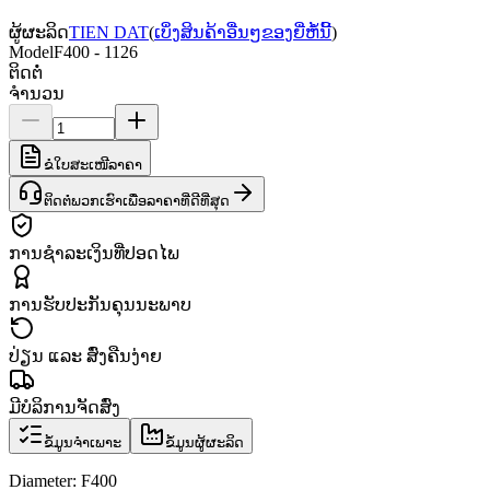
ຜູ້ຜະລິດ
TIEN DAT
(
ເບິ່ງສິນຄ້າອື່ນໆຂອງຍີ່ຫໍ້ນີ້
)
Model
F400 - 1126
ຕິດຕໍ່
ຈຳນວນ
ຂໍໃບສະເໜີລາຄາ
ຕິດຕໍ່ພວກເຮົາເພື່ອລາຄາທີ່ດີທີ່ສຸດ
ການຊຳລະເງິນທີ່ປອດໄພ
ການຮັບປະກັນຄຸນນະພາບ
ປ່ຽນ ແລະ ສົ່ງຄືນງ່າຍ
ມີບໍລິການຈັດສົ່ງ
ຂໍ້ມູນຈຳເພາະ
ຂໍ້ມູນຜູ້ຜະລິດ
Diameter: F400