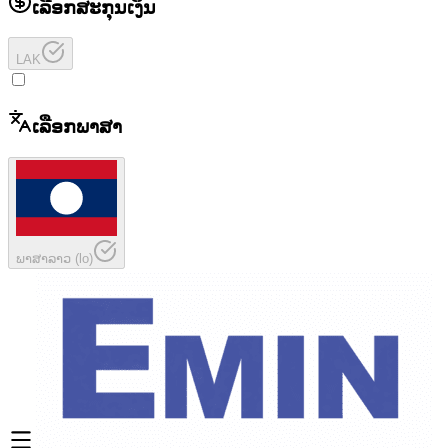
ເລືອກສະກຸນເງິນ
LAK
ເລືອກພາສາ
ພາສາລາວ
(
lo
)