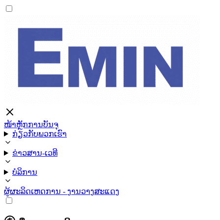
ໜ້າຫຼັກ
ການບັນຈຸ
ກ່ຽວກັບພວກເຮົາ
ຂ່າວສານ-ເວທີ
ບໍລິການ
ຜູ້ຜະລິດ
ເຫດການ - ງານວາງສະແດງ