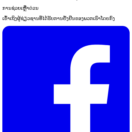
ການຊ່ວຍເຫຼືໍາດ່ວນ
ເຂົ້າເຖິງຜູ້ຊ່ຽວຊານທີ່ໄດ້ຮັບການຢັ້ງຢືນຂອງພວກເຮົາໂດຍກົງ