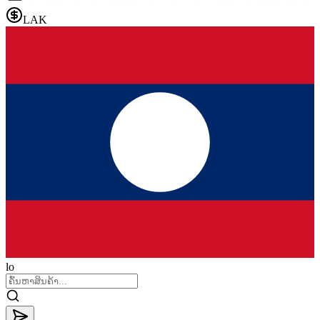
LAK
lo