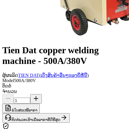
Tien Dat copper welding
machine - 500A/380V
ຜູ້ຜະລິດ
TIEN DAT
(
ເບິ່ງສິນຄ້າອື່ນໆຂອງຍີ່ຫໍ້ນີ້
)
Model
500A/380V
ຕິດຕໍ່
ຈຳນວນ
ຂໍໃບສະເໜີລາຄາ
ຕິດຕໍ່ພວກເຮົາເພື່ອລາຄາທີ່ດີທີ່ສຸດ