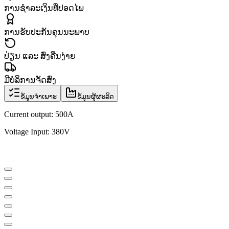
ການຊຳລະເງິນທີ່ປອດໄພ
ການຮັບປະກັນຄຸນນະພາບ
ປ່ຽນ ແລະ ສົ່ງຄືນງ່າຍ
ມີບໍລິການຈັດສົ່ງ
ຂໍ້ມູນຈຳເພາະ
ຂໍ້ມູນຜູ້ຜະລິດ
Current output: 500A
Voltage Input: 380V