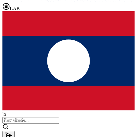
LAK
lo