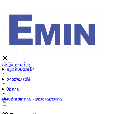
ໜ້າຫຼັກ
ການບັນຈຸ
ກ່ຽວກັບພວກເຮົາ
ຂ່າວສານ-ເວທີ
ບໍລິການ
ຜູ້ຜະລິດ
ເຫດການ - ງານວາງສະແດງ