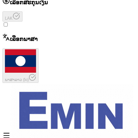
ເລືອກສະກຸນເງິນ
LAK
ເລືອກພາສາ
ພາສາລາວ
(
lo
)