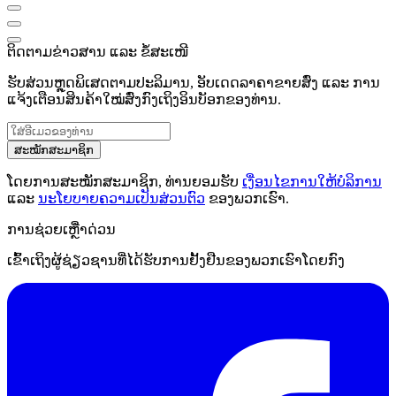
ຕິດຕາມຂ່າວສານ ແລະ ຂໍ້ສະເໜີ
ຮັບສ່ວນຫຼຸດພິເສດຕາມປະລິມານ, ອັບເດດລາຄາຂາຍສົ່ງ ແລະ ການ
ແຈ້ງເຕືອນສິນຄ້າໃໝ່ສົ່ງກົງເຖິງອິນບັອກຂອງທ່ານ.
ສະໝັກສະມາຊິກ
ໂດຍການສະໝັກສະມາຊິກ, ທ່ານຍອມຮັບ
ເງື່ອນໄຂການໃຫ້ບໍລິການ
ແລະ
ນະໂຍບາຍຄວາມເປັນສ່ວນຕົວ
ຂອງພວກເຮົາ.
ການຊ່ວຍເຫຼືໍາດ່ວນ
ເຂົ້າເຖິງຜູ້ຊ່ຽວຊານທີ່ໄດ້ຮັບການຢັ້ງຢືນຂອງພວກເຮົາໂດຍກົງ