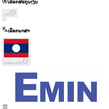
ເລືອກສະກຸນເງິນ
LAK
ເລືອກພາສາ
ພາສາລາວ
(
lo
)