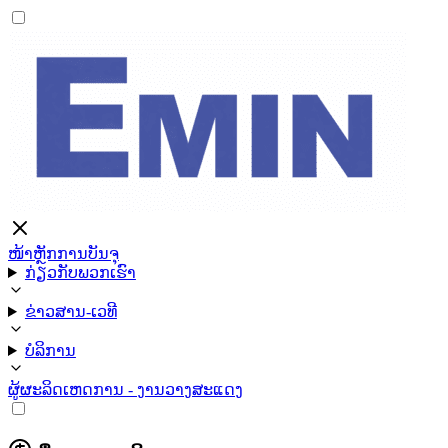
ໜ້າຫຼັກ
ການບັນຈຸ
ກ່ຽວກັບພວກເຮົາ
ຂ່າວສານ-ເວທີ
ບໍລິການ
ຜູ້ຜະລິດ
ເຫດການ - ງານວາງສະແດງ