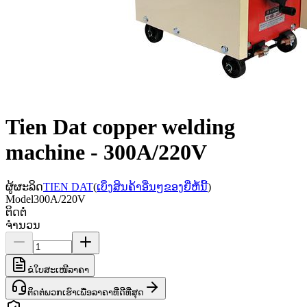
Tien Dat copper welding
machine - 300A/220V
ຜູ້ຜະລິດ
TIEN DAT
(
ເບິ່ງສິນຄ້າອື່ນໆຂອງຍີ່ຫໍ້ນີ້
)
Model
300A/220V
ຕິດຕໍ່
ຈຳນວນ
ຂໍໃບສະເໜີລາຄາ
ຕິດຕໍ່ພວກເຮົາເພື່ອລາຄາທີ່ດີທີ່ສຸດ