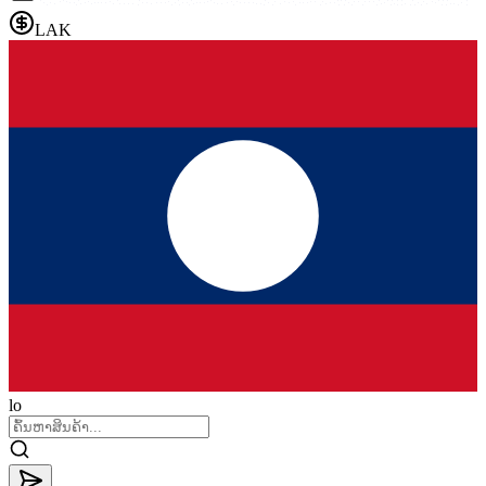
LAK
lo