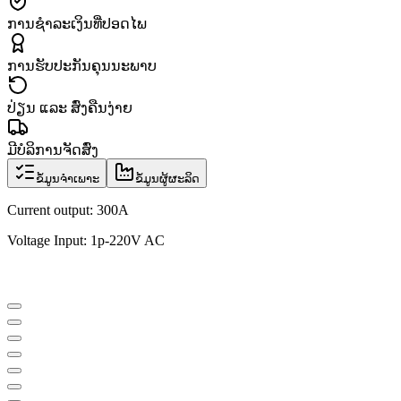
ການຊຳລະເງິນທີ່ປອດໄພ
ການຮັບປະກັນຄຸນນະພາບ
ປ່ຽນ ແລະ ສົ່ງຄືນງ່າຍ
ມີບໍລິການຈັດສົ່ງ
ຂໍ້ມູນຈຳເພາະ
ຂໍ້ມູນຜູ້ຜະລິດ
Current output: 300A
Voltage Input: 1p-220V AC