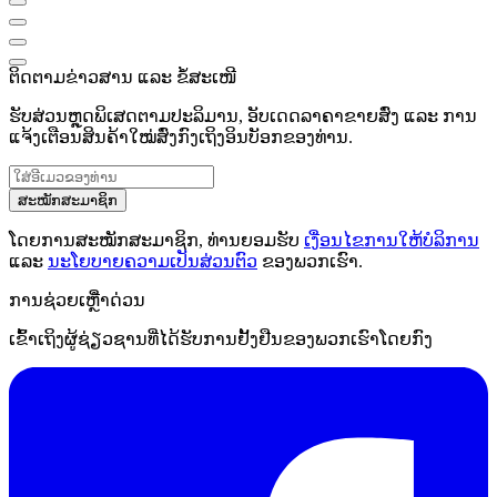
ຕິດຕາມຂ່າວສານ ແລະ ຂໍ້ສະເໜີ
ຮັບສ່ວນຫຼຸດພິເສດຕາມປະລິມານ, ອັບເດດລາຄາຂາຍສົ່ງ ແລະ ການ
ແຈ້ງເຕືອນສິນຄ້າໃໝ່ສົ່ງກົງເຖິງອິນບັອກຂອງທ່ານ.
ສະໝັກສະມາຊິກ
ໂດຍການສະໝັກສະມາຊິກ, ທ່ານຍອມຮັບ
ເງື່ອນໄຂການໃຫ້ບໍລິການ
ແລະ
ນະໂຍບາຍຄວາມເປັນສ່ວນຕົວ
ຂອງພວກເຮົາ.
ການຊ່ວຍເຫຼືໍາດ່ວນ
ເຂົ້າເຖິງຜູ້ຊ່ຽວຊານທີ່ໄດ້ຮັບການຢັ້ງຢືນຂອງພວກເຮົາໂດຍກົງ