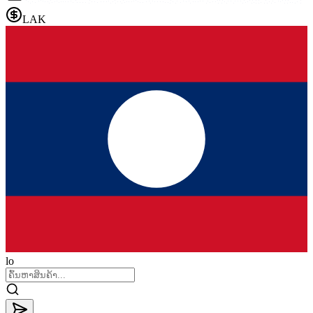
LAK
lo