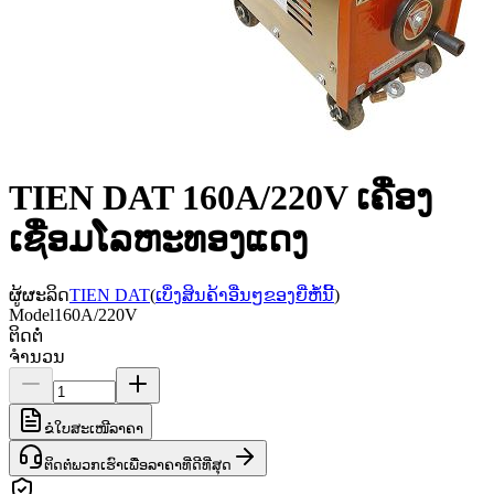
TIEN DAT 160A/220V ເຄື່ອງ
ເຊື່ອມໂລຫະທອງແດງ
ຜູ້ຜະລິດ
TIEN DAT
(
ເບິ່ງສິນຄ້າອື່ນໆຂອງຍີ່ຫໍ້ນີ້
)
Model
160A/220V
ຕິດຕໍ່
ຈຳນວນ
ຂໍໃບສະເໜີລາຄາ
ຕິດຕໍ່ພວກເຮົາເພື່ອລາຄາທີ່ດີທີ່ສຸດ