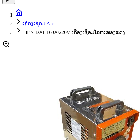
ເຄື່ອງເຊື່ອມ Arc
TIEN DAT 160A/220V ເຄື່ອງເຊື່ອມໂລຫະທອງແດງ