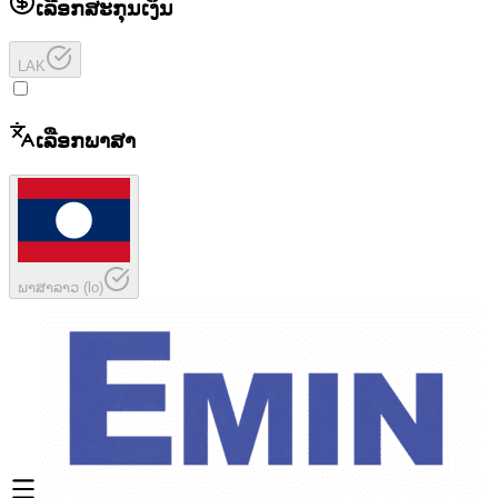
ເລືອກສະກຸນເງິນ
LAK
ເລືອກພາສາ
ພາສາລາວ
(
lo
)