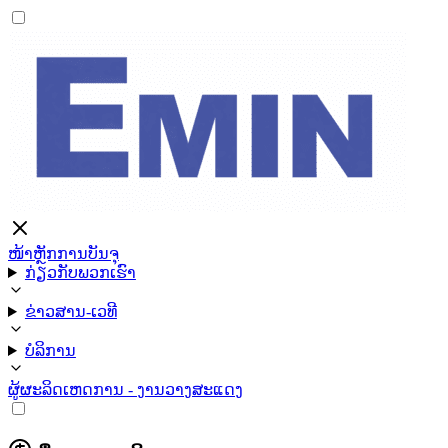
ໜ້າຫຼັກ
ການບັນຈຸ
ກ່ຽວກັບພວກເຮົາ
ຂ່າວສານ-ເວທີ
ບໍລິການ
ຜູ້ຜະລິດ
ເຫດການ - ງານວາງສະແດງ