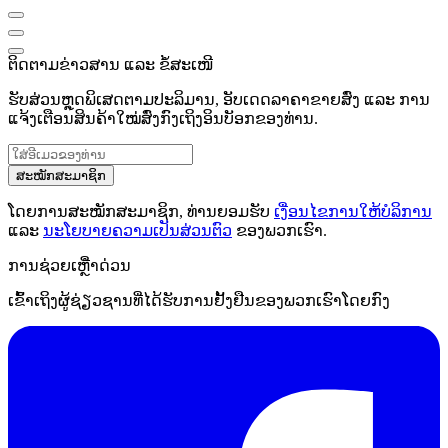
ຕິດຕາມຂ່າວສານ ແລະ ຂໍ້ສະເໜີ
ຮັບສ່ວນຫຼຸດພິເສດຕາມປະລິມານ, ອັບເດດລາຄາຂາຍສົ່ງ ແລະ ການ
ແຈ້ງເຕືອນສິນຄ້າໃໝ່ສົ່ງກົງເຖິງອິນບັອກຂອງທ່ານ.
ສະໝັກສະມາຊິກ
ໂດຍການສະໝັກສະມາຊິກ, ທ່ານຍອມຮັບ
ເງື່ອນໄຂການໃຫ້ບໍລິການ
ແລະ
ນະໂຍບາຍຄວາມເປັນສ່ວນຕົວ
ຂອງພວກເຮົາ.
ການຊ່ວຍເຫຼືໍາດ່ວນ
ເຂົ້າເຖິງຜູ້ຊ່ຽວຊານທີ່ໄດ້ຮັບການຢັ້ງຢືນຂອງພວກເຮົາໂດຍກົງ