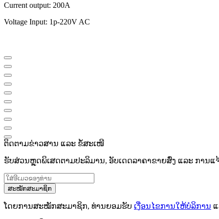
Current output: 200A
Voltage Input: 1p-220V AC
ຕິດຕາມຂ່າວສານ ແລະ ຂໍ້ສະເໜີ
ຮັບສ່ວນຫຼຸດພິເສດຕາມປະລິມານ, ອັບເດດລາຄາຂາຍສົ່ງ ແລະ ການແຈ້ງເ
ສະໝັກສະມາຊິກ
ໂດຍການສະໝັກສະມາຊິກ, ທ່ານຍອມຮັບ
ເງື່ອນໄຂການໃຫ້ບໍລິການ
ແ