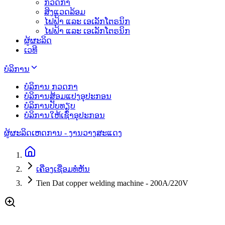
ກວດກາ
ສິງແວດລ້ອມ
ໄຟຟ້າ ແລະ ເອເລັກໂຕຣນິກ
ໄຟຟ້າ ແລະ ເອເລັກໂຕຣນິກ
ຜູ້ຜະລິດ
ເວທີ
ບໍລິການ
ບໍລິການ ກວດກາ
ບໍລິການສ້ອມແປງອຸປະກອນ
ບໍລິການປັບທຽບ
ບໍລິການໃຫ້ເຊົ່າອຸປະກອນ
ຜູ້ຜະລິດ
ເຫດການ - ງານວາງສະແດງ
ເຄື່ອງເຊື່ອມທໍ່ຫັນ
Tien Dat copper welding machine - 200A/220V