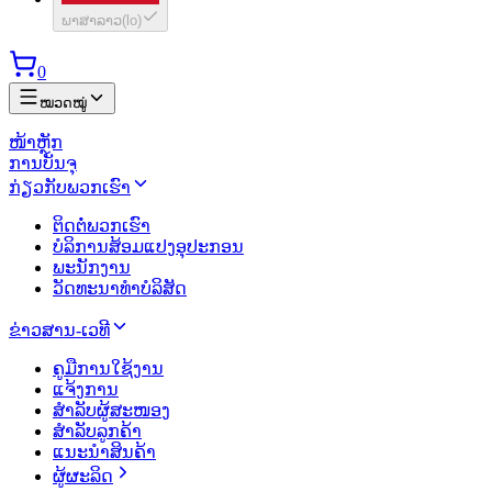
ພາສາລາວ
(
lo
)
0
ໝວດໝູ່
ໜ້າຫຼັກ
ການບັນຈຸ
ກ່ຽວກັບພວກເຮົາ
ຕິດຕໍ່ພວກເຮົາ
ບໍລິການສ້ອມແປງອຸປະກອນ
ພະນັກງານ
ວັດທະນາທຳບໍລິສັດ
ຂ່າວສານ-ເວທີ
ຄູມືການໃຊ້ງານ
ແຈ້ງການ
ສຳລັບຜູ້ສະໜອງ
ສຳລັບລູກຄ້າ
ແນະນຳສິນຄ້າ
ຜູ້ຜະລິດ