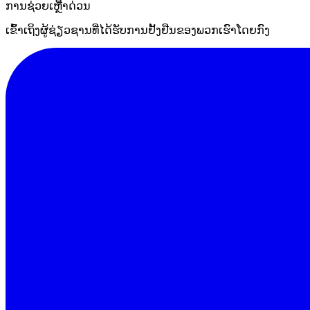
ການຊ່ວຍເຫຼືໍາດ່ວນ
ເຂົ້າເຖິງຜູ້ຊ່ຽວຊານທີ່ໄດ້ຮັບການຢັ້ງຢືນຂອງພວກເຮົາໂດຍກົງ