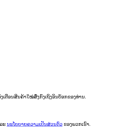
ຕືອນສິນຄ້າໃໝ່ສົ່ງກົງເຖິງອິນບັອກຂອງທ່ານ.
ລະ
ນະໂຍບາຍຄວາມເປັນສ່ວນຕົວ
ຂອງພວກເຮົາ.