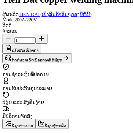
ຜູ້ຜະລິດ
TIEN DAT
(
ເບິ່ງສິນຄ້າອື່ນໆຂອງຍີ່ຫໍ້ນີ້
)
Model
200A/220V
ຕິດຕໍ່
ຈຳນວນ
ຂໍໃບສະເໜີລາຄາ
ຕິດຕໍ່ພວກເຮົາເພື່ອລາຄາທີ່ດີທີ່ສຸດ
ການຊຳລະເງິນທີ່ປອດໄພ
ການຮັບປະກັນຄຸນນະພາບ
ປ່ຽນ ແລະ ສົ່ງຄືນງ່າຍ
ມີບໍລິການຈັດສົ່ງ
ຂໍ້ມູນຈຳເພາະ
ຂໍ້ມູນຜູ້ຜະລິດ