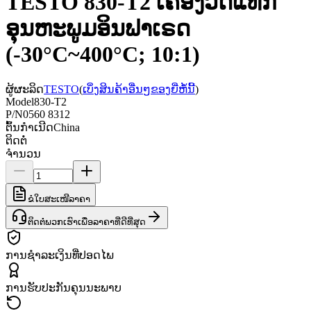
TESTO 830-T2 ເຄື່ອງວັດແທກ
ອຸນຫະພູມອິນຟາເຣດ
(-30°C~400°C; 10:1)
ຜູ້ຜະລິດ
TESTO
(
ເບິ່ງສິນຄ້າອື່ນໆຂອງຍີ່ຫໍ້ນີ້
)
Model
830-T2
P/N
0560 8312
ຕົ້ນກຳເນີດ
China
ຕິດຕໍ່
ຈຳນວນ
ຂໍໃບສະເໜີລາຄາ
ຕິດຕໍ່ພວກເຮົາເພື່ອລາຄາທີ່ດີທີ່ສຸດ
ການຊຳລະເງິນທີ່ປອດໄພ
ການຮັບປະກັນຄຸນນະພາບ