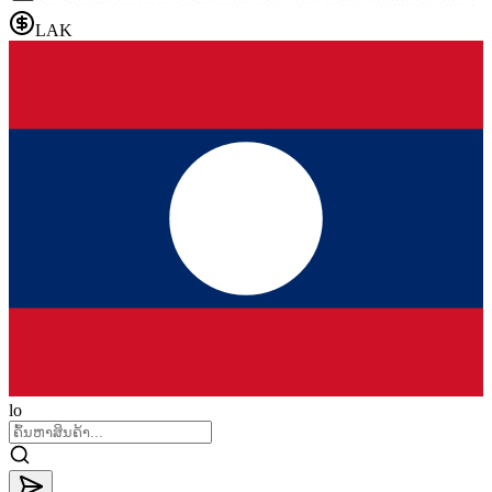
LAK
lo