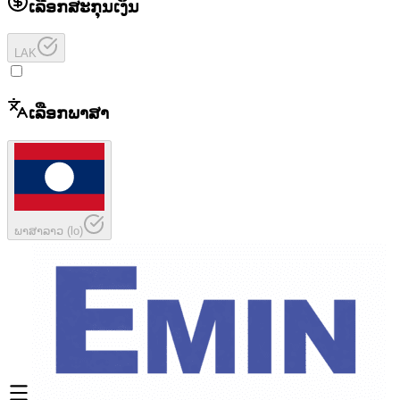
ເລືອກສະກຸນເງິນ
LAK
ເລືອກພາສາ
ພາສາລາວ
(
lo
)