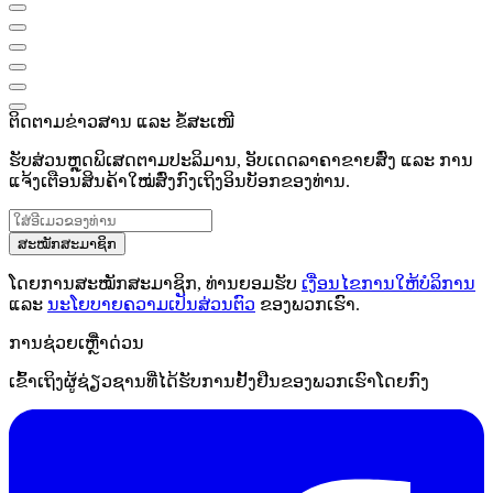
ຕິດຕາມຂ່າວສານ ແລະ ຂໍ້ສະເໜີ
ຮັບສ່ວນຫຼຸດພິເສດຕາມປະລິມານ, ອັບເດດລາຄາຂາຍສົ່ງ ແລະ ການ
ແຈ້ງເຕືອນສິນຄ້າໃໝ່ສົ່ງກົງເຖິງອິນບັອກຂອງທ່ານ.
ສະໝັກສະມາຊິກ
ໂດຍການສະໝັກສະມາຊິກ, ທ່ານຍອມຮັບ
ເງື່ອນໄຂການໃຫ້ບໍລິການ
ແລະ
ນະໂຍບາຍຄວາມເປັນສ່ວນຕົວ
ຂອງພວກເຮົາ.
ການຊ່ວຍເຫຼືໍາດ່ວນ
ເຂົ້າເຖິງຜູ້ຊ່ຽວຊານທີ່ໄດ້ຮັບການຢັ້ງຢືນຂອງພວກເຮົາໂດຍກົງ