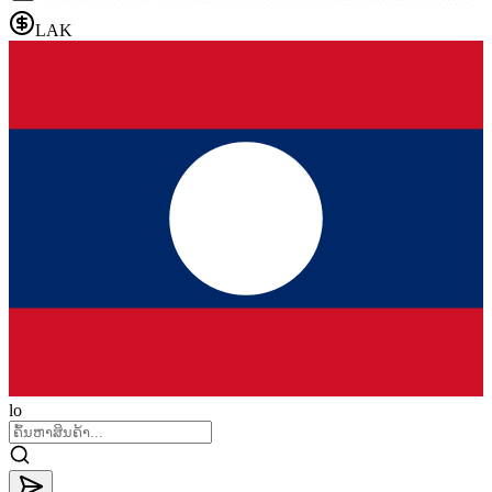
LAK
lo