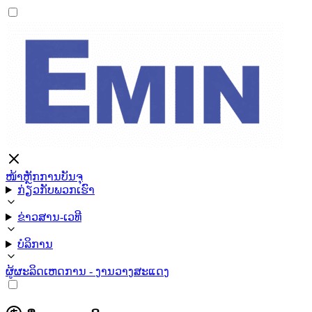
ໜ້າຫຼັກ
ການບັນຈຸ
ກ່ຽວກັບພວກເຮົາ
ຂ່າວສານ-ເວທີ
ບໍລິການ
ຜູ້ຜະລິດ
ເຫດການ - ງານວາງສະແດງ