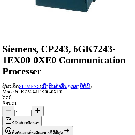
Siemens, CP243, 6GK7243-
1EX00-0XE0 Communication
Processer
ຜູ້ຜະລິດ
SIEMENS
(
ເບິ່ງສິນຄ້າອື່ນໆຂອງຍີ່ຫໍ້ນີ້
)
Model
6GK7243-1EX00-0XE0
ຕິດຕໍ່
ຈຳນວນ
ຂໍໃບສະເໜີລາຄາ
ຕິດຕໍ່ພວກເຮົາເພື່ອລາຄາທີ່ດີທີ່ສຸດ