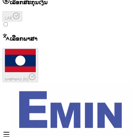
ເລືອກສະກຸນເງິນ
LAK
ເລືອກພາສາ
ພາສາລາວ
(
lo
)