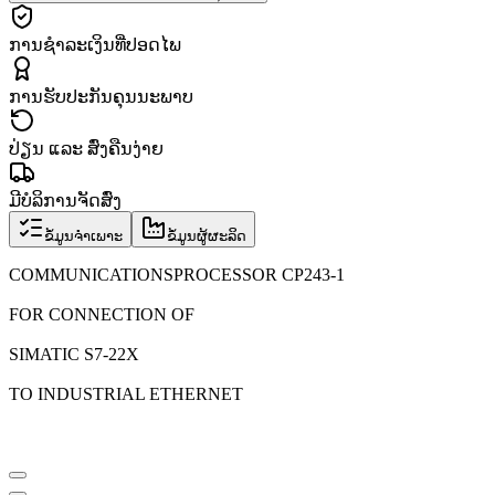
ການຊຳລະເງິນທີ່ປອດໄພ
ການຮັບປະກັນຄຸນນະພາບ
ປ່ຽນ ແລະ ສົ່ງຄືນງ່າຍ
ມີບໍລິການຈັດສົ່ງ
ຂໍ້ມູນຈຳເພາະ
ຂໍ້ມູນຜູ້ຜະລິດ
COMMUNICATIONSPROCESSOR CP243-1
FOR CONNECTION OF
SIMATIC S7-22X
TO INDUSTRIAL ETHERNET