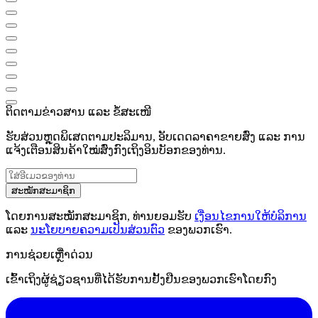
ຕິດຕາມຂ່າວສານ ແລະ ຂໍ້ສະເໜີ
ຮັບສ່ວນຫຼຸດພິເສດຕາມປະລິມານ, ອັບເດດລາຄາຂາຍສົ່ງ ແລະ ການ
ແຈ້ງເຕືອນສິນຄ້າໃໝ່ສົ່ງກົງເຖິງອິນບັອກຂອງທ່ານ.
ສະໝັກສະມາຊິກ
ໂດຍການສະໝັກສະມາຊິກ, ທ່ານຍອມຮັບ
ເງື່ອນໄຂການໃຫ້ບໍລິການ
ແລະ
ນະໂຍບາຍຄວາມເປັນສ່ວນຕົວ
ຂອງພວກເຮົາ.
ການຊ່ວຍເຫຼືໍາດ່ວນ
ເຂົ້າເຖິງຜູ້ຊ່ຽວຊານທີ່ໄດ້ຮັບການຢັ້ງຢືນຂອງພວກເຮົາໂດຍກົງ