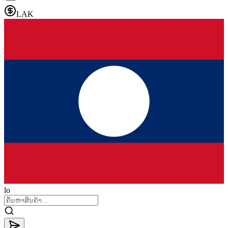
LAK
lo