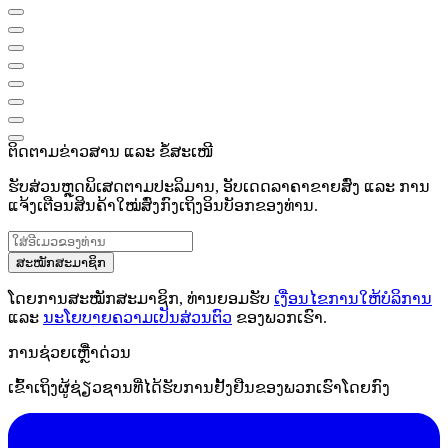
ຕິດຕາມຂ່າວສານ ແລະ ຂໍ້ສະເໜີ
ຮັບສ່ວນຫຼຸດພິເສດຕາມປະລິມານ, ອັບເດດລາຄາຂາຍສົ່ງ ແລະ ການ
ແຈ້ງເຕືອນສິນຄ້າໃໝ່ສົ່ງກົງເຖິງອິນບັອກຂອງທ່ານ.
ສະໝັກສະມາຊິກ
ໂດຍການສະໝັກສະມາຊິກ, ທ່ານຍອມຮັບ
ເງື່ອນໄຂການໃຫ້ບໍລິການ
ແລະ
ນະໂຍບາຍຄວາມເປັນສ່ວນຕົວ
ຂອງພວກເຮົາ.
ການຊ່ວຍເຫຼືໍາດ່ວນ
ເຂົ້າເຖິງຜູ້ຊ່ຽວຊານທີ່ໄດ້ຮັບການຢັ້ງຢືນຂອງພວກເຮົາໂດຍກົງ