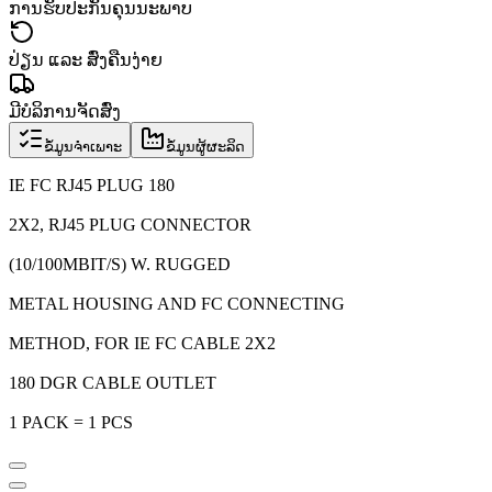
ການຮັບປະກັນຄຸນນະພາບ
ປ່ຽນ ແລະ ສົ່ງຄືນງ່າຍ
ມີບໍລິການຈັດສົ່ງ
ຂໍ້ມູນຈຳເພາະ
ຂໍ້ມູນຜູ້ຜະລິດ
IE FC RJ45 PLUG 180
2X2, RJ45 PLUG CONNECTOR
(10/100MBIT/S) W. RUGGED
METAL HOUSING AND FC CONNECTING
METHOD, FOR IE FC CABLE 2X2
180 DGR CABLE OUTLET
1 PACK = 1 PCS