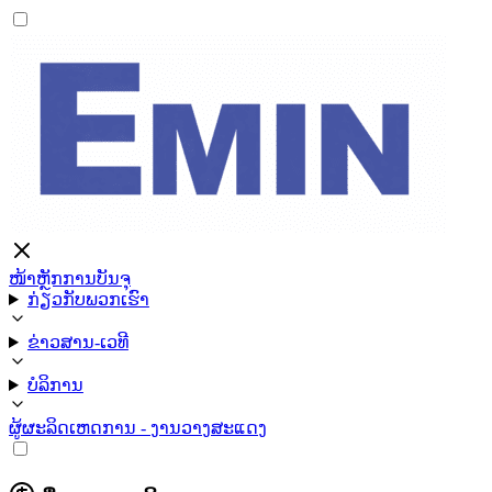
ໜ້າຫຼັກ
ການບັນຈຸ
ກ່ຽວກັບພວກເຮົາ
ຂ່າວສານ-ເວທີ
ບໍລິການ
ຜູ້ຜະລິດ
ເຫດການ - ງານວາງສະແດງ