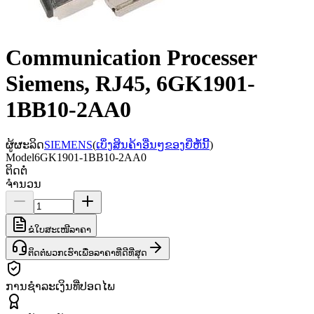
Communication Processer
Siemens, RJ45, 6GK1901-
1BB10-2AA0
ຜູ້ຜະລິດ
SIEMENS
(
ເບິ່ງສິນຄ້າອື່ນໆຂອງຍີ່ຫໍ້ນີ້
)
Model
6GK1901-1BB10-2AA0
ຕິດຕໍ່
ຈຳນວນ
ຂໍໃບສະເໜີລາຄາ
ຕິດຕໍ່ພວກເຮົາເພື່ອລາຄາທີ່ດີທີ່ສຸດ
ການຊຳລະເງິນທີ່ປອດໄພ