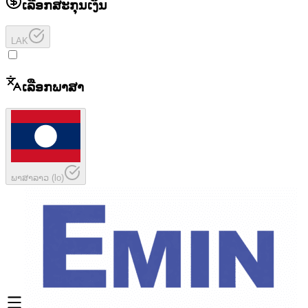
ເລືອກສະກຸນເງິນ
LAK
ເລືອກພາສາ
ພາສາລາວ
(
lo
)