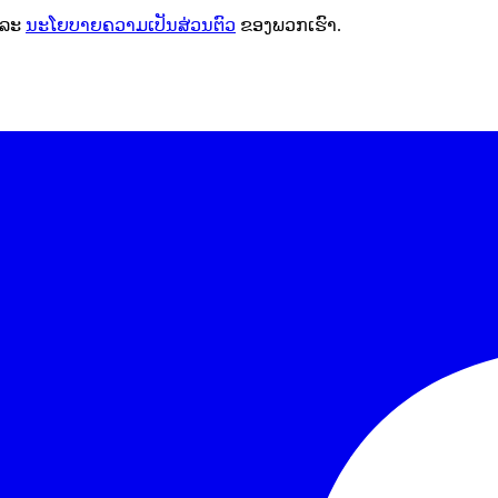
ລະ
ນະໂຍບາຍຄວາມເປັນສ່ວນຕົວ
ຂອງພວກເຮົາ.