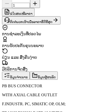
ຂໍໃບສະເໜີລາຄາ
ຕິດຕໍ່ພວກເຮົາເພື່ອລາຄາທີ່ດີທີ່ສຸດ
ການຊຳລະເງິນທີ່ປອດໄພ
ການຮັບປະກັນຄຸນນະພາບ
ປ່ຽນ ແລະ ສົ່ງຄືນງ່າຍ
ມີບໍລິການຈັດສົ່ງ
ຂໍ້ມູນຈຳເພາະ
ຂໍ້ມູນຜູ້ຜະລິດ
PB BUS CONNECTOR
WITH AXIAL CABLE OUTLET
F.INDUSTR. PC, SIMATIC OP, OLM;