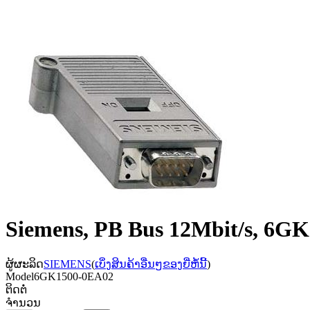
Siemens, PB Bus 12Mbit/s, 6G
ຜູ້ຜະລິດ
SIEMENS
(
ເບິ່ງສິນຄ້າອື່ນໆຂອງຍີ່ຫໍ້ນີ້
)
Model
6GK1500-0EA02
ຕິດຕໍ່
ຈຳນວນ