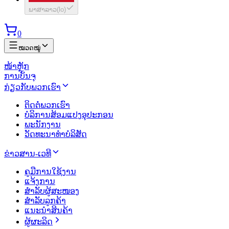
ພາສາລາວ
(
lo
)
0
ໝວດໝູ່
ໜ້າຫຼັກ
ການບັນຈຸ
ກ່ຽວກັບພວກເຮົາ
ຕິດຕໍ່ພວກເຮົາ
ບໍລິການສ້ອມແປງອຸປະກອນ
ພະນັກງານ
ວັດທະນາທຳບໍລິສັດ
ຂ່າວສານ-ເວທີ
ຄູມືການໃຊ້ງານ
ແຈ້ງການ
ສຳລັບຜູ້ສະໜອງ
ສຳລັບລູກຄ້າ
ແນະນຳສິນຄ້າ
ຜູ້ຜະລິດ