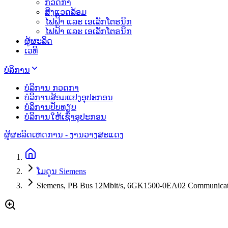
ກວດກາ
ສິງແວດລ້ອມ
ໄຟຟ້າ ແລະ ເອເລັກໂຕຣນິກ
ໄຟຟ້າ ແລະ ເອເລັກໂຕຣນິກ
ຜູ້ຜະລິດ
ເວທີ
ບໍລິການ
ບໍລິການ ກວດກາ
ບໍລິການສ້ອມແປງອຸປະກອນ
ບໍລິການປັບທຽບ
ບໍລິການໃຫ້ເຊົ່າອຸປະກອນ
ຜູ້ຜະລິດ
ເຫດການ - ງານວາງສະແດງ
ໂມດູນ Siemens
Siemens, PB Bus 12Mbit/s, 6GK1500-0EA02 Communicati