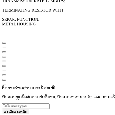
TRANSMISSION RATE 12 MBIT/S;
TERMINATING RESISTOR WITH
SEPAR. FUNCTION,
METAL HOUSING
ຕິດຕາມຂ່າວສານ ແລະ ຂໍ້ສະເໜີ
ຮັບສ່ວນຫຼຸດພິເສດຕາມປະລິມານ, ອັບເດດລາຄາຂາຍສົ່ງ ແລະ ການແຈ້ງເ
ສະໝັກສະມາຊິກ