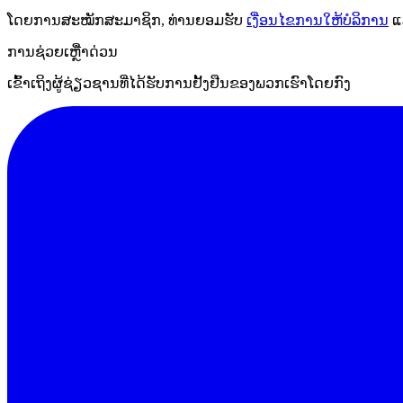
ໂດຍການສະໝັກສະມາຊິກ, ທ່ານຍອມຮັບ
ເງື່ອນໄຂການໃຫ້ບໍລິການ
ແ
ການຊ່ວຍເຫຼືໍາດ່ວນ
ເຂົ້າເຖິງຜູ້ຊ່ຽວຊານທີ່ໄດ້ຮັບການຢັ້ງຢືນຂອງພວກເຮົາໂດຍກົງ