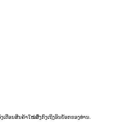
ຕືອນສິນຄ້າໃໝ່ສົ່ງກົງເຖິງອິນບັອກຂອງທ່ານ.