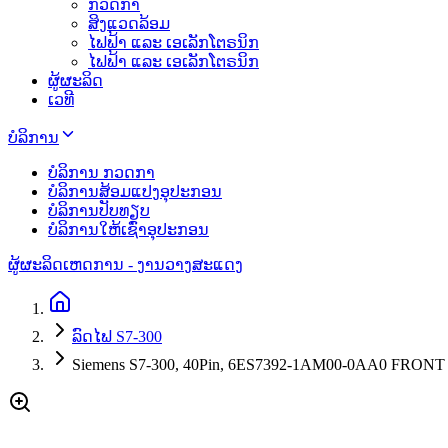
ກວດກາ
ສິງແວດລ້ອມ
ໄຟຟ້າ ແລະ ເອເລັກໂຕຣນິກ
ໄຟຟ້າ ແລະ ເອເລັກໂຕຣນິກ
ຜູ້ຜະລິດ
ເວທີ
ບໍລິການ
ບໍລິການ ກວດກາ
ບໍລິການສ້ອມແປງອຸປະກອນ
ບໍລິການປັບທຽບ
ບໍລິການໃຫ້ເຊົ່າອຸປະກອນ
ຜູ້ຜະລິດ
ເຫດການ - ງານວາງສະແດງ
ລົດໄຟ S7-300
Siemens S7-300, 40Pin, 6ES7392-1AM00-0AA0 FR