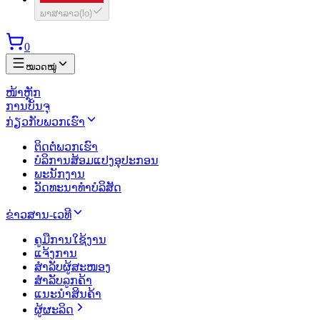
ພາສາລາວ
(
lo
)
0
ໝວດໝູ່
ໜ້າຫຼັກ
ການບັນຈຸ
ກ່ຽວກັບພວກເຮົາ
ຕິດຕໍ່ພວກເຮົາ
ບໍລິການສ້ອມແປງອຸປະກອນ
ພະນັກງານ
ວັດທະນາທຳບໍລິສັດ
ຂ່າວສານ-ເວທີ
ຄູມືການໃຊ້ງານ
ແຈ້ງການ
ສຳລັບຜູ້ສະໜອງ
ສຳລັບລູກຄ້າ
ແນະນຳສິນຄ້າ
ຜູ້ຜະລິດ