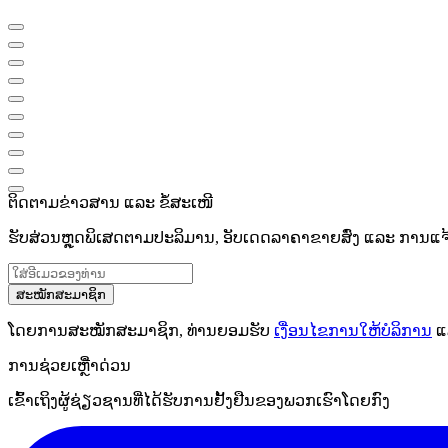
ຕິດຕາມຂ່າວສານ ແລະ ຂໍ້ສະເໜີ
ຮັບສ່ວນຫຼຸດພິເສດຕາມປະລິມານ, ອັບເດດລາຄາຂາຍສົ່ງ ແລະ ການແຈ້ງເ
ສະໝັກສະມາຊິກ
ໂດຍການສະໝັກສະມາຊິກ, ທ່ານຍອມຮັບ
ເງື່ອນໄຂການໃຫ້ບໍລິການ
ແ
ການຊ່ວຍເຫຼືໍາດ່ວນ
ເຂົ້າເຖິງຜູ້ຊ່ຽວຊານທີ່ໄດ້ຮັບການຢັ້ງຢືນຂອງພວກເຮົາໂດຍກົງ