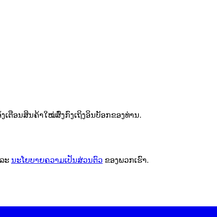
ຕືອນສິນຄ້າໃໝ່ສົ່ງກົງເຖິງອິນບັອກຂອງທ່ານ.
ລະ
ນະໂຍບາຍຄວາມເປັນສ່ວນຕົວ
ຂອງພວກເຮົາ.