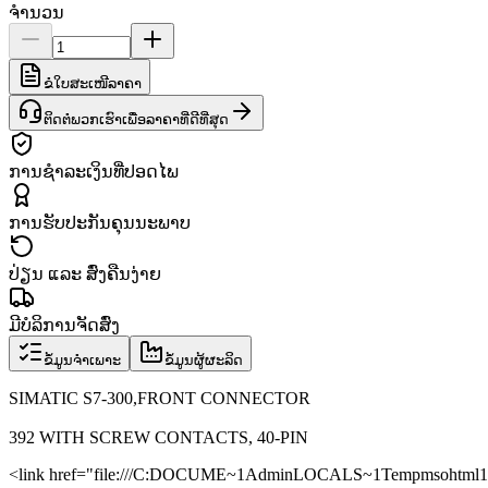
ຈຳນວນ
ຂໍໃບສະເໜີລາຄາ
ຕິດຕໍ່ພວກເຮົາເພື່ອລາຄາທີ່ດີທີ່ສຸດ
ການຊຳລະເງິນທີ່ປອດໄພ
ການຮັບປະກັນຄຸນນະພາບ
ປ່ຽນ ແລະ ສົ່ງຄືນງ່າຍ
ມີບໍລິການຈັດສົ່ງ
ຂໍ້ມູນຈຳເພາະ
ຂໍ້ມູນຜູ້ຜະລິດ
SIMATIC S7-300,FRONT CONNECTOR
392 WITH SCREW CONTACTS, 40-PIN
<link href="file:///C:DOCUME~1AdminLOCALS~1Tempmsohtml1