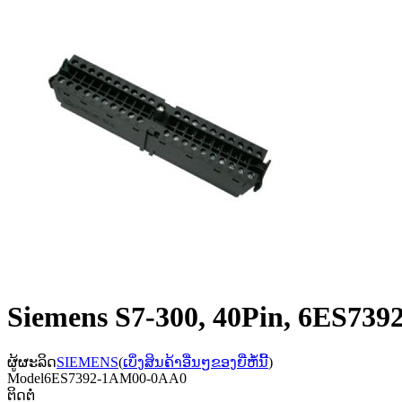
Siemens S7-300, 40Pin, 6E
ຜູ້ຜະລິດ
SIEMENS
(
ເບິ່ງສິນຄ້າອື່ນໆຂອງຍີ່ຫໍ້ນີ້
)
Model
6ES7392-1AM00-0AA0
ຕິດຕໍ່