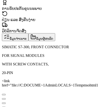
ການຮັບປະກັນຄຸນນະພາບ
ປ່ຽນ ແລະ ສົ່ງຄືນງ່າຍ
ມີບໍລິການຈັດສົ່ງ
ຂໍ້ມູນຈຳເພາະ
ຂໍ້ມູນຜູ້ຜະລິດ
SIMATIC S7-300, FRONT CONNECTOR
FOR SIGNAL MODULES
WITH SCREW CONTACTS,
20-PIN
<link
href="file:///C:DOCUME~1AdminLOCALS~1Tempmsohtml1