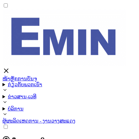
ໜ້າຫຼັກ
ການບັນຈຸ
ກ່ຽວກັບພວກເຮົາ
ຂ່າວສານ-ເວທີ
ບໍລິການ
ຜູ້ຜະລິດ
ເຫດການ - ງານວາງສະແດງ