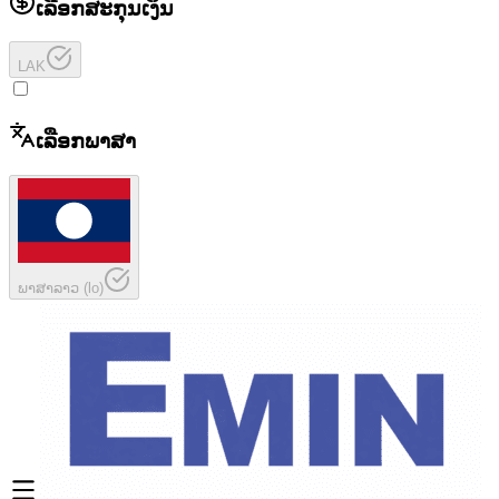
ເລືອກສະກຸນເງິນ
LAK
ເລືອກພາສາ
ພາສາລາວ
(
lo
)