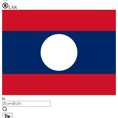
LAK
lo