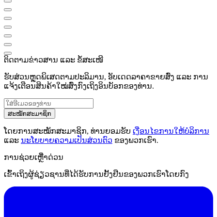
ຕິດຕາມຂ່າວສານ ແລະ ຂໍ້ສະເໜີ
ຮັບສ່ວນຫຼຸດພິເສດຕາມປະລິມານ, ອັບເດດລາຄາຂາຍສົ່ງ ແລະ ການ
ແຈ້ງເຕືອນສິນຄ້າໃໝ່ສົ່ງກົງເຖິງອິນບັອກຂອງທ່ານ.
ສະໝັກສະມາຊິກ
ໂດຍການສະໝັກສະມາຊິກ, ທ່ານຍອມຮັບ
ເງື່ອນໄຂການໃຫ້ບໍລິການ
ແລະ
ນະໂຍບາຍຄວາມເປັນສ່ວນຕົວ
ຂອງພວກເຮົາ.
ການຊ່ວຍເຫຼືໍາດ່ວນ
ເຂົ້າເຖິງຜູ້ຊ່ຽວຊານທີ່ໄດ້ຮັບການຢັ້ງຢືນຂອງພວກເຮົາໂດຍກົງ