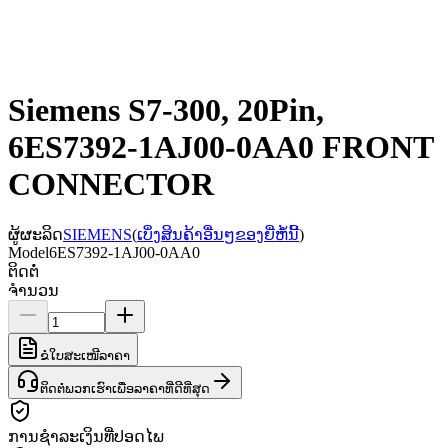
Siemens S7-300, 20Pin,
6ES7392-1AJ00-0AA0 FRONT
CONNECTOR
ຜູ້ຜະລິດ
SIEMENS
(
ເບິ່ງສິນຄ້າອື່ນໆຂອງຍີ່ຫໍ້ນີ້
)
Model
6ES7392-1AJ00-0AA0
ຕິດຕໍ່
ຈຳນວນ
ຂໍໃບສະເໜີລາຄາ
ຕິດຕໍ່ພວກເຮົາເພື່ອລາຄາທີ່ດີທີ່ສຸດ
ການຊຳລະເງິນທີ່ປອດໄພ