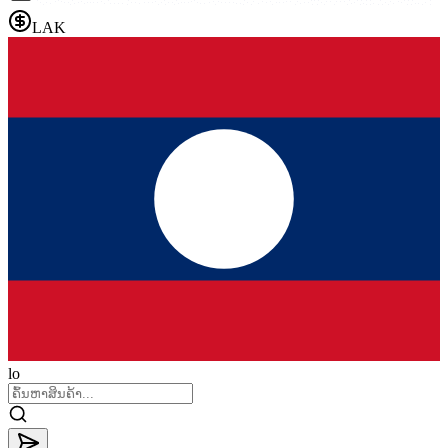
LAK
lo