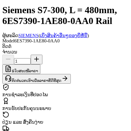
Siemens S7-300, L = 480mm,
6ES7390-1AE80-0AA0 Rail
ຜູ້ຜະລິດ
SIEMENS
(
ເບິ່ງສິນຄ້າອື່ນໆຂອງຍີ່ຫໍ້ນີ້
)
Model
6ES7390-1AE80-0AA0
ຕິດຕໍ່
ຈຳນວນ
ຂໍໃບສະເໜີລາຄາ
ຕິດຕໍ່ພວກເຮົາເພື່ອລາຄາທີ່ດີທີ່ສຸດ
ການຊຳລະເງິນທີ່ປອດໄພ
ການຮັບປະກັນຄຸນນະພາບ
ປ່ຽນ ແລະ ສົ່ງຄືນງ່າຍ