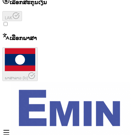
ເລືອກສະກຸນເງິນ
LAK
ເລືອກພາສາ
ພາສາລາວ
(
lo
)