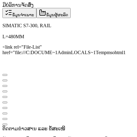
ມີບໍລິການຈັດສົ່ງ
ຂໍ້ມູນຈຳເພາະ
ຂໍ້ມູນຜູ້ຜະລິດ
SIMATIC S7-300, RAIL
L=480MM
<link rel="File-List"
href="file:///C:DOCUME~1AdminLOCALS~1Tempmsohtml1
ຕິດຕາມຂ່າວສານ ແລະ ຂໍ້ສະເໜີ