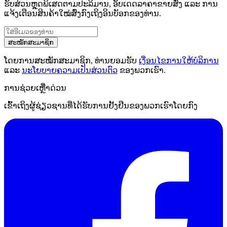
ຮັບສ່ວນຫຼຸດພິເສດຕາມປະລິມານ, ອັບເດດລາຄາຂາຍສົ່ງ ແລະ ການ
ແຈ້ງເຕືອນສິນຄ້າໃໝ່ສົ່ງກົງເຖິງອິນບັອກຂອງທ່ານ.
ສະໝັກສະມາຊິກ
ໂດຍການສະໝັກສະມາຊິກ, ທ່ານຍອມຮັບ
ເງື່ອນໄຂການໃຫ້ບໍລິການ
ແລະ
ນະໂຍບາຍຄວາມເປັນສ່ວນຕົວ
ຂອງພວກເຮົາ.
ການຊ່ວຍເຫຼືໍາດ່ວນ
ເຂົ້າເຖິງຜູ້ຊ່ຽວຊານທີ່ໄດ້ຮັບການຢັ້ງຢືນຂອງພວກເຮົາໂດຍກົງ