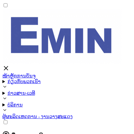
ໜ້າຫຼັກ
ການບັນຈຸ
ກ່ຽວກັບພວກເຮົາ
ຂ່າວສານ-ເວທີ
ບໍລິການ
ຜູ້ຜະລິດ
ເຫດການ - ງານວາງສະແດງ