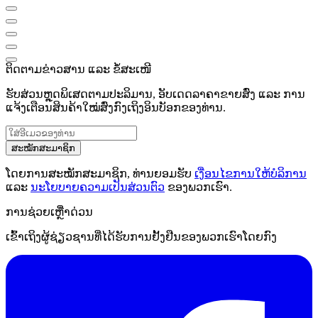
ຕິດຕາມຂ່າວສານ ແລະ ຂໍ້ສະເໜີ
ຮັບສ່ວນຫຼຸດພິເສດຕາມປະລິມານ, ອັບເດດລາຄາຂາຍສົ່ງ ແລະ ການ
ແຈ້ງເຕືອນສິນຄ້າໃໝ່ສົ່ງກົງເຖິງອິນບັອກຂອງທ່ານ.
ສະໝັກສະມາຊິກ
ໂດຍການສະໝັກສະມາຊິກ, ທ່ານຍອມຮັບ
ເງື່ອນໄຂການໃຫ້ບໍລິການ
ແລະ
ນະໂຍບາຍຄວາມເປັນສ່ວນຕົວ
ຂອງພວກເຮົາ.
ການຊ່ວຍເຫຼືໍາດ່ວນ
ເຂົ້າເຖິງຜູ້ຊ່ຽວຊານທີ່ໄດ້ຮັບການຢັ້ງຢືນຂອງພວກເຮົາໂດຍກົງ