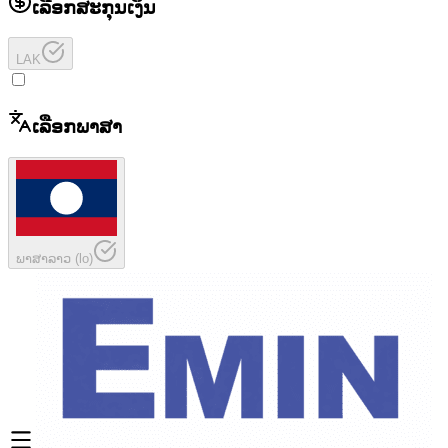
ເລືອກສະກຸນເງິນ
LAK
ເລືອກພາສາ
ພາສາລາວ
(
lo
)