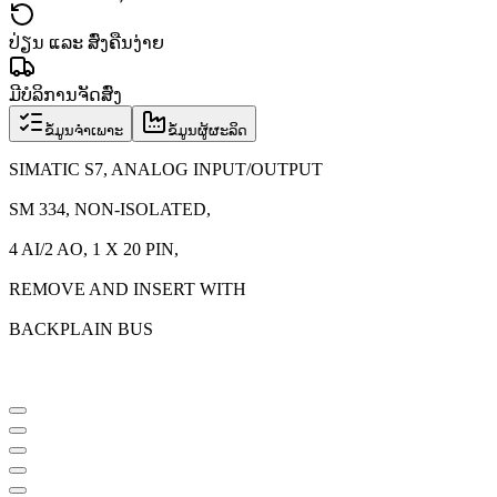
ປ່ຽນ ແລະ ສົ່ງຄືນງ່າຍ
ມີບໍລິການຈັດສົ່ງ
ຂໍ້ມູນຈຳເພາະ
ຂໍ້ມູນຜູ້ຜະລິດ
SIMATIC S7, ANALOG INPUT/OUTPUT
SM 334, NON-ISOLATED,
4 AI/2 AO, 1 X 20 PIN,
REMOVE AND INSERT WITH
BACKPLAIN BUS