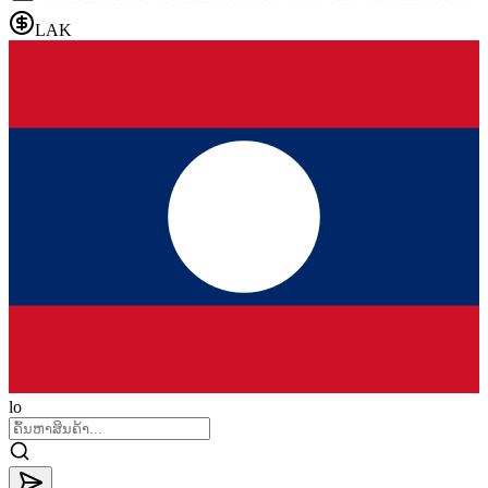
LAK
lo