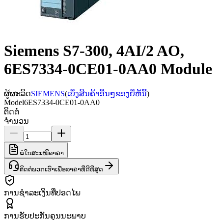
Siemens S7-300, 4AI/2 AO,
6ES7334-0CE01-0AA0 Module
ຜູ້ຜະລິດ
SIEMENS
(
ເບິ່ງສິນຄ້າອື່ນໆຂອງຍີ່ຫໍ້ນີ້
)
Model
6ES7334-0CE01-0AA0
ຕິດຕໍ່
ຈຳນວນ
ຂໍໃບສະເໜີລາຄາ
ຕິດຕໍ່ພວກເຮົາເພື່ອລາຄາທີ່ດີທີ່ສຸດ
ການຊຳລະເງິນທີ່ປອດໄພ
ການຮັບປະກັນຄຸນນະພາບ