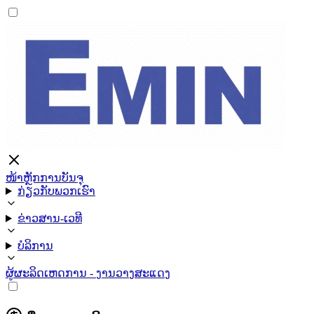
ໜ້າຫຼັກ
ການບັນຈຸ
ກ່ຽວກັບພວກເຮົາ
ຂ່າວສານ-ເວທີ
ບໍລິການ
ຜູ້ຜະລິດ
ເຫດການ - ງານວາງສະແດງ