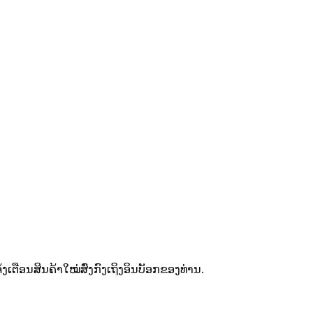
ຕືອນສິນຄ້າໃໝ່ສົ່ງກົງເຖິງອິນບັອກຂອງທ່ານ.