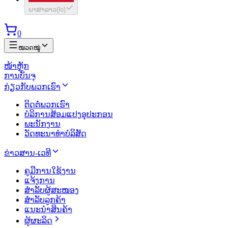
ພາສາລາວ
(
lo
)
0
ໝວດໝູ່
ໜ້າຫຼັກ
ການບັນຈຸ
ກ່ຽວກັບພວກເຮົາ
ຕິດຕໍ່ພວກເຮົາ
ບໍລິການສ້ອມແປງອຸປະກອນ
ພະນັກງານ
ວັດທະນາທຳບໍລິສັດ
ຂ່າວສານ-ເວທີ
ຄູມືການໃຊ້ງານ
ແຈ້ງການ
ສຳລັບຜູ້ສະໜອງ
ສຳລັບລູກຄ້າ
ແນະນຳສິນຄ້າ
ຜູ້ຜະລິດ