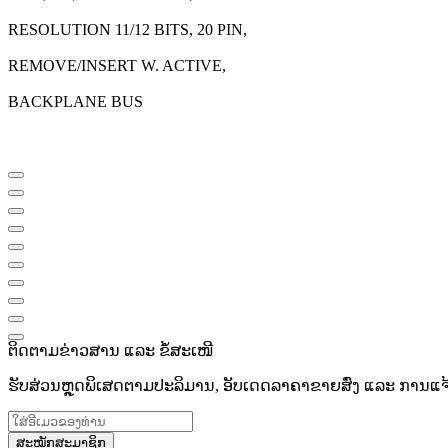
RESOLUTION 11/12 BITS, 20 PIN,
REMOVE/INSERT W. ACTIVE,
BACKPLANE BUS
ຕິດຕາມຂ່າວສານ ແລະ ຂໍ້ສະເໜີ
ຮັບສ່ວນຫຼຸດພິເສດຕາມປະລິມານ, ອັບເດດລາຄາຂາຍສົ່ງ ແລະ ການແຈ້ງເ
ສະໝັກສະມາຊິກ