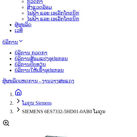
ກວດກາ
ສິງແວດລ້ອມ
ໄຟຟ້າ ແລະ ເອເລັກໂຕຣນິກ
ໄຟຟ້າ ແລະ ເອເລັກໂຕຣນິກ
ຜູ້ຜະລິດ
ເວທີ
ບໍລິການ
ບໍລິການ ກວດກາ
ບໍລິການສ້ອມແປງອຸປະກອນ
ບໍລິການປັບທຽບ
ບໍລິການໃຫ້ເຊົ່າອຸປະກອນ
ຜູ້ຜະລິດ
ເຫດການ - ງານວາງສະແດງ
ໂມດູນ Siemens
SIEMENS 6ES7332-5HD01-0AB0 ໂມດູນ