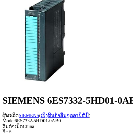
SIEMENS 6ES7332-5HD01-0AB
ຜູ້ຜະລິດ
SIEMENS
(
ເບິ່ງສິນຄ້າອື່ນໆຂອງຍີ່ຫໍ້ນີ້
)
Model
6ES7332-5HD01-0AB0
ຕົ້ນກຳເນີດ
China
ຕິດຕໍ່