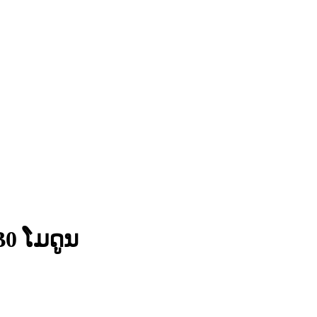
0 ໂມດູນ