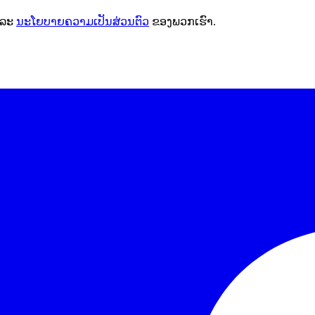
ລະ
ນະໂຍບາຍຄວາມເປັນສ່ວນຕົວ
ຂອງພວກເຮົາ.