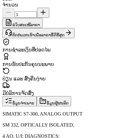
ຈຳນວນ
ຂໍໃບສະເໜີລາຄາ
ຕິດຕໍ່ພວກເຮົາເພື່ອລາຄາທີ່ດີທີ່ສຸດ
ການຊຳລະເງິນທີ່ປອດໄພ
ການຮັບປະກັນຄຸນນະພາບ
ປ່ຽນ ແລະ ສົ່ງຄືນງ່າຍ
ມີບໍລິການຈັດສົ່ງ
ຂໍ້ມູນຈຳເພາະ
ຂໍ້ມູນຜູ້ຜະລິດ
SIMATIC S7-300, ANALOG OUTPUT
SM 332, OPTICALLY ISOLATED,
4 AO, U/I; DIAGNOSTICS;