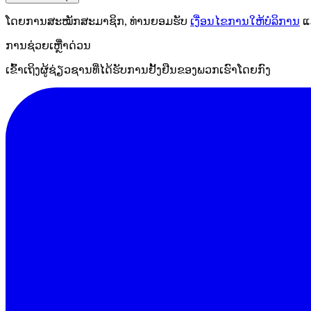
ໂດຍການສະໝັກສະມາຊິກ, ທ່ານຍອມຮັບ
ເງື່ອນໄຂການໃຫ້ບໍລິການ
ແ
ການຊ່ວຍເຫຼືໍາດ່ວນ
ເຂົ້າເຖິງຜູ້ຊ່ຽວຊານທີ່ໄດ້ຮັບການຢັ້ງຢືນຂອງພວກເຮົາໂດຍກົງ