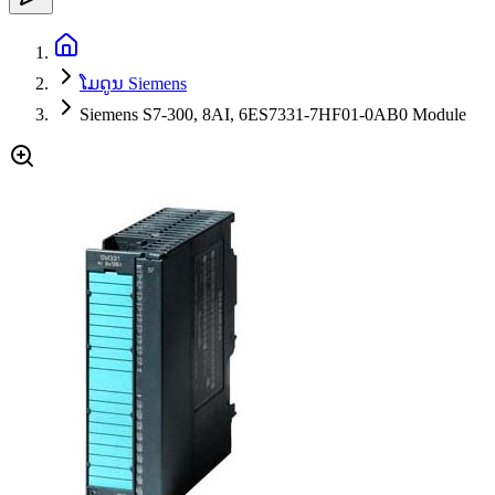
ໂມດູນ Siemens
Siemens S7-300, 8AI, 6ES7331-7HF01-0AB0 Module