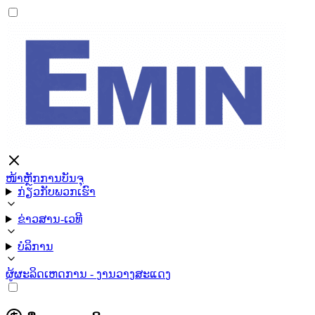
ໜ້າຫຼັກ
ການບັນຈຸ
ກ່ຽວກັບພວກເຮົາ
ຂ່າວສານ-ເວທີ
ບໍລິການ
ຜູ້ຜະລິດ
ເຫດການ - ງານວາງສະແດງ