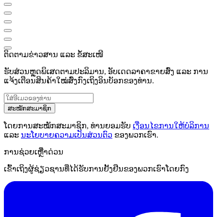
ຕິດຕາມຂ່າວສານ ແລະ ຂໍ້ສະເໜີ
ຮັບສ່ວນຫຼຸດພິເສດຕາມປະລິມານ, ອັບເດດລາຄາຂາຍສົ່ງ ແລະ ການ
ແຈ້ງເຕືອນສິນຄ້າໃໝ່ສົ່ງກົງເຖິງອິນບັອກຂອງທ່ານ.
ສະໝັກສະມາຊິກ
ໂດຍການສະໝັກສະມາຊິກ, ທ່ານຍອມຮັບ
ເງື່ອນໄຂການໃຫ້ບໍລິການ
ແລະ
ນະໂຍບາຍຄວາມເປັນສ່ວນຕົວ
ຂອງພວກເຮົາ.
ການຊ່ວຍເຫຼືໍາດ່ວນ
ເຂົ້າເຖິງຜູ້ຊ່ຽວຊານທີ່ໄດ້ຮັບການຢັ້ງຢືນຂອງພວກເຮົາໂດຍກົງ