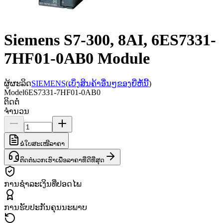
Siemens S7-300, 8AI, 6ES7331-
7HF01-0AB0 Module
ຜູ້ຜະລິດ
SIEMENS
(
ເບິ່ງສິນຄ້າອື່ນໆຂອງຍີ່ຫໍ້ນີ້
)
Model
6ES7331-7HF01-0AB0
ຕິດຕໍ່
ຈຳນວນ
ຂໍໃບສະເໜີລາຄາ
ຕິດຕໍ່ພວກເຮົາເພື່ອລາຄາທີ່ດີທີ່ສຸດ
ການຊຳລະເງິນທີ່ປອດໄພ
ການຮັບປະກັນຄຸນນະພາບ