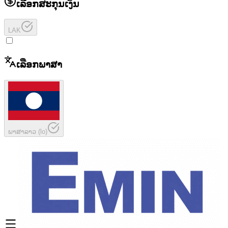
ເລືອກສະກຸນເງິນ
LAK
ເລືອກພາສາ
ພາສາລາວ
(
lo
)