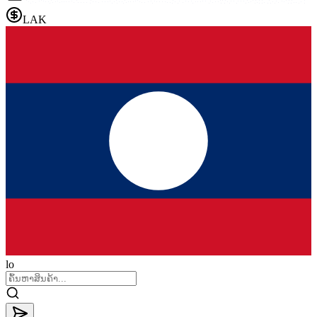
LAK
lo