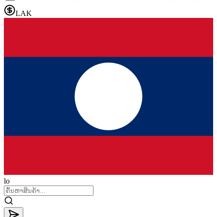
LAK
lo