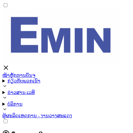
ໜ້າຫຼັກ
ການບັນຈຸ
ກ່ຽວກັບພວກເຮົາ
ຂ່າວສານ-ເວທີ
ບໍລິການ
ຜູ້ຜະລິດ
ເຫດການ - ງານວາງສະແດງ