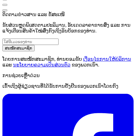
ຕິດຕາມຂ່າວສານ ແລະ ຂໍ້ສະເໜີ
ຮັບສ່ວນຫຼຸດພິເສດຕາມປະລິມານ, ອັບເດດລາຄາຂາຍສົ່ງ ແລະ ການ
ແຈ້ງເຕືອນສິນຄ້າໃໝ່ສົ່ງກົງເຖິງອິນບັອກຂອງທ່ານ.
ສະໝັກສະມາຊິກ
ໂດຍການສະໝັກສະມາຊິກ, ທ່ານຍອມຮັບ
ເງື່ອນໄຂການໃຫ້ບໍລິການ
ແລະ
ນະໂຍບາຍຄວາມເປັນສ່ວນຕົວ
ຂອງພວກເຮົາ.
ການຊ່ວຍເຫຼືໍາດ່ວນ
ເຂົ້າເຖິງຜູ້ຊ່ຽວຊານທີ່ໄດ້ຮັບການຢັ້ງຢືນຂອງພວກເຮົາໂດຍກົງ