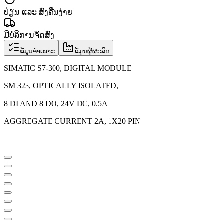
ປ່ຽນ ແລະ ສົ່ງຄືນງ່າຍ
ມີບໍລິການຈັດສົ່ງ
ຂໍ້ມູນຈຳເພາະ
ຂໍ້ມູນຜູ້ຜະລິດ
SIMATIC S7-300, DIGITAL MODULE
SM 323, OPTICALLY ISOLATED,
8 DI AND 8 DO, 24V DC, 0.5A
AGGREGATE CURRENT 2A, 1X20 PIN