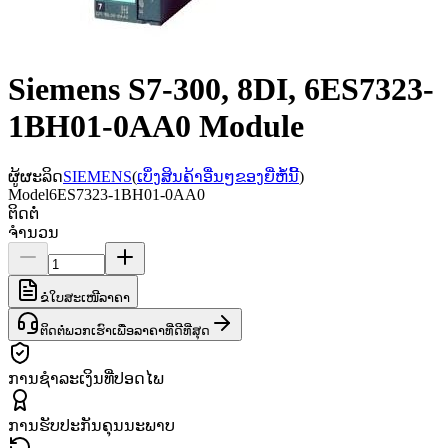
Siemens S7-300, 8DI, 6ES7323-
1BH01-0AA0 Module
ຜູ້ຜະລິດ
SIEMENS
(
ເບິ່ງສິນຄ້າອື່ນໆຂອງຍີ່ຫໍ້ນີ້
)
Model
6ES7323-1BH01-0AA0
ຕິດຕໍ່
ຈຳນວນ
ຂໍໃບສະເໜີລາຄາ
ຕິດຕໍ່ພວກເຮົາເພື່ອລາຄາທີ່ດີທີ່ສຸດ
ການຊຳລະເງິນທີ່ປອດໄພ
ການຮັບປະກັນຄຸນນະພາບ