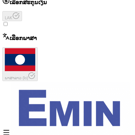
ເລືອກສະກຸນເງິນ
LAK
ເລືອກພາສາ
ພາສາລາວ
(
lo
)