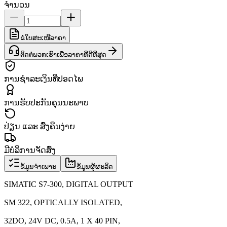
ຈຳນວນ
ຂໍໃບສະເໜີລາຄາ
ຕິດຕໍ່ພວກເຮົາເພື່ອລາຄາທີ່ດີທີ່ສຸດ
ການຊຳລະເງິນທີ່ປອດໄພ
ການຮັບປະກັນຄຸນນະພາບ
ປ່ຽນ ແລະ ສົ່ງຄືນງ່າຍ
ມີບໍລິການຈັດສົ່ງ
ຂໍ້ມູນຈຳເພາະ
ຂໍ້ມູນຜູ້ຜະລິດ
SIMATIC S7-300, DIGITAL OUTPUT
SM 322, OPTICALLY ISOLATED,
32DO, 24V DC, 0.5A, 1 X 40 PIN,