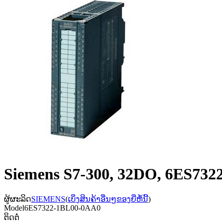
Siemens S7-300, 32DO, 6ES73
ຜູ້ຜະລິດ
SIEMENS
(
ເບິ່ງສິນຄ້າອື່ນໆຂອງຍີ່ຫໍ້ນີ້
)
Model
6ES7322-1BL00-0AA0
ຕິດຕໍ່