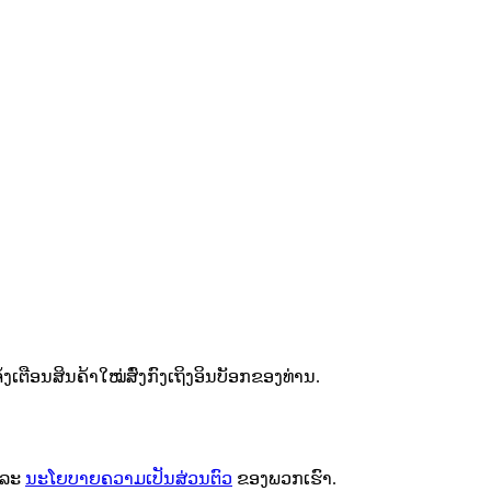
ຕືອນສິນຄ້າໃໝ່ສົ່ງກົງເຖິງອິນບັອກຂອງທ່ານ.
ລະ
ນະໂຍບາຍຄວາມເປັນສ່ວນຕົວ
ຂອງພວກເຮົາ.