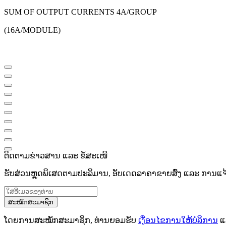
SUM OF OUTPUT CURRENTS 4A/GROUP
(16A/MODULE)
ຕິດຕາມຂ່າວສານ ແລະ ຂໍ້ສະເໜີ
ຮັບສ່ວນຫຼຸດພິເສດຕາມປະລິມານ, ອັບເດດລາຄາຂາຍສົ່ງ ແລະ ການແຈ້ງເ
ສະໝັກສະມາຊິກ
ໂດຍການສະໝັກສະມາຊິກ, ທ່ານຍອມຮັບ
ເງື່ອນໄຂການໃຫ້ບໍລິການ
ແ