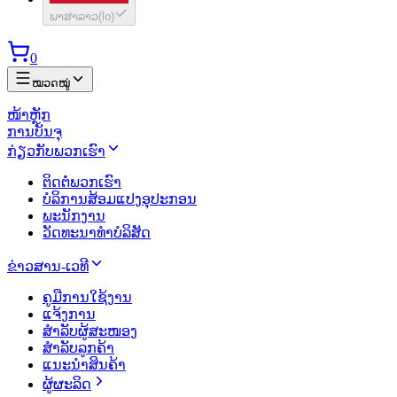
ພາສາລາວ
(
lo
)
0
ໝວດໝູ່
ໜ້າຫຼັກ
ການບັນຈຸ
ກ່ຽວກັບພວກເຮົາ
ຕິດຕໍ່ພວກເຮົາ
ບໍລິການສ້ອມແປງອຸປະກອນ
ພະນັກງານ
ວັດທະນາທຳບໍລິສັດ
ຂ່າວສານ-ເວທີ
ຄູມືການໃຊ້ງານ
ແຈ້ງການ
ສຳລັບຜູ້ສະໜອງ
ສຳລັບລູກຄ້າ
ແນະນຳສິນຄ້າ
ຜູ້ຜະລິດ