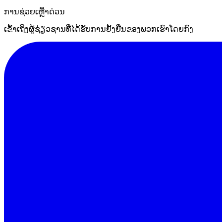
ການຊ່ວຍເຫຼືໍາດ່ວນ
ເຂົ້າເຖິງຜູ້ຊ່ຽວຊານທີ່ໄດ້ຮັບການຢັ້ງຢືນຂອງພວກເຮົາໂດຍກົງ