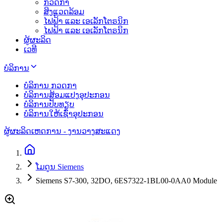
ກວດກາ
ສິງແວດລ້ອມ
ໄຟຟ້າ ແລະ ເອເລັກໂຕຣນິກ
ໄຟຟ້າ ແລະ ເອເລັກໂຕຣນິກ
ຜູ້ຜະລິດ
ເວທີ
ບໍລິການ
ບໍລິການ ກວດກາ
ບໍລິການສ້ອມແປງອຸປະກອນ
ບໍລິການປັບທຽບ
ບໍລິການໃຫ້ເຊົ່າອຸປະກອນ
ຜູ້ຜະລິດ
ເຫດການ - ງານວາງສະແດງ
ໂມດູນ Siemens
Siemens S7-300, 32DO, 6ES7322-1BL00-0AA0 Module