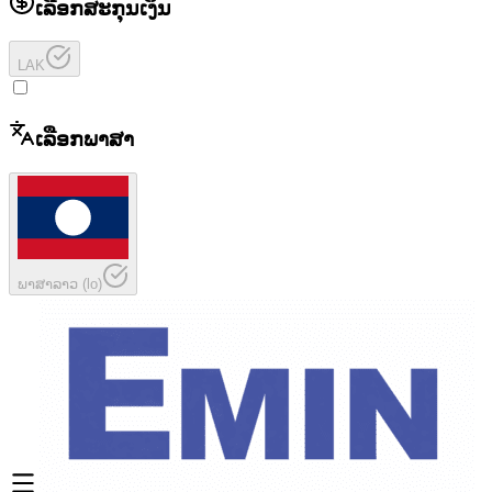
ເລືອກສະກຸນເງິນ
LAK
ເລືອກພາສາ
ພາສາລາວ
(
lo
)