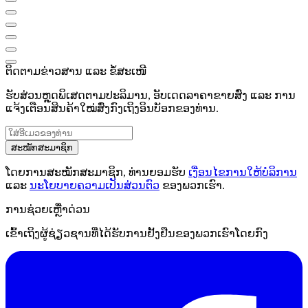
ຕິດຕາມຂ່າວສານ ແລະ ຂໍ້ສະເໜີ
ຮັບສ່ວນຫຼຸດພິເສດຕາມປະລິມານ, ອັບເດດລາຄາຂາຍສົ່ງ ແລະ ການ
ແຈ້ງເຕືອນສິນຄ້າໃໝ່ສົ່ງກົງເຖິງອິນບັອກຂອງທ່ານ.
ສະໝັກສະມາຊິກ
ໂດຍການສະໝັກສະມາຊິກ, ທ່ານຍອມຮັບ
ເງື່ອນໄຂການໃຫ້ບໍລິການ
ແລະ
ນະໂຍບາຍຄວາມເປັນສ່ວນຕົວ
ຂອງພວກເຮົາ.
ການຊ່ວຍເຫຼືໍາດ່ວນ
ເຂົ້າເຖິງຜູ້ຊ່ຽວຊານທີ່ໄດ້ຮັບການຢັ້ງຢືນຂອງພວກເຮົາໂດຍກົງ