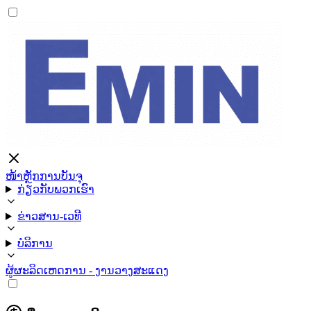
ໜ້າຫຼັກ
ການບັນຈຸ
ກ່ຽວກັບພວກເຮົາ
ຂ່າວສານ-ເວທີ
ບໍລິການ
ຜູ້ຜະລິດ
ເຫດການ - ງານວາງສະແດງ