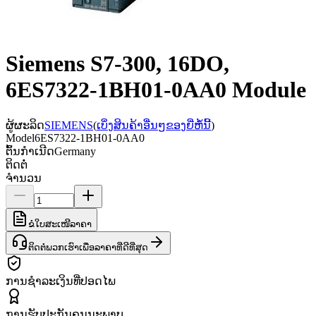
Siemens S7-300, 16DO,
6ES7322-1BH01-0AA0 Module
ຜູ້ຜະລິດ
SIEMENS
(
ເບິ່ງສິນຄ້າອື່ນໆຂອງຍີ່ຫໍ້ນີ້
)
Model
6ES7322-1BH01-0AA0
ຕົ້ນກຳເນີດ
Germany
ຕິດຕໍ່
ຈຳນວນ
ຂໍໃບສະເໜີລາຄາ
ຕິດຕໍ່ພວກເຮົາເພື່ອລາຄາທີ່ດີທີ່ສຸດ
ການຊຳລະເງິນທີ່ປອດໄພ
ການຮັບປະກັນຄຸນນະພາບ