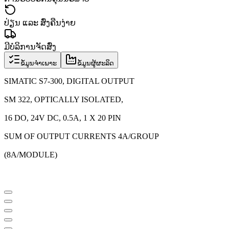
ປ່ຽນ ແລະ ສົ່ງຄືນງ່າຍ
ມີບໍລິການຈັດສົ່ງ
ຂໍ້ມູນຈຳເພາະ
ຂໍ້ມູນຜູ້ຜະລິດ
SIMATIC S7-300, DIGITAL OUTPUT
SM 322, OPTICALLY ISOLATED,
16 DO, 24V DC, 0.5A, 1 X 20 PIN
SUM OF OUTPUT CURRENTS 4A/GROUP
(8A/MODULE)