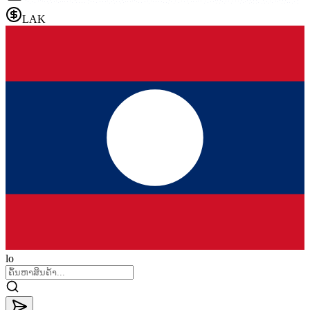
LAK
lo