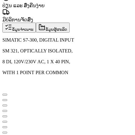
ປ່ຽນ ແລະ ສົ່ງຄືນງ່າຍ
ມີບໍລິການຈັດສົ່ງ
ຂໍ້ມູນຈຳເພາະ
ຂໍ້ມູນຜູ້ຜະລິດ
SIMATIC S7-300, DIGITAL INPUT
SM 321, OPTICALLY ISOLATED,
8 DI, 120V/230V AC, 1 X 40 PIN,
WITH 1 POINT PER COMMON