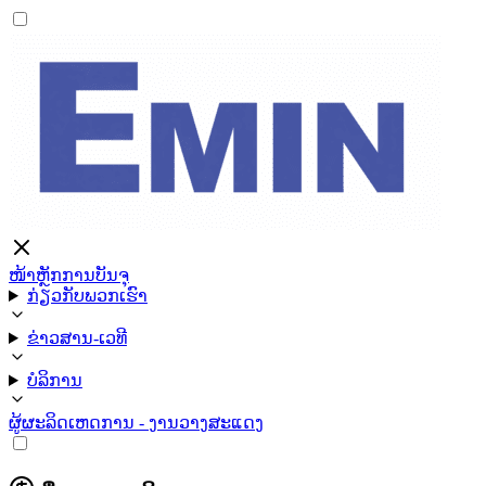
ໜ້າຫຼັກ
ການບັນຈຸ
ກ່ຽວກັບພວກເຮົາ
ຂ່າວສານ-ເວທີ
ບໍລິການ
ຜູ້ຜະລິດ
ເຫດການ - ງານວາງສະແດງ