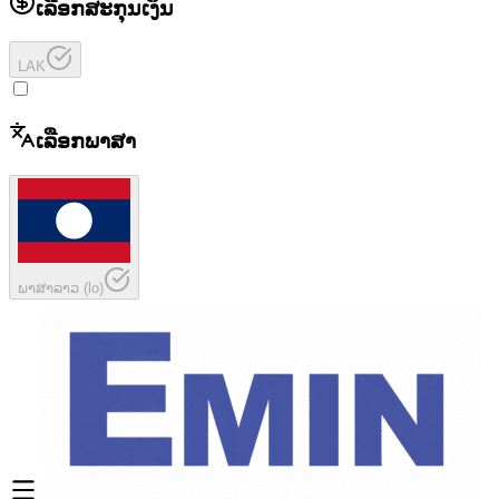
ເລືອກສະກຸນເງິນ
LAK
ເລືອກພາສາ
ພາສາລາວ
(
lo
)