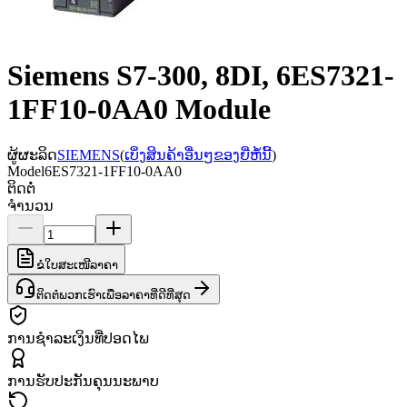
Siemens S7-300, 8DI, 6ES7321-
1FF10-0AA0 Module
ຜູ້ຜະລິດ
SIEMENS
(
ເບິ່ງສິນຄ້າອື່ນໆຂອງຍີ່ຫໍ້ນີ້
)
Model
6ES7321-1FF10-0AA0
ຕິດຕໍ່
ຈຳນວນ
ຂໍໃບສະເໜີລາຄາ
ຕິດຕໍ່ພວກເຮົາເພື່ອລາຄາທີ່ດີທີ່ສຸດ
ການຊຳລະເງິນທີ່ປອດໄພ
ການຮັບປະກັນຄຸນນະພາບ