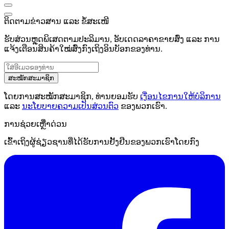
ຕິດຕາມຂ່າວສານ ແລະ ຂໍ້ສະເໜີ
ຮັບສ່ວນຫຼຸດພິເສດຕາມປະລິມານ, ອັບເດດລາຄາຂາຍສົ່ງ ແລະ ການ
ແຈ້ງເຕືອນສິນຄ້າໃໝ່ສົ່ງກົງເຖິງອິນບັອກຂອງທ່ານ.
ສະໝັກສະມາຊິກ
ໂດຍການສະໝັກສະມາຊິກ, ທ່ານຍອມຮັບ
ເງື່ອນໄຂການໃຫ້ບໍລິການ
ແລະ
ນະໂຍບາຍຄວາມເປັນສ່ວນຕົວ
ຂອງພວກເຮົາ.
ການຊ່ວຍເຫຼືໍາດ່ວນ
ເຂົ້າເຖິງຜູ້ຊ່ຽວຊານທີ່ໄດ້ຮັບການຢັ້ງຢືນຂອງພວກເຮົາໂດຍກົງ