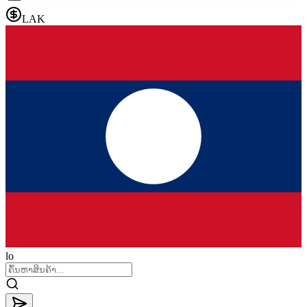
LAK
lo