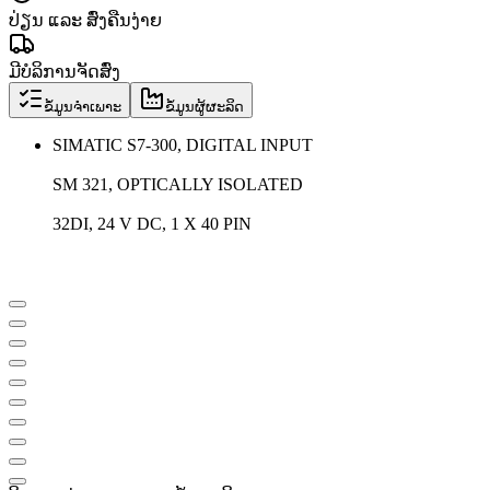
ປ່ຽນ ແລະ ສົ່ງຄືນງ່າຍ
ມີບໍລິການຈັດສົ່ງ
ຂໍ້ມູນຈຳເພາະ
ຂໍ້ມູນຜູ້ຜະລິດ
SIMATIC S7-300, DIGITAL INPUT
SM 321, OPTICALLY ISOLATED
32DI, 24 V DC, 1 X 40 PIN