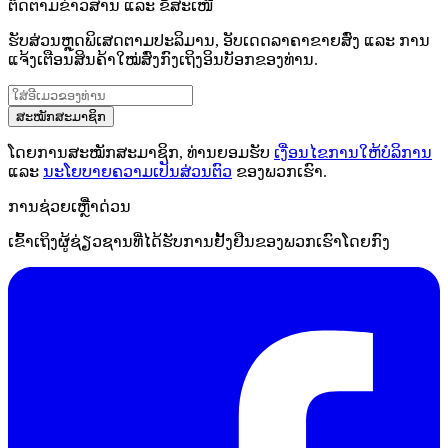
ຕິດຕາມຂ່າວສານ ແລະ ຂໍ້ສະເໜີ
ຮັບສ່ວນຫຼຸດພິເສດຕາມປະລິມານ, ອັບເດດລາຄາຂາຍສົ່ງ ແລະ ການ
ແຈ້ງເຕືອນສິນຄ້າໃໝ່ສົ່ງກົງເຖິງອິນບັອກຂອງທ່ານ.
ສະໝັກສະມາຊິກ
ໂດຍການສະໝັກສະມາຊິກ, ທ່ານຍອມຮັບ
ເງື່ອນໄຂການໃຫ້ບໍລິການ
ແລະ
ນະໂຍບາຍຄວາມເປັນສ່ວນຕົວ
ຂອງພວກເຮົາ.
ການຊ່ວຍເຫຼືໍາດ່ວນ
ເຂົ້າເຖິງຜູ້ຊ່ຽວຊານທີ່ໄດ້ຮັບການຢັ້ງຢືນຂອງພວກເຮົາໂດຍກົງ