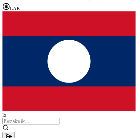
LAK
lo