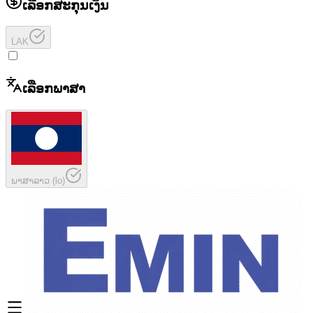
ເລືອກສະກຸນເງິນ
LAK
ເລືອກພາສາ
ພາສາລາວ
(
lo
)