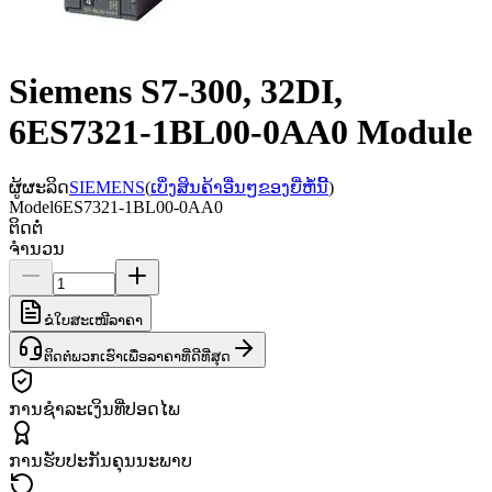
Siemens S7-300, 32DI,
6ES7321-1BL00-0AA0 Module
ຜູ້ຜະລິດ
SIEMENS
(
ເບິ່ງສິນຄ້າອື່ນໆຂອງຍີ່ຫໍ້ນີ້
)
Model
6ES7321-1BL00-0AA0
ຕິດຕໍ່
ຈຳນວນ
ຂໍໃບສະເໜີລາຄາ
ຕິດຕໍ່ພວກເຮົາເພື່ອລາຄາທີ່ດີທີ່ສຸດ
ການຊຳລະເງິນທີ່ປອດໄພ
ການຮັບປະກັນຄຸນນະພາບ