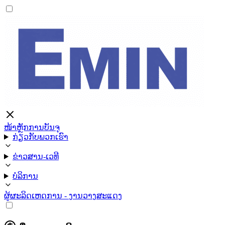
ໜ້າຫຼັກ
ການບັນຈຸ
ກ່ຽວກັບພວກເຮົາ
ຂ່າວສານ-ເວທີ
ບໍລິການ
ຜູ້ຜະລິດ
ເຫດການ - ງານວາງສະແດງ