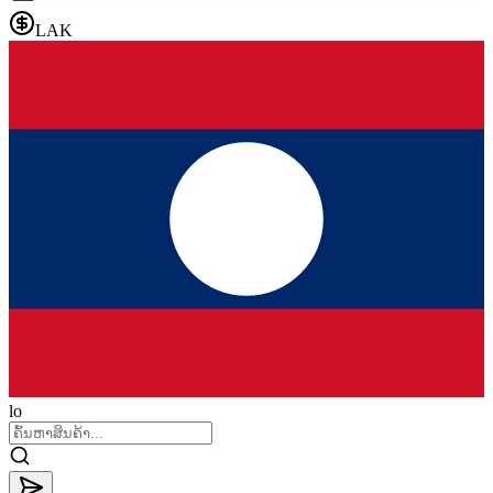
LAK
lo