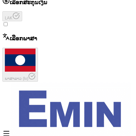
ເລືອກສະກຸນເງິນ
LAK
ເລືອກພາສາ
ພາສາລາວ
(
lo
)