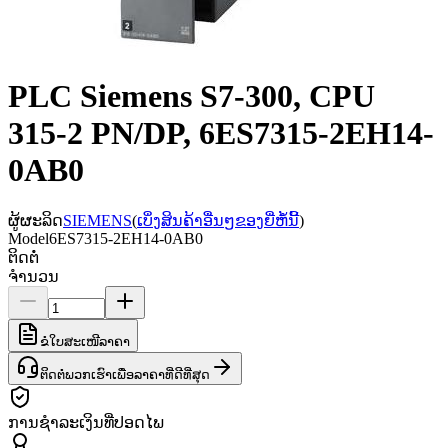
PLC Siemens S7-300, CPU
315-2 PN/DP, 6ES7315-2EH14-
0AB0
ຜູ້ຜະລິດ
SIEMENS
(
ເບິ່ງສິນຄ້າອື່ນໆຂອງຍີ່ຫໍ້ນີ້
)
Model
6ES7315-2EH14-0AB0
ຕິດຕໍ່
ຈຳນວນ
ຂໍໃບສະເໜີລາຄາ
ຕິດຕໍ່ພວກເຮົາເພື່ອລາຄາທີ່ດີທີ່ສຸດ
ການຊຳລະເງິນທີ່ປອດໄພ