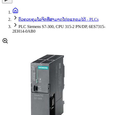
ຕົວຄວບຄຸມໂລຈິກທີ່ສາມາດໂປຣແກຣມໄດ້ - PLCs
PLC Siemens S7-300, CPU 315-2 PN/DP, 6ES7315-
2EH14-0AB0