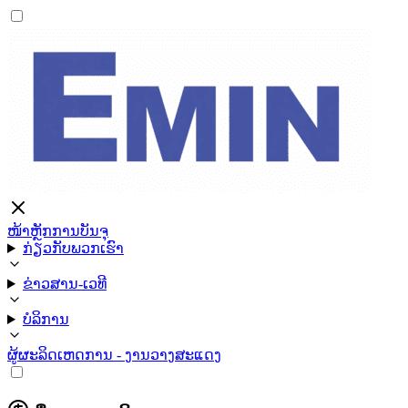
ໜ້າຫຼັກ
ການບັນຈຸ
ກ່ຽວກັບພວກເຮົາ
ຂ່າວສານ-ເວທີ
ບໍລິການ
ຜູ້ຜະລິດ
ເຫດການ - ງານວາງສະແດງ