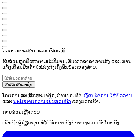
ຕິດຕາມຂ່າວສານ ແລະ ຂໍ້ສະເໜີ
ຮັບສ່ວນຫຼຸດພິເສດຕາມປະລິມານ, ອັບເດດລາຄາຂາຍສົ່ງ ແລະ ການ
ແຈ້ງເຕືອນສິນຄ້າໃໝ່ສົ່ງກົງເຖິງອິນບັອກຂອງທ່ານ.
ສະໝັກສະມາຊິກ
ໂດຍການສະໝັກສະມາຊິກ, ທ່ານຍອມຮັບ
ເງື່ອນໄຂການໃຫ້ບໍລິການ
ແລະ
ນະໂຍບາຍຄວາມເປັນສ່ວນຕົວ
ຂອງພວກເຮົາ.
ການຊ່ວຍເຫຼືໍາດ່ວນ
ເຂົ້າເຖິງຜູ້ຊ່ຽວຊານທີ່ໄດ້ຮັບການຢັ້ງຢືນຂອງພວກເຮົາໂດຍກົງ