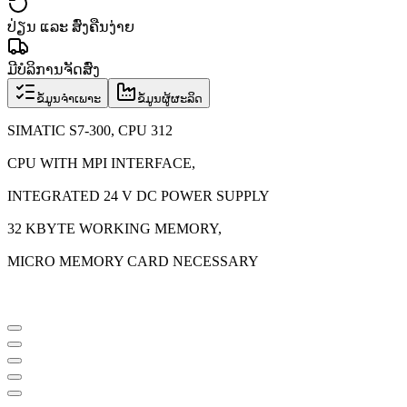
ປ່ຽນ ແລະ ສົ່ງຄືນງ່າຍ
ມີບໍລິການຈັດສົ່ງ
ຂໍ້ມູນຈຳເພາະ
ຂໍ້ມູນຜູ້ຜະລິດ
SIMATIC S7-300, CPU 312
CPU WITH MPI INTERFACE,
INTEGRATED 24 V DC POWER SUPPLY
32 KBYTE WORKING MEMORY,
MICRO MEMORY CARD NECESSARY