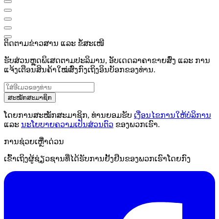
ຕິດຕາມຂ່າວສານ ແລະ ຂໍ້ສະເໜີ
ຮັບສ່ວນຫຼຸດພິເສດຕາມປະລິມານ, ອັບເດດລາຄາຂາຍສົ່ງ ແລະ ການ
ແຈ້ງເຕືອນສິນຄ້າໃໝ່ສົ່ງກົງເຖິງອິນບັອກຂອງທ່ານ.
ສະໝັກສະມາຊິກ
ໂດຍການສະໝັກສະມາຊິກ, ທ່ານຍອມຮັບ
ເງື່ອນໄຂການໃຫ້ບໍລິການ
ແລະ
ນະໂຍບາຍຄວາມເປັນສ່ວນຕົວ
ຂອງພວກເຮົາ.
ການຊ່ວຍເຫຼືໍາດ່ວນ
ເຂົ້າເຖິງຜູ້ຊ່ຽວຊານທີ່ໄດ້ຮັບການຢັ້ງຢືນຂອງພວກເຮົາໂດຍກົງ