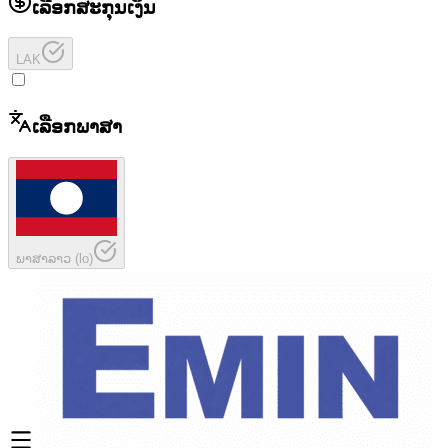
ເລືອກສະກຸນເງິນ
LAK
ເລືອກພາສາ
ພາສາລາວ
(
lo
)