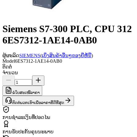
Siemens S7-300 PLC, CPU 312
6ES7312-1AE14-0AB0
ຜູ້ຜະລິດ
SIEMENS
(
ເບິ່ງສິນຄ້າອື່ນໆຂອງຍີ່ຫໍ້ນີ້
)
Model
6ES7312-1AE14-0AB0
ຕິດຕໍ່
ຈຳນວນ
ຂໍໃບສະເໜີລາຄາ
ຕິດຕໍ່ພວກເຮົາເພື່ອລາຄາທີ່ດີທີ່ສຸດ
ການຊຳລະເງິນທີ່ປອດໄພ
ການຮັບປະກັນຄຸນນະພາບ