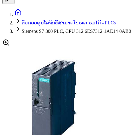
ຕົວຄວບຄຸມໂລຈິກທີ່ສາມາດໂປຣແກຣມໄດ້ - PLCs
Siemens S7-300 PLC, CPU 312 6ES7312-1AE14-0AB0