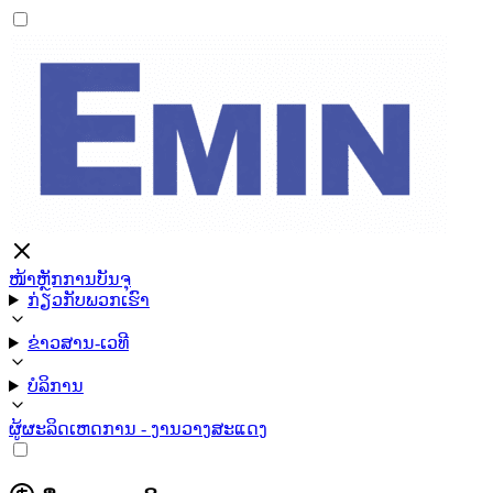
ໜ້າຫຼັກ
ການບັນຈຸ
ກ່ຽວກັບພວກເຮົາ
ຂ່າວສານ-ເວທີ
ບໍລິການ
ຜູ້ຜະລິດ
ເຫດການ - ງານວາງສະແດງ