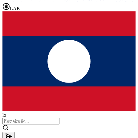
LAK
lo