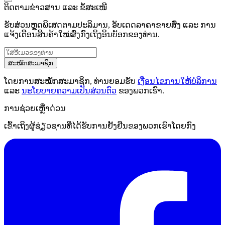
ຕິດຕາມຂ່າວສານ ແລະ ຂໍ້ສະເໜີ
ຮັບສ່ວນຫຼຸດພິເສດຕາມປະລິມານ, ອັບເດດລາຄາຂາຍສົ່ງ ແລະ ການ
ແຈ້ງເຕືອນສິນຄ້າໃໝ່ສົ່ງກົງເຖິງອິນບັອກຂອງທ່ານ.
ສະໝັກສະມາຊິກ
ໂດຍການສະໝັກສະມາຊິກ, ທ່ານຍອມຮັບ
ເງື່ອນໄຂການໃຫ້ບໍລິການ
ແລະ
ນະໂຍບາຍຄວາມເປັນສ່ວນຕົວ
ຂອງພວກເຮົາ.
ການຊ່ວຍເຫຼືໍາດ່ວນ
ເຂົ້າເຖິງຜູ້ຊ່ຽວຊານທີ່ໄດ້ຮັບການຢັ້ງຢືນຂອງພວກເຮົາໂດຍກົງ