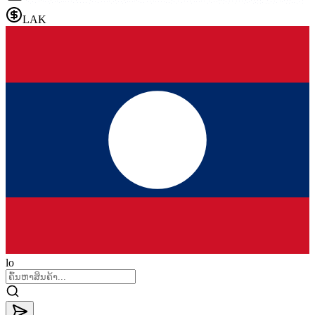
LAK
lo