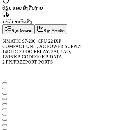
ປ່ຽນ ແລະ ສົ່ງຄືນງ່າຍ
ມີບໍລິການຈັດສົ່ງ
ຂໍ້ມູນຈຳເພາະ
ຂໍ້ມູນຜູ້ຜະລິດ
SIMATIC S7-200, CPU 224XP
COMPACT UNIT, AC POWER SUPPLY
14DI DC/10DO RELAY, 2AI, 1AO,
12/16 KB CODE/10 KB DATA,
2 PPI/FREEPORT PORTS