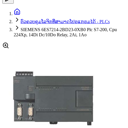
ຕົວຄວບຄຸມໂລຈິກທີ່ສາມາດໂປຣແກຣມໄດ້ - PLCs
SIEMENS 6ES7214-2BD23-0XB0 Plc S7-200, Cpu
224Xp, 14Di Dc/10Do Relay, 2Ai, 1Ao