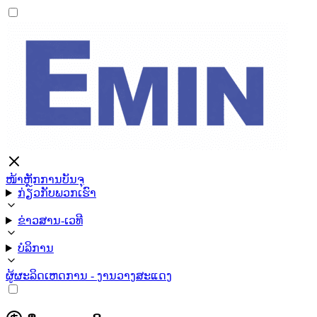
ໜ້າຫຼັກ
ການບັນຈຸ
ກ່ຽວກັບພວກເຮົາ
ຂ່າວສານ-ເວທີ
ບໍລິການ
ຜູ້ຜະລິດ
ເຫດການ - ງານວາງສະແດງ