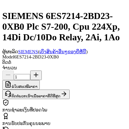
SIEMENS 6ES7214-2BD23-
0XB0 Plc S7-200, Cpu 224Xp,
14Di Dc/10Do Relay, 2Ai, 1Ao
ຜູ້ຜະລິດ
SIEMENS
(
ເບິ່ງສິນຄ້າອື່ນໆຂອງຍີ່ຫໍ້ນີ້
)
Model
6ES7214-2BD23-0XB0
ຕິດຕໍ່
ຈຳນວນ
ຂໍໃບສະເໜີລາຄາ
ຕິດຕໍ່ພວກເຮົາເພື່ອລາຄາທີ່ດີທີ່ສຸດ
ການຊຳລະເງິນທີ່ປອດໄພ
ການຮັບປະກັນຄຸນນະພາບ