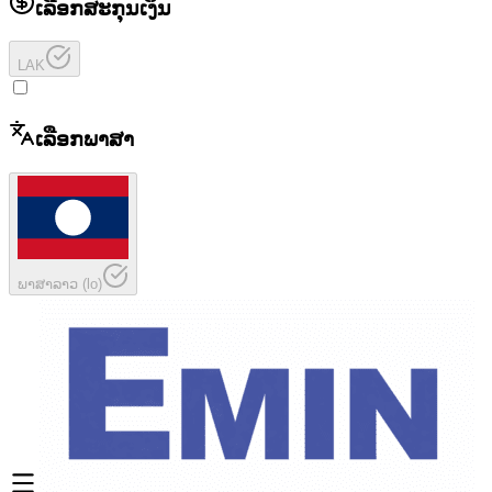
ເລືອກສະກຸນເງິນ
LAK
ເລືອກພາສາ
ພາສາລາວ
(
lo
)