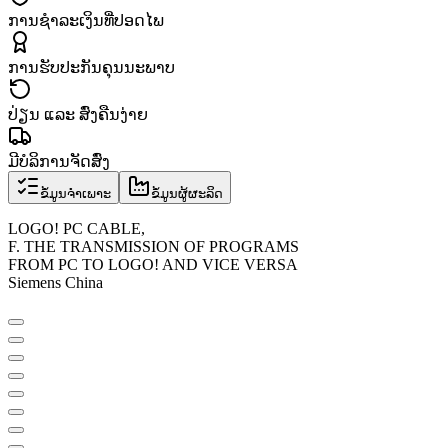
ການຊຳລະເງິນທີ່ປອດໄພ
ການຮັບປະກັນຄຸນນະພາບ
ປ່ຽນ ແລະ ສົ່ງຄືນງ່າຍ
ມີບໍລິການຈັດສົ່ງ
ຂໍ້ມູນຈຳເພາະ
ຂໍ້ມູນຜູ້ຜະລິດ
LOGO! PC CABLE,
F. THE TRANSMISSION OF PROGRAMS
FROM PC TO LOGO! AND VICE VERSA
Siemens China