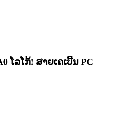
 ໂລໂກ້! ສາຍເຄເບີ້ນ PC