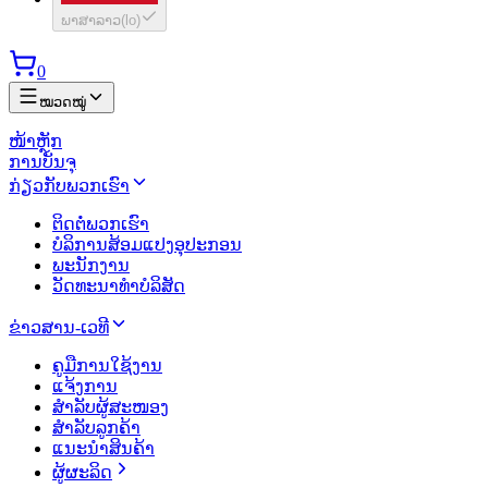
ພາສາລາວ
(
lo
)
0
ໝວດໝູ່
ໜ້າຫຼັກ
ການບັນຈຸ
ກ່ຽວກັບພວກເຮົາ
ຕິດຕໍ່ພວກເຮົາ
ບໍລິການສ້ອມແປງອຸປະກອນ
ພະນັກງານ
ວັດທະນາທຳບໍລິສັດ
ຂ່າວສານ-ເວທີ
ຄູມືການໃຊ້ງານ
ແຈ້ງການ
ສຳລັບຜູ້ສະໜອງ
ສຳລັບລູກຄ້າ
ແນະນຳສິນຄ້າ
ຜູ້ຜະລິດ