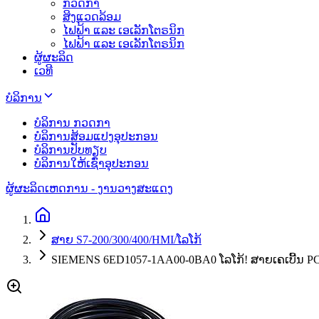
ກວດກາ
ສິງແວດລ້ອມ
ໄຟຟ້າ ແລະ ເອເລັກໂຕຣນິກ
ໄຟຟ້າ ແລະ ເອເລັກໂຕຣນິກ
ຜູ້ຜະລິດ
ເວທີ
ບໍລິການ
ບໍລິການ ກວດກາ
ບໍລິການສ້ອມແປງອຸປະກອນ
ບໍລິການປັບທຽບ
ບໍລິການໃຫ້ເຊົ່າອຸປະກອນ
ຜູ້ຜະລິດ
ເຫດການ - ງານວາງສະແດງ
ສາຍ S7-200/300/400/HMI/ໂລໂກ້
SIEMENS 6ED1057-1AA00-0BA0 ໂລໂກ້! ສາຍເຄເບີ້ນ P