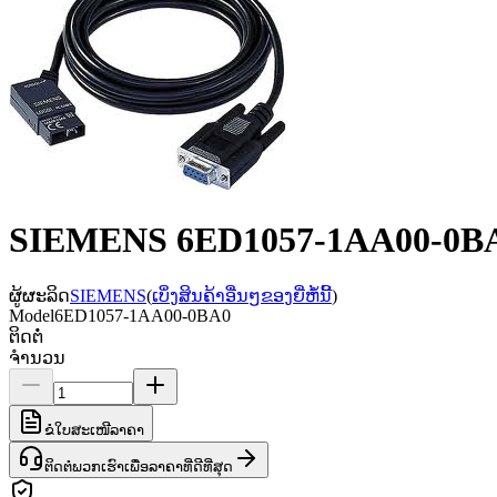
SIEMENS 6ED1057-1AA00-0BA0
ຜູ້ຜະລິດ
SIEMENS
(
ເບິ່ງສິນຄ້າອື່ນໆຂອງຍີ່ຫໍ້ນີ້
)
Model
6ED1057-1AA00-0BA0
ຕິດຕໍ່
ຈຳນວນ
ຂໍໃບສະເໜີລາຄາ
ຕິດຕໍ່ພວກເຮົາເພື່ອລາຄາທີ່ດີທີ່ສຸດ