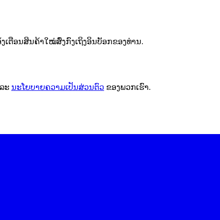
ຕືອນສິນຄ້າໃໝ່ສົ່ງກົງເຖິງອິນບັອກຂອງທ່ານ.
ລະ
ນະໂຍບາຍຄວາມເປັນສ່ວນຕົວ
ຂອງພວກເຮົາ.