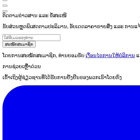
ຕິດຕາມຂ່າວສານ ແລະ ຂໍ້ສະເໜີ
ຮັບສ່ວນຫຼຸດພິເສດຕາມປະລິມານ, ອັບເດດລາຄາຂາຍສົ່ງ ແລະ ການແຈ້ງເ
ສະໝັກສະມາຊິກ
ໂດຍການສະໝັກສະມາຊິກ, ທ່ານຍອມຮັບ
ເງື່ອນໄຂການໃຫ້ບໍລິການ
ແ
ການຊ່ວຍເຫຼືໍາດ່ວນ
ເຂົ້າເຖິງຜູ້ຊ່ຽວຊານທີ່ໄດ້ຮັບການຢັ້ງຢືນຂອງພວກເຮົາໂດຍກົງ