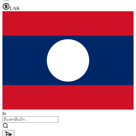
LAK
lo