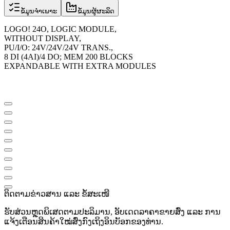
ຂໍ້ມູນຈຳເພາະ
ຂໍ້ມູນຜູ້ຜະລິດ
LOGO! 24O, LOGIC MODULE,
WITHOUT DISPLAY,
PU/I/O: 24V/24V/24V TRANS.,
8 DI (4AI)/4 DO; MEM 200 BLOCKS
EXPANDABLE WITH EXTRA MODULES
ຕິດຕາມຂ່າວສານ ແລະ ຂໍ້ສະເໜີ
ຮັບສ່ວນຫຼຸດພິເສດຕາມປະລິມານ, ອັບເດດລາຄາຂາຍສົ່ງ ແລະ ການ
ແຈ້ງເຕືອນສິນຄ້າໃໝ່ສົ່ງກົງເຖິງອິນບັອກຂອງທ່ານ.