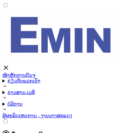
ໜ້າຫຼັກ
ການບັນຈຸ
ກ່ຽວກັບພວກເຮົາ
ຂ່າວສານ-ເວທີ
ບໍລິການ
ຜູ້ຜະລິດ
ເຫດການ - ງານວາງສະແດງ