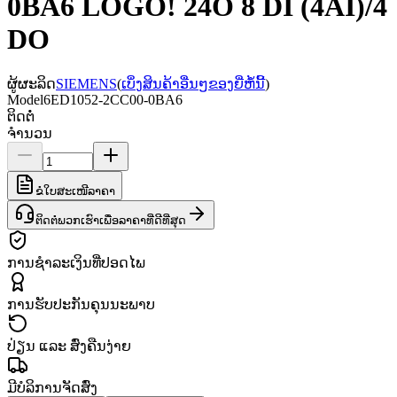
0BA6 LOGO! 24O 8 DI (4AI)/4
DO
ຜູ້ຜະລິດ
SIEMENS
(
ເບິ່ງສິນຄ້າອື່ນໆຂອງຍີ່ຫໍ້ນີ້
)
Model
6ED1052-2CC00-0BA6
ຕິດຕໍ່
ຈຳນວນ
ຂໍໃບສະເໜີລາຄາ
ຕິດຕໍ່ພວກເຮົາເພື່ອລາຄາທີ່ດີທີ່ສຸດ
ການຊຳລະເງິນທີ່ປອດໄພ
ການຮັບປະກັນຄຸນນະພາບ
ປ່ຽນ ແລະ ສົ່ງຄືນງ່າຍ
ມີບໍລິການຈັດສົ່ງ