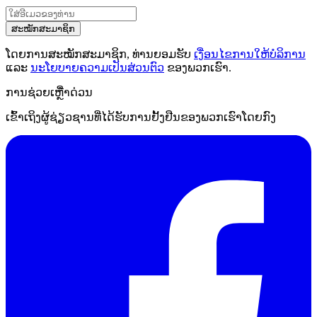
ສະໝັກສະມາຊິກ
ໂດຍການສະໝັກສະມາຊິກ, ທ່ານຍອມຮັບ
ເງື່ອນໄຂການໃຫ້ບໍລິການ
ແລະ
ນະໂຍບາຍຄວາມເປັນສ່ວນຕົວ
ຂອງພວກເຮົາ.
ການຊ່ວຍເຫຼືໍາດ່ວນ
ເຂົ້າເຖິງຜູ້ຊ່ຽວຊານທີ່ໄດ້ຮັບການຢັ້ງຢືນຂອງພວກເຮົາໂດຍກົງ