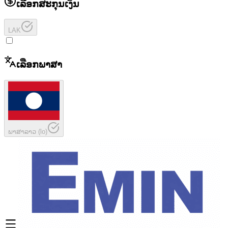
ເລືອກສະກຸນເງິນ
LAK
ເລືອກພາສາ
ພາສາລາວ
(
lo
)