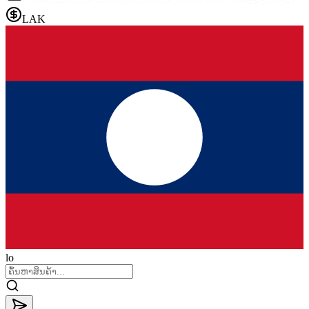
LAK
lo