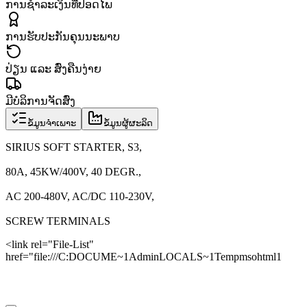
ການຊຳລະເງິນທີ່ປອດໄພ
ການຮັບປະກັນຄຸນນະພາບ
ປ່ຽນ ແລະ ສົ່ງຄືນງ່າຍ
ມີບໍລິການຈັດສົ່ງ
ຂໍ້ມູນຈຳເພາະ
ຂໍ້ມູນຜູ້ຜະລິດ
SIRIUS SOFT STARTER, S3,
80A, 45KW/400V, 40 DEGR.,
AC 200-480V, AC/DC 110-230V,
SCREW TERMINALS
<link rel="File-List"
href="file:///C:DOCUME~1AdminLOCALS~1Tempmsohtml1