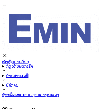
ໜ້າຫຼັກ
ການບັນຈຸ
ກ່ຽວກັບພວກເຮົາ
ຂ່າວສານ-ເວທີ
ບໍລິການ
ຜູ້ຜະລິດ
ເຫດການ - ງານວາງສະແດງ