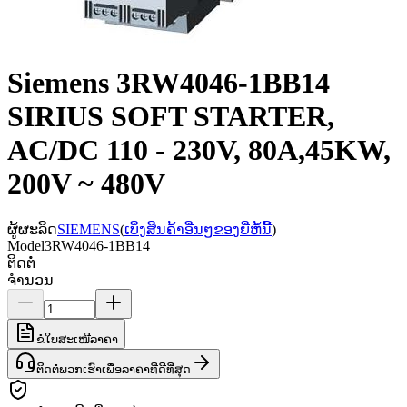
Siemens 3RW4046-1BB14
SIRIUS SOFT STARTER,
AC/DC 110 - 230V, 80A,45KW,
200V ~ 480V
ຜູ້ຜະລິດ
SIEMENS
(
ເບິ່ງສິນຄ້າອື່ນໆຂອງຍີ່ຫໍ້ນີ້
)
Model
3RW4046-1BB14
ຕິດຕໍ່
ຈຳນວນ
ຂໍໃບສະເໜີລາຄາ
ຕິດຕໍ່ພວກເຮົາເພື່ອລາຄາທີ່ດີທີ່ສຸດ