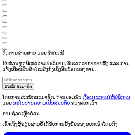
ຕິດຕາມຂ່າວສານ ແລະ ຂໍ້ສະເໜີ
ຮັບສ່ວນຫຼຸດພິເສດຕາມປະລິມານ, ອັບເດດລາຄາຂາຍສົ່ງ ແລະ ການ
ແຈ້ງເຕືອນສິນຄ້າໃໝ່ສົ່ງກົງເຖິງອິນບັອກຂອງທ່ານ.
ສະໝັກສະມາຊິກ
ໂດຍການສະໝັກສະມາຊິກ, ທ່ານຍອມຮັບ
ເງື່ອນໄຂການໃຫ້ບໍລິການ
ແລະ
ນະໂຍບາຍຄວາມເປັນສ່ວນຕົວ
ຂອງພວກເຮົາ.
ການຊ່ວຍເຫຼືໍາດ່ວນ
ເຂົ້າເຖິງຜູ້ຊ່ຽວຊານທີ່ໄດ້ຮັບການຢັ້ງຢືນຂອງພວກເຮົາໂດຍກົງ