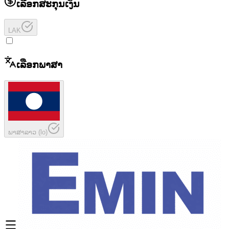
ເລືອກສະກຸນເງິນ
LAK
ເລືອກພາສາ
ພາສາລາວ
(
lo
)