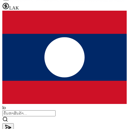
LAK
lo