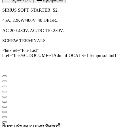
ຂໍ້ມູນຈຳເພາະ
ຂໍ້ມູນຜູ້ຜະລິດ
SIRIUS SOFT STARTER, S2,
45A, 22KW/400V, 40 DEGR.,
AC 200-480V, AC/DC 110-230V,
SCREW TERMINALS
<link rel="File-List"
href="file:///C:DOCUME~1AdminLOCALS~1Tempmsohtml1
ຕິດຕາມຂ່າວສານ ແລະ ຂໍ້ສະເໜີ