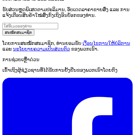
ຮັບສ່ວນຫຼຸດພິເສດຕາມປະລິມານ, ອັບເດດລາຄາຂາຍສົ່ງ ແລະ ການ
ແຈ້ງເຕືອນສິນຄ້າໃໝ່ສົ່ງກົງເຖິງອິນບັອກຂອງທ່ານ.
ສະໝັກສະມາຊິກ
ໂດຍການສະໝັກສະມາຊິກ, ທ່ານຍອມຮັບ
ເງື່ອນໄຂການໃຫ້ບໍລິການ
ແລະ
ນະໂຍບາຍຄວາມເປັນສ່ວນຕົວ
ຂອງພວກເຮົາ.
ການຊ່ວຍເຫຼືໍາດ່ວນ
ເຂົ້າເຖິງຜູ້ຊ່ຽວຊານທີ່ໄດ້ຮັບການຢັ້ງຢືນຂອງພວກເຮົາໂດຍກົງ