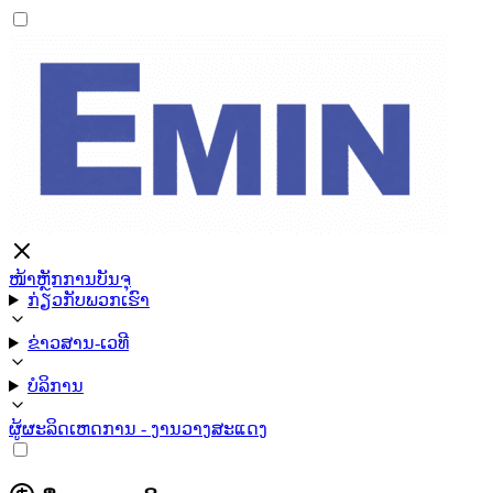
ໜ້າຫຼັກ
ການບັນຈຸ
ກ່ຽວກັບພວກເຮົາ
ຂ່າວສານ-ເວທີ
ບໍລິການ
ຜູ້ຜະລິດ
ເຫດການ - ງານວາງສະແດງ