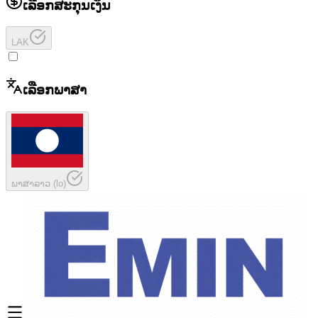
ເລືອກສະກຸນເງິນ
LAK
ເລືອກພາສາ
ພາສາລາວ
(
lo
)