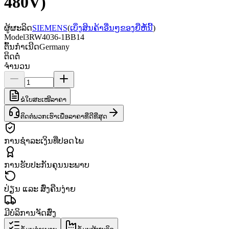
480V)
ຜູ້ຜະລິດ
SIEMENS
(
ເບິ່ງສິນຄ້າອື່ນໆຂອງຍີ່ຫໍ້ນີ້
)
Model
3RW4036-1BB14
ຕົ້ນກຳເນີດ
Germany
ຕິດຕໍ່
ຈຳນວນ
ຂໍໃບສະເໜີລາຄາ
ຕິດຕໍ່ພວກເຮົາເພື່ອລາຄາທີ່ດີທີ່ສຸດ
ການຊຳລະເງິນທີ່ປອດໄພ
ການຮັບປະກັນຄຸນນະພາບ
ປ່ຽນ ແລະ ສົ່ງຄືນງ່າຍ
ມີບໍລິການຈັດສົ່ງ