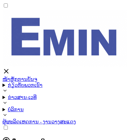
ໜ້າຫຼັກ
ການບັນຈຸ
ກ່ຽວກັບພວກເຮົາ
ຂ່າວສານ-ເວທີ
ບໍລິການ
ຜູ້ຜະລິດ
ເຫດການ - ງານວາງສະແດງ