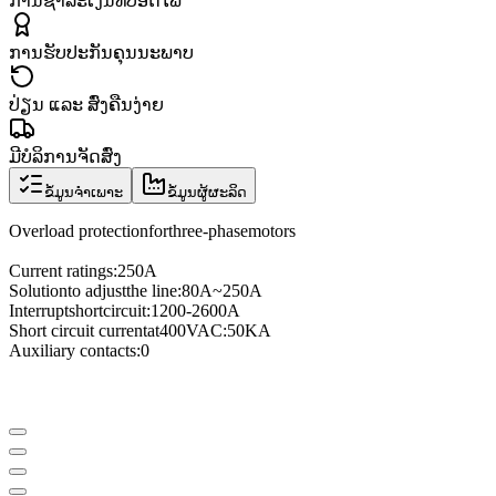
ການຊຳລະເງິນທີ່ປອດໄພ
ການຮັບປະກັນຄຸນນະພາບ
ປ່ຽນ ແລະ ສົ່ງຄືນງ່າຍ
ມີບໍລິການຈັດສົ່ງ
ຂໍ້ມູນຈຳເພາະ
ຂໍ້ມູນຜູ້ຜະລິດ
Overload protection
for
three
-phase
motors
Current ratings
:
250A
Solution
to adjust
the line
:
80A
~
250A
Interrupt
short
circuit
:
1200
-
2600A
Short circuit current
at
400VAC
:
50KA
Auxiliary contacts
:
0