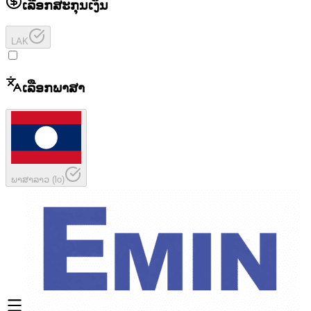
ເລືອກສະກຸນເງິນ
LAK
ເລືອກພາສາ
ພາສາລາວ
(
lo
)