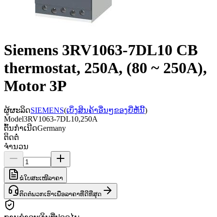
Siemens 3RV1063-7DL10 CB
thermostat, 250A, (80 ~ 250A),
Motor 3P
ຜູ້ຜະລິດ
SIEMENS
(
ເບິ່ງສິນຄ້າອື່ນໆຂອງຍີ່ຫໍ້ນີ້
)
Model
3RV1063-7DL10,250A
ຕົ້ນກຳເນີດ
Germany
ຕິດຕໍ່
ຈຳນວນ
ຂໍໃບສະເໜີລາຄາ
ຕິດຕໍ່ພວກເຮົາເພື່ອລາຄາທີ່ດີທີ່ສຸດ