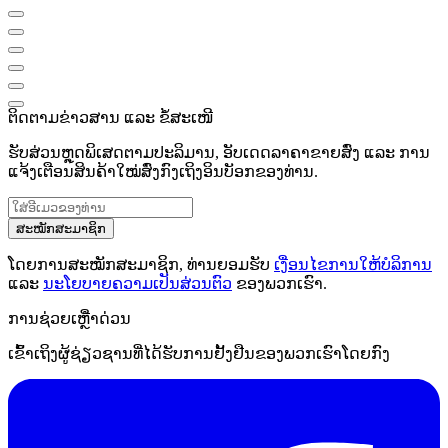
ຕິດຕາມຂ່າວສານ ແລະ ຂໍ້ສະເໜີ
ຮັບສ່ວນຫຼຸດພິເສດຕາມປະລິມານ, ອັບເດດລາຄາຂາຍສົ່ງ ແລະ ການ
ແຈ້ງເຕືອນສິນຄ້າໃໝ່ສົ່ງກົງເຖິງອິນບັອກຂອງທ່ານ.
ສະໝັກສະມາຊິກ
ໂດຍການສະໝັກສະມາຊິກ, ທ່ານຍອມຮັບ
ເງື່ອນໄຂການໃຫ້ບໍລິການ
ແລະ
ນະໂຍບາຍຄວາມເປັນສ່ວນຕົວ
ຂອງພວກເຮົາ.
ການຊ່ວຍເຫຼືໍາດ່ວນ
ເຂົ້າເຖິງຜູ້ຊ່ຽວຊານທີ່ໄດ້ຮັບການຢັ້ງຢືນຂອງພວກເຮົາໂດຍກົງ