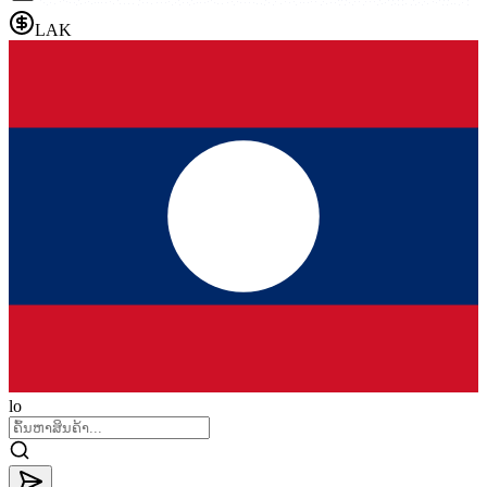
LAK
lo