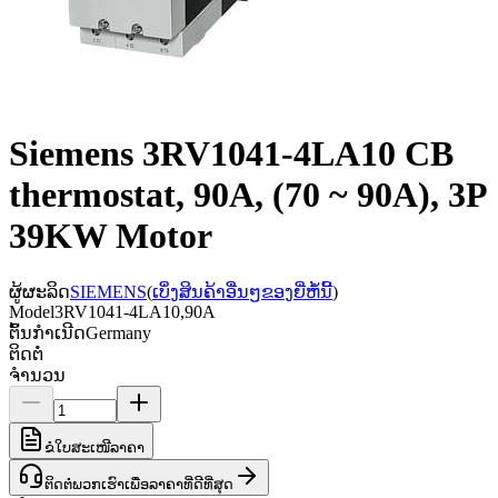
Siemens 3RV1041-4LA10 CB
thermostat, 90A, (70 ~ 90A), 3P
39KW Motor
ຜູ້ຜະລິດ
SIEMENS
(
ເບິ່ງສິນຄ້າອື່ນໆຂອງຍີ່ຫໍ້ນີ້
)
Model
3RV1041-4LA10,90A
ຕົ້ນກຳເນີດ
Germany
ຕິດຕໍ່
ຈຳນວນ
ຂໍໃບສະເໜີລາຄາ
ຕິດຕໍ່ພວກເຮົາເພື່ອລາຄາທີ່ດີທີ່ສຸດ