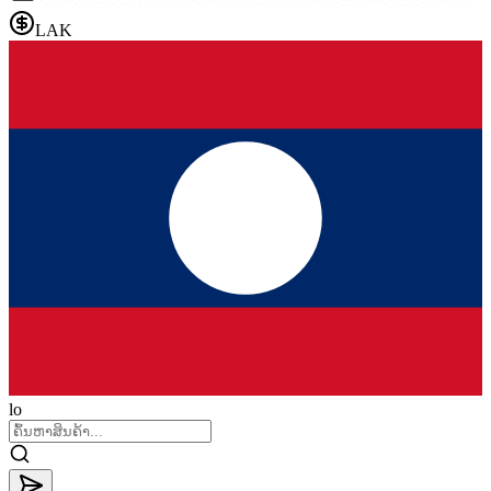
LAK
lo