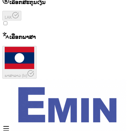
ເລືອກສະກຸນເງິນ
LAK
ເລືອກພາສາ
ພາສາລາວ
(
lo
)