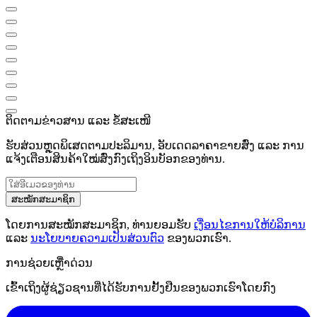
ຕິດຕາມຂ່າວສານ ແລະ ຂໍ້ສະເໜີ
ຮັບສ່ວນຫຼຸດພິເສດຕາມປະລິມານ, ອັບເດດລາຄາຂາຍສົ່ງ ແລະ ການ
ແຈ້ງເຕືອນສິນຄ້າໃໝ່ສົ່ງກົງເຖິງອິນບັອກຂອງທ່ານ.
ສະໝັກສະມາຊິກ
ໂດຍການສະໝັກສະມາຊິກ, ທ່ານຍອມຮັບ
ເງື່ອນໄຂການໃຫ້ບໍລິການ
ແລະ
ນະໂຍບາຍຄວາມເປັນສ່ວນຕົວ
ຂອງພວກເຮົາ.
ການຊ່ວຍເຫຼືໍາດ່ວນ
ເຂົ້າເຖິງຜູ້ຊ່ຽວຊານທີ່ໄດ້ຮັບການຢັ້ງຢືນຂອງພວກເຮົາໂດຍກົງ