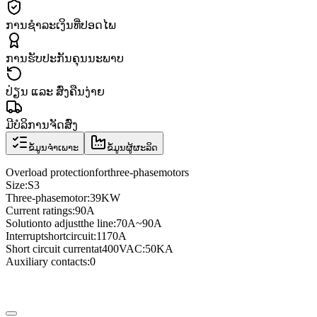
ການຊຳລະເງິນທີ່ປອດໄພ
ການຮັບປະກັນຄຸນນະພາບ
ປ່ຽນ ແລະ ສົ່ງຄືນງ່າຍ
ມີບໍລິການຈັດສົ່ງ
ຂໍ້ມູນຈຳເພາະ
ຂໍ້ມູນຜູ້ຜະລິດ
Overload protection
for
three
-phase
motors
Size
:
S3
Three
-phase
motor
:
39KW
Current ratings
:
90A
Solution
to adjust
the line
:
70A
~
90A
Interrupt
short
circuit
:
1170A
Short circuit current
at
400VAC
:
50KA
Auxiliary contacts
:
0