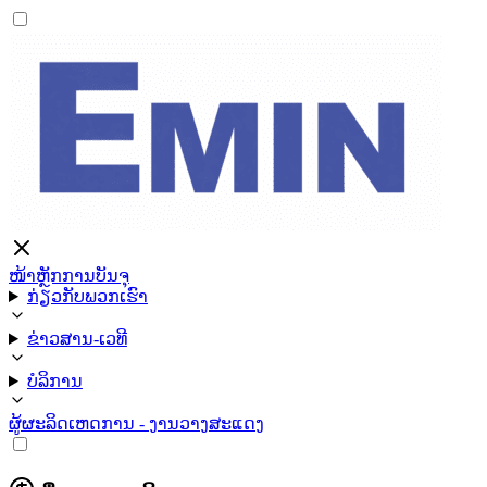
ໜ້າຫຼັກ
ການບັນຈຸ
ກ່ຽວກັບພວກເຮົາ
ຂ່າວສານ-ເວທີ
ບໍລິການ
ຜູ້ຜະລິດ
ເຫດການ - ງານວາງສະແດງ