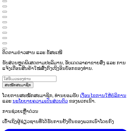
ຕິດຕາມຂ່າວສານ ແລະ ຂໍ້ສະເໜີ
ຮັບສ່ວນຫຼຸດພິເສດຕາມປະລິມານ, ອັບເດດລາຄາຂາຍສົ່ງ ແລະ ການ
ແຈ້ງເຕືອນສິນຄ້າໃໝ່ສົ່ງກົງເຖິງອິນບັອກຂອງທ່ານ.
ສະໝັກສະມາຊິກ
ໂດຍການສະໝັກສະມາຊິກ, ທ່ານຍອມຮັບ
ເງື່ອນໄຂການໃຫ້ບໍລິການ
ແລະ
ນະໂຍບາຍຄວາມເປັນສ່ວນຕົວ
ຂອງພວກເຮົາ.
ການຊ່ວຍເຫຼືໍາດ່ວນ
ເຂົ້າເຖິງຜູ້ຊ່ຽວຊານທີ່ໄດ້ຮັບການຢັ້ງຢືນຂອງພວກເຮົາໂດຍກົງ