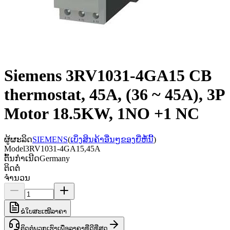
Siemens 3RV1031-4GA15 CB
thermostat, 45A, (36 ~ 45A), 3P
Motor 18.5KW, 1NO +1 NC
ຜູ້ຜະລິດ
SIEMENS
(
ເບິ່ງສິນຄ້າອື່ນໆຂອງຍີ່ຫໍ້ນີ້
)
Model
3RV1031-4GA15,45A
ຕົ້ນກຳເນີດ
Germany
ຕິດຕໍ່
ຈຳນວນ
ຂໍໃບສະເໜີລາຄາ
ຕິດຕໍ່ພວກເຮົາເພື່ອລາຄາທີ່ດີທີ່ສຸດ