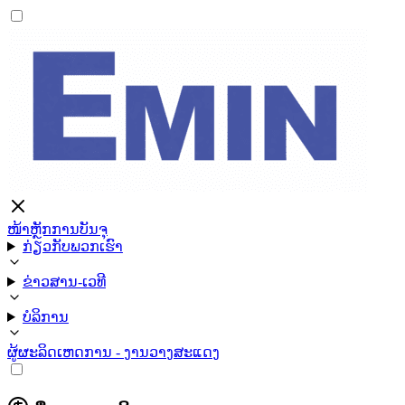
ໜ້າຫຼັກ
ການບັນຈຸ
ກ່ຽວກັບພວກເຮົາ
ຂ່າວສານ-ເວທີ
ບໍລິການ
ຜູ້ຜະລິດ
ເຫດການ - ງານວາງສະແດງ