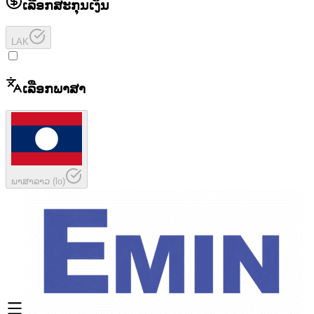
ເລືອກສະກຸນເງິນ
LAK
ເລືອກພາສາ
ພາສາລາວ
(
lo
)