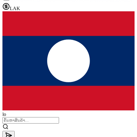
LAK
lo