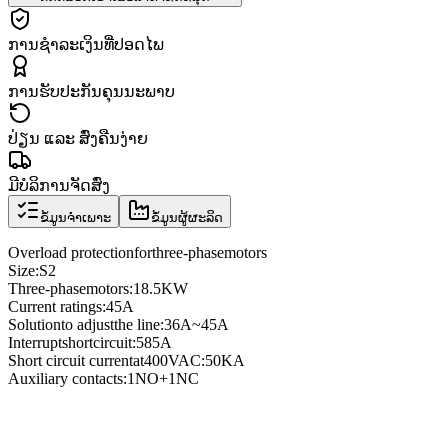
ການຊຳລະເງິນທີ່ປອດໄພ
ການຮັບປະກັນຄຸນນະພາບ
ປ່ຽນ ແລະ ສົ່ງຄືນງ່າຍ
ມີບໍລິການຈັດສົ່ງ
ຂໍ້ມູນຈຳເພາະ
ຂໍ້ມູນຜູ້ຜະລິດ
Overload protection
for
three
-phase
motors
Size
:
S2
Three
-phase
motors
:
18.5KW
Current ratings
:
45A
Solution
to adjust
the line
:
36A
~
45A
Interrupt
short
circuit
:
585A
Short circuit current
at
400VAC
:
50KA
Auxiliary contacts
:
1NO
+
1NC