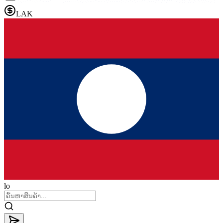
LAK
lo