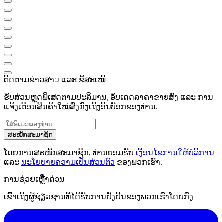
ຕິດຕາມຂ່າວສານ ແລະ ຂໍ້ສະເໜີ
ຮັບສ່ວນຫຼຸດພິເສດຕາມປະລິມານ, ອັບເດດລາຄາຂາຍສົ່ງ ແລະ ການ
ແຈ້ງເຕືອນສິນຄ້າໃໝ່ສົ່ງກົງເຖິງອິນບັອກຂອງທ່ານ.
ສະໝັກສະມາຊິກ
ໂດຍການສະໝັກສະມາຊິກ, ທ່ານຍອມຮັບ
ເງື່ອນໄຂການໃຫ້ບໍລິການ
ແລະ
ນະໂຍບາຍຄວາມເປັນສ່ວນຕົວ
ຂອງພວກເຮົາ.
ການຊ່ວຍເຫຼືໍາດ່ວນ
ເຂົ້າເຖິງຜູ້ຊ່ຽວຊານທີ່ໄດ້ຮັບການຢັ້ງຢືນຂອງພວກເຮົາໂດຍກົງ