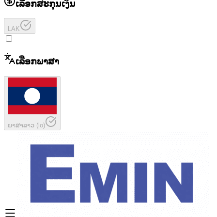
ເລືອກສະກຸນເງິນ
LAK
ເລືອກພາສາ
ພາສາລາວ
(
lo
)