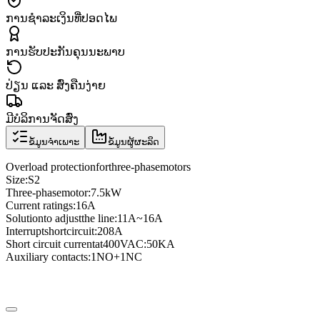
ການຊຳລະເງິນທີ່ປອດໄພ
ການຮັບປະກັນຄຸນນະພາບ
ປ່ຽນ ແລະ ສົ່ງຄືນງ່າຍ
ມີບໍລິການຈັດສົ່ງ
ຂໍ້ມູນຈຳເພາະ
ຂໍ້ມູນຜູ້ຜະລິດ
Overload protection
for
three
-phase
motors
Size
:
S2
Three
-phase
motor
:
7.5kW
Current ratings
:
16A
Solution
to adjust
the line
:
11A
~
16A
Interrupt
short
circuit
:
208A
Short circuit current
at
400VAC
:
50KA
Auxiliary contacts
:
1NO
+
1NC