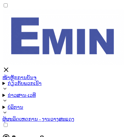
ໜ້າຫຼັກ
ການບັນຈຸ
ກ່ຽວກັບພວກເຮົາ
ຂ່າວສານ-ເວທີ
ບໍລິການ
ຜູ້ຜະລິດ
ເຫດການ - ງານວາງສະແດງ