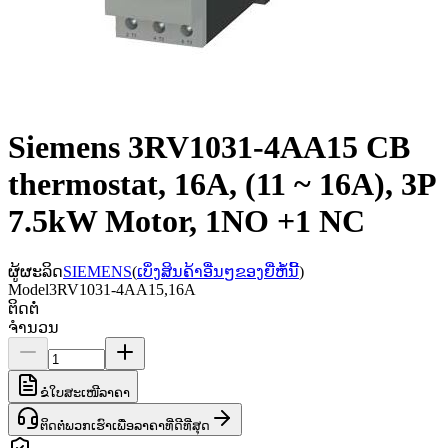
Siemens 3RV1031-4AA15 CB
thermostat, 16A, (11 ~ 16A), 3P
7.5kW Motor, 1NO +1 NC
ຜູ້ຜະລິດ
SIEMENS
(
ເບິ່ງສິນຄ້າອື່ນໆຂອງຍີ່ຫໍ້ນີ້
)
Model
3RV1031-4AA15,16A
ຕິດຕໍ່
ຈຳນວນ
ຂໍໃບສະເໜີລາຄາ
ຕິດຕໍ່ພວກເຮົາເພື່ອລາຄາທີ່ດີທີ່ສຸດ