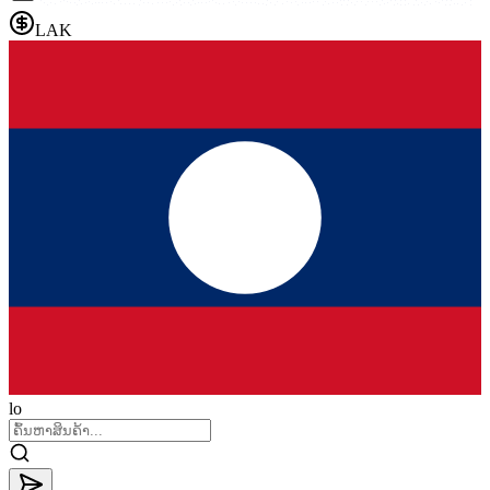
LAK
lo