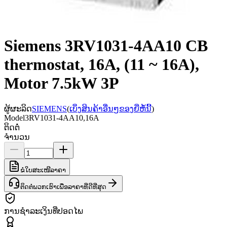
Siemens 3RV1031-4AA10 CB
thermostat, 16A, (11 ~ 16A),
Motor 7.5kW 3P
ຜູ້ຜະລິດ
SIEMENS
(
ເບິ່ງສິນຄ້າອື່ນໆຂອງຍີ່ຫໍ້ນີ້
)
Model
3RV1031-4AA10,16A
ຕິດຕໍ່
ຈຳນວນ
ຂໍໃບສະເໜີລາຄາ
ຕິດຕໍ່ພວກເຮົາເພື່ອລາຄາທີ່ດີທີ່ສຸດ
ການຊຳລະເງິນທີ່ປອດໄພ