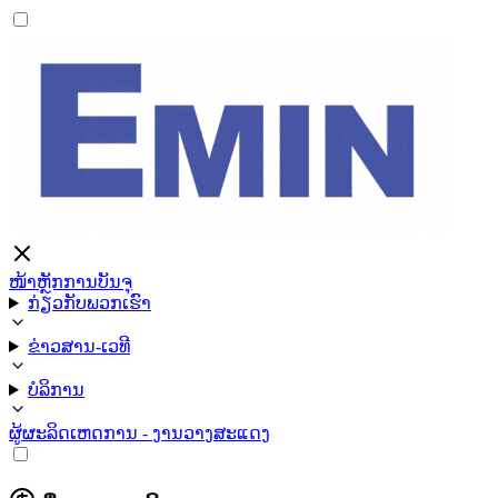
ໜ້າຫຼັກ
ການບັນຈຸ
ກ່ຽວກັບພວກເຮົາ
ຂ່າວສານ-ເວທີ
ບໍລິການ
ຜູ້ຜະລິດ
ເຫດການ - ງານວາງສະແດງ