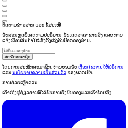
ຕິດຕາມຂ່າວສານ ແລະ ຂໍ້ສະເໜີ
ຮັບສ່ວນຫຼຸດພິເສດຕາມປະລິມານ, ອັບເດດລາຄາຂາຍສົ່ງ ແລະ ການ
ແຈ້ງເຕືອນສິນຄ້າໃໝ່ສົ່ງກົງເຖິງອິນບັອກຂອງທ່ານ.
ສະໝັກສະມາຊິກ
ໂດຍການສະໝັກສະມາຊິກ, ທ່ານຍອມຮັບ
ເງື່ອນໄຂການໃຫ້ບໍລິການ
ແລະ
ນະໂຍບາຍຄວາມເປັນສ່ວນຕົວ
ຂອງພວກເຮົາ.
ການຊ່ວຍເຫຼືໍາດ່ວນ
ເຂົ້າເຖິງຜູ້ຊ່ຽວຊານທີ່ໄດ້ຮັບການຢັ້ງຢືນຂອງພວກເຮົາໂດຍກົງ