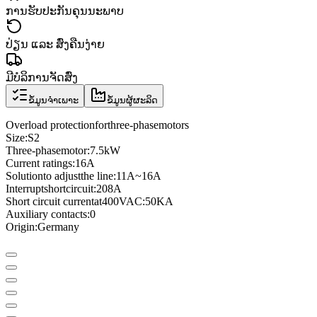
ການຮັບປະກັນຄຸນນະພາບ
ປ່ຽນ ແລະ ສົ່ງຄືນງ່າຍ
ມີບໍລິການຈັດສົ່ງ
ຂໍ້ມູນຈຳເພາະ
ຂໍ້ມູນຜູ້ຜະລິດ
Overload protection
for
three
-phase
motors
Size
:
S2
Three
-phase
motor
:
7.5kW
Current ratings
:
16A
Solution
to adjust
the line
:
11A
~
16A
Interrupt
short
circuit
:
208A
Short circuit current
at
400VAC
:
50KA
Auxiliary contacts
:
0
Origin:
Germany