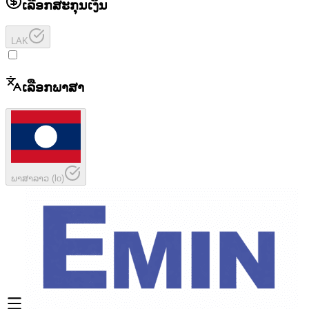
ເລືອກສະກຸນເງິນ
LAK
ເລືອກພາສາ
ພາສາລາວ
(
lo
)